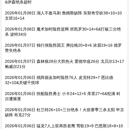
&伊森绝杀超时
2026年01月08日 湖人不敌马刺 詹姆斯缺阵 东契奇空砍38+10+10
文班16+14
2026年01月08日 魔术加时险胜篮网 班凯罗30+14+6&打板三分绝
杀 波特34分
2026年01月07日 独行侠险胜国王 弗拉格20+8+6 浓眉19+16 德罗
赞失绝杀
2026年01月07日 森林狼28分大胜热火 爱德华兹26分 戈贝尔13+17
鲍威尔21分
2026年01月06日 残阵掘金加时险胜76人 皮克特29+7 恩比德
32+10&关键干扰球
2026年01月06日 快船险胜勇士 小卡24+12+5 库里27+6&犯满 科
尔遭驱逐
2026年01月06日 杜兰特26+10+三分绝杀！火箭赛季三杀太阳 申京
缺阵 布克27分
2026年01月06日 猛龙7人上双再胜老鹰 莺歌19+9 巴恩斯18+8+10