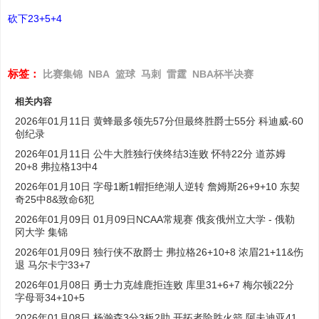
砍下23+5+4
标签：
比赛集锦
NBA
篮球
马刺
雷霆
NBA杯半决赛
相关内容
2026年01月11日 黄蜂最多领先57分但最终胜爵士55分 科迪威-60
创纪录
2026年01月11日 公牛大胜独行侠终结3连败 怀特22分 道苏姆
20+8 弗拉格13中4
2026年01月10日 字母1断1帽拒绝湖人逆转 詹姆斯26+9+10 东契
奇25中8&致命6犯
2026年01月09日 01月09日NCAA常规赛 俄亥俄州立大学 - 俄勒
冈大学 集锦
2026年01月09日 独行侠不敌爵士 弗拉格26+10+8 浓眉21+11&伤
退 马尔卡宁33+7
2026年01月08日 勇士力克雄鹿拒连败 库里31+6+7 梅尔顿22分
字母哥34+10+5
2026年01月08日 杨瀚森3分3板2助 开拓者险胜火箭 阿夫迪亚41