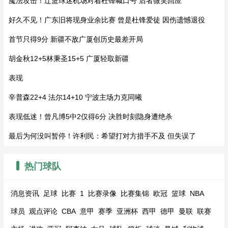
魔法攻击！辽篮球迷机场对着杜锋喊口号 后者微笑回应
好久不见！广东旧将现身业余比赛 曾是杜锋爱徒 因伤遗憾退役
首节只得9分 新疆不敌广厦创历史最差开局
胡金秋12+5林秉圣15+5 广厦轻取新疆
表现
辛普森22+4 法尔14+10 宁波主场力克同曦
表现低迷！曾凡博5中2仅得6分 决胜时刻隐身遭绝杀
最后为何没叫暂停！许利民：希望打对方措手不及 但失误了
热门球队
消息资讯
足球
比赛
1
比赛录像
比赛集锦
欧冠
篮球
NBA
球员
观点评论
CBA
意甲
赛季
亚洲杯
西甲
德甲
曼联
联赛