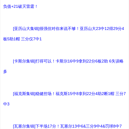
负值+21破灭雷霆！
[亚历山大集锦]很强但对你来说不够！亚历山大23中12得29分4
板5助1帽 三分仅7中1
[卡斯尔集锦]打得可以！卡斯尔16中9拿到22分6板2助 6失误略
多
[福克斯集锦]稳健控场！福克斯15中8拿到22分4助2断1帽 三分7
中3
[瓦塞尔集锦]下半场17分！瓦塞尔13中6&三分9中4&罚球8中7