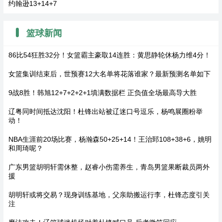
约翰逊13+14+7
篮球新闻
86比54狂胜32分！女篮霸主豪取14连胜：黄思静轮休杨力维4分！
女篮集训结束后，世预赛12大名单将花落谁家？最新预测名单如下
9战8胜！韩旭12+7+2+2+1填满数据栏 正负值全场最高导大胜
辽粤同时间抵达沈阳！杜锋出站被辽迷口号逗乐，杨鸣展圈粉举
动！
NBA生涯前20场比赛，杨瀚森50+25+14！王治郅108+38+6，姚明
和周琦呢？
广东男篮胡明轩需休整，赵睿小伤需养生，青岛男篮果断裁员两外
援
胡明轩或将交易？现身训练基地，父亲助搬运行李，杜锋态度引关
注