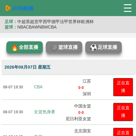
足球：
中超
英超
意甲
西甲
德甲
法甲
世界杯
欧洲杯
篮球：
NBA
CBA
WNB
WCBA
全部直播
篮球直播
足球直播
2026年08月07日 星期五
江苏
正在直
CBA
08-07 19:30
0
-
0
播
深圳
中国女篮
正在直
女篮热身赛
08-07 19:30
0
-
0
播
尼日利亚女篮
北京国安
正在直