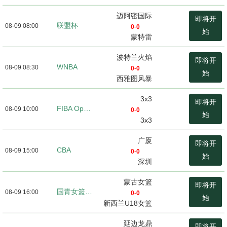
迈阿密国际
即将开
联盟杯
08-09 08:00
0
-
0
始
蒙特雷
波特兰火焰
即将开
WNBA
08-09 08:30
0
-
0
始
西雅图风暴
3x3
即将开
FIBA Open3x3内蒙古站day2
08-09 10:00
0
-
0
始
3x3
广厦
即将开
CBA
08-09 15:00
0
-
0
始
深圳
蒙古女篮
即将开
国青女篮热身赛
08-09 16:00
0
-
0
始
新西兰U18女篮
延边龙鼎
即将开