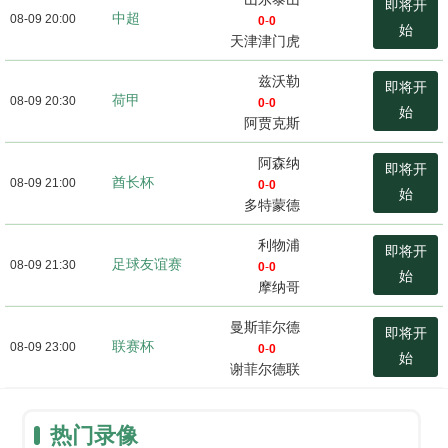
即将开
中超
08-09 20:00
0
-
0
始
天津津门虎
兹沃勒
即将开
荷甲
08-09 20:30
0
-
0
始
阿贾克斯
阿森纳
即将开
酋长杯
08-09 21:00
0
-
0
始
多特蒙德
利物浦
即将开
足球友谊赛
08-09 21:30
0
-
0
始
摩纳哥
曼斯菲尔德
即将开
联赛杯
08-09 23:00
0
-
0
始
谢菲尔德联
热门录像