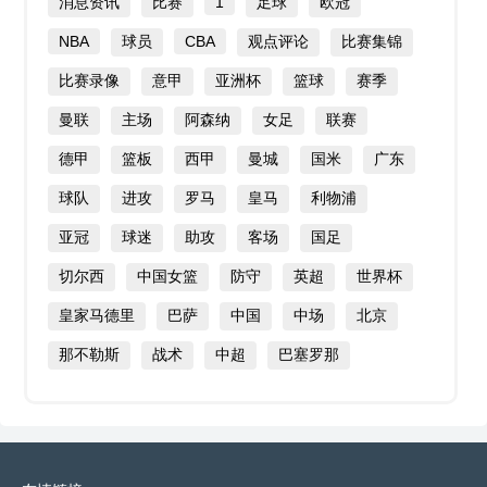
消息资讯
比赛
1
足球
欧冠
NBA
球员
CBA
观点评论
比赛集锦
比赛录像
意甲
亚洲杯
篮球
赛季
曼联
主场
阿森纳
女足
联赛
德甲
篮板
西甲
曼城
国米
广东
球队
进攻
罗马
皇马
利物浦
亚冠
球迷
助攻
客场
国足
切尔西
中国女篮
防守
英超
世界杯
皇家马德里
巴萨
中国
中场
北京
那不勒斯
战术
中超
巴塞罗那