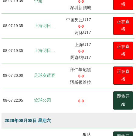
中超
08-07 19:35
0
-
0
播
深圳新鹏城
中国男足U17
正在直
上海明日之星冠军杯
08-07 19:35
0
-
0
播
河床U17
上海U17
正在直
上海明日之星冠军杯
08-07 19:35
0
-
0
播
阿森纳U17
拜仁慕尼黑
正在直
足球友谊赛
08-07 20:00
0
-
0
播
阿斯顿维拉
即将开
篮球公园
08-07 22:05
0
-
0
始
2026年08月08日 星期六
狼队