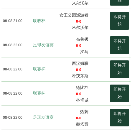
始
米尔沃尔
女王公园巡游者
即将开
联赛杯
08-08 21:00
0
-
0
始
米尔沃尔
布莱顿
即将开
足球友谊赛
08-08 22:00
0
-
0
始
罗马
西汉姆联
即将开
联赛杯
08-08 22:00
0
-
0
始
朴茨茅斯
德比郡
即将开
联赛杯
08-08 22:00
0
-
0
始
林肯城
热刺
即将开
足球友谊赛
08-08 22:00
0
-
0
始
赫塔费