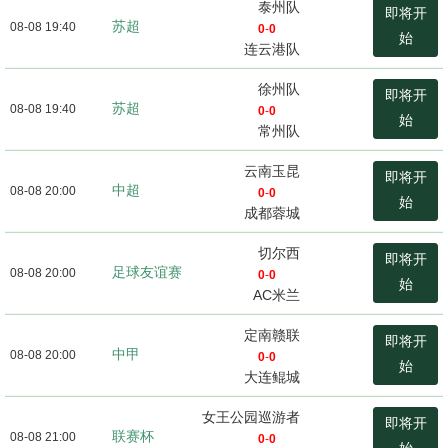
泰州队
即将开
苏超
08-08 19:40
0
-
0
始
连云港队
徐州队
即将开
苏超
08-08 19:40
0
-
0
始
常州队
云南玉昆
即将开
中超
08-08 20:00
0
-
0
始
成都蓉城
切尔西
即将开
足球友谊赛
08-08 20:00
0
-
0
始
AC米兰
定南赣联
即将开
中甲
08-08 20:00
0
-
0
始
大连鲲城
女王公园巡游者
即将开
联赛杯
08-08 21:00
0
-
0