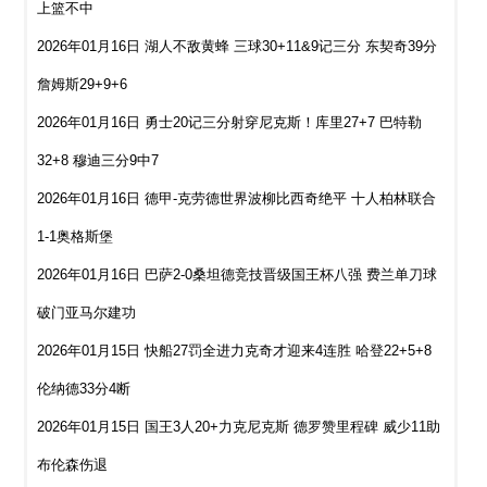
上篮不中
2026年01月16日 湖人不敌黄蜂 三球30+11&9记三分 东契奇39分
詹姆斯29+9+6
2026年01月16日 勇士20记三分射穿尼克斯！库里27+7 巴特勒
32+8 穆迪三分9中7
2026年01月16日 德甲-克劳德世界波柳比西奇绝平 十人柏林联合
1-1奥格斯堡
2026年01月16日 巴萨2-0桑坦德竞技晋级国王杯八强 费兰单刀球
破门亚马尔建功
2026年01月15日 快船27罚全进力克奇才迎来4连胜 哈登22+5+8
伦纳德33分4断
2026年01月15日 国王3人20+力克尼克斯 德罗赞里程碑 威少11助
布伦森伤退