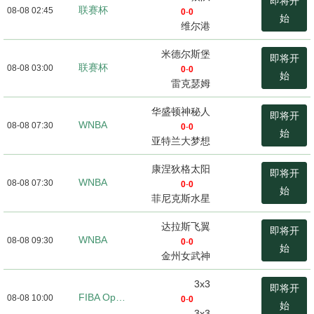
即将开
联赛杯
08-08 02:45
0
-
0
始
维尔港
米德尔斯堡
即将开
联赛杯
08-08 03:00
0
-
0
始
雷克瑟姆
华盛顿神秘人
即将开
WNBA
08-08 07:30
0
-
0
始
亚特兰大梦想
康涅狄格太阳
即将开
WNBA
08-08 07:30
0
-
0
始
菲尼克斯水星
达拉斯飞翼
即将开
WNBA
08-08 09:30
0
-
0
始
金州女武神
3x3
即将开
FIBA Open3x3内蒙古站day1
08-08 10:00
0
-
0
始
3x3