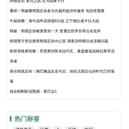
阿根廷把“复仇之战”定为国家节日
重磅！韩媒曝韩国足协多次向裁判提供性服务 包括世预赛
中超前瞻：海牛战申花保级6分战 辽宁德比成卡位大战
韩媒：韩国足协被搜查前一天 曾遭总统李在明点名批评
韩国警方突击搜查韩国足协办公室 调查洪明甫任命违规问题
欧联资格赛前瞻：库普斯对阵克拉约瓦，雅盖隆迎战格拉斯哥流
浪者
舆论彻底反转！姆巴佩远走皇马后，他在法国足坛的时代已经落
幕
就在刚刚欧冠预测：斯巴达1
热门标签