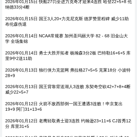
2026年01月15日 快船27罚全进力克奇才迎来4连胜 哈登22+5+8 伦
纳德33分4断
2026年01月15日 国王3人20+力克尼克斯 德罗赞里程碑 威少11助
布伦森伤退
2026年01月14日 NCAA常规赛 加州圣玛丽大学 82 - 68 旧金山大
学 全场集锦
2026年01月14日 勇士大胜开拓者 杨瀚森3分2板 巴特勒16+6+5 库
里9中2送11助
2026年01月13日 独行侠力克篮网 弗拉格27+5+5 克莱18分 小波特
28+9
2026年01月13日 国王背靠背送湖人3连败 东契奇空砍42+7+8+4断
威少22+5+7
2026年01月12日 火箭不敌西部倒一国王遭遇3连败！申京复出
19+9 阿门31+13+6
2026年01月12日 老鹰轻取勇士迎3连胜 约翰逊23+11+6 CJ首秀12
分 库里31+5