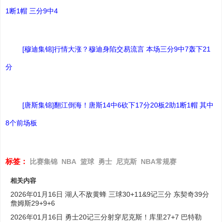
1断1帽 三分9中4
[穆迪集锦]行情大涨？穆迪身陷交易流言 本场三分9中7轰下21
分
[唐斯集锦]翻江倒海！唐斯14中6砍下17分20板2助1断1帽 其中
8个前场板
标签：
比赛集锦
NBA
篮球
勇士
尼克斯
NBA常规赛
相关内容
2026年01月16日 湖人不敌黄蜂 三球30+11&9记三分 东契奇39分
詹姆斯29+9+6
2026年01月16日 勇士20记三分射穿尼克斯！库里27+7 巴特勒