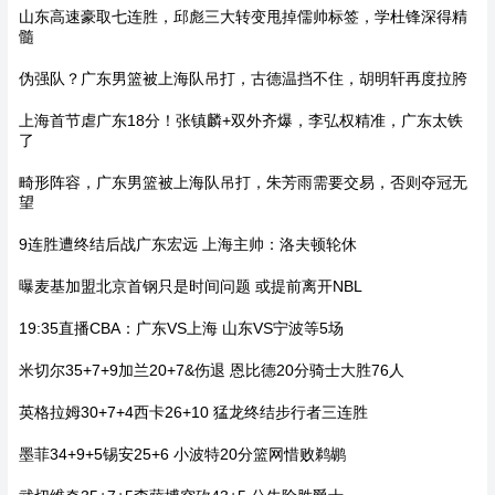
山东高速豪取七连胜，邱彪三大转变甩掉儒帅标签，学杜锋深得精
髓
伪强队？广东男篮被上海队吊打，古德温挡不住，胡明轩再度拉胯
上海首节虐广东18分！张镇麟+双外齐爆，李弘权精准，广东太铁
了
畸形阵容，广东男篮被上海队吊打，朱芳雨需要交易，否则夺冠无
望
9连胜遭终结后战广东宏远 上海主帅：洛夫顿轮休
曝麦基加盟北京首钢只是时间问题 或提前离开NBL
19:35直播CBA：广东VS上海 山东VS宁波等5场
米切尔35+7+9加兰20+7&伤退 恩比德20分骑士大胜76人
英格拉姆30+7+4西卡26+10 猛龙终结步行者三连胜
墨菲34+9+5锡安25+6 小波特20分篮网惜败鹈鹕