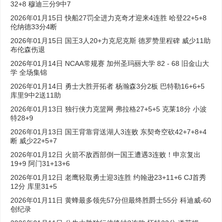
32+8 穆迪三分9中7
2026年01月15日 快船27罚全进力克奇才迎来4连胜 哈登22+5+8
伦纳德33分4断
2026年01月15日 国王3人20+力克尼克斯 德罗赞里程碑 威少11助
布伦森伤退
2026年01月14日 NCAA常规赛 加州圣玛丽大学 82 - 68 旧金山大
学 全场集锦
2026年01月14日 勇士大胜开拓者 杨瀚森3分2板 巴特勒16+6+5
库里9中2送11助
2026年01月13日 独行侠力克篮网 弗拉格27+5+5 克莱18分 小波
特28+9
2026年01月13日 国王背靠背送湖人3连败 东契奇空砍42+7+8+4
断 威少22+5+7
2026年01月12日 火箭不敌西部倒一国王遭遇3连败！申京复出
19+9 阿门31+13+6
2026年01月12日 老鹰轻取勇士迎3连胜 约翰逊23+11+6 CJ首秀
12分 库里31+5
2026年01月11日 黄蜂最多领先57分但最终胜爵士55分 科迪威-60
创纪录