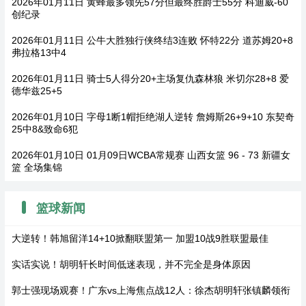
2026年01月11日 黄蜂最多领先57分但最终胜爵士55分 科迪威-60
创纪录
2026年01月11日 公牛大胜独行侠终结3连败 怀特22分 道苏姆20+8
弗拉格13中4
2026年01月11日 骑士5人得分20+主场复仇森林狼 米切尔28+8 爱
德华兹25+5
2026年01月10日 字母1断1帽拒绝湖人逆转 詹姆斯26+9+10 东契奇
25中8&致命6犯
2026年01月10日 01月09日WCBA常规赛 山西女篮 96 - 73 新疆女
篮 全场集锦
篮球新闻
大逆转！韩旭留洋14+10掀翻联盟第一 加盟10战9胜联盟最佳
实话实说！胡明轩长时间低迷表现，并不完全是身体原因
郭士强现场观赛！广东vs上海焦点战12人：徐杰胡明轩张镇麟领衔