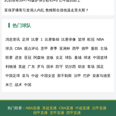
武切维奇35+7+5森萨博空砍43+5 公牛险胜爵士
富保罗播客引发湖人内乱 詹姆斯在借他逼走里夫斯？
热门球队
消息资讯
足球
比赛
1
比赛集锦
比赛录像
篮球
欧冠
NBA
球员
CBA
观点评论
意甲
赛季
亚洲杯
西甲
德甲
曼联
主场
联赛
进攻
亚冠
阿森纳
篮板
女足
球队
曼城
球迷
中国篮球
利物浦
英超
广东
罗马
国米
防守
切尔西
助攻
客场
国足
中国足球
皇马
中超
中国女篮
那不勒斯
法甲
巴萨
皇家马德里
米兰
战术
中国
热门联赛：
NBA直播
英超直播
CBA直播
中超直播
法甲直播
德甲直播
意甲直播
西甲直播