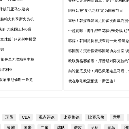
曼联女足迎来新篇章：伊娃·奥利德正
单刀球破门亚马尔建功
阿根廷把“复仇之战”定为国家节日
克制胜帕夫利季斯失良机
重磅！韩媒曝韩国足协多次向裁判提
绝杀 无缘国王杯8强
中超前瞻：海牛战申花保级6分战 辽
角任意球破门+远射中横梁
韩媒：韩国足协被搜查前一天 曾遭
海姆
韩国警方突击搜查韩国足协办公室 
 登贝莱失单刀埃梅里中框
欧联资格赛前瞻：库普斯对阵克拉约
0塞维利亚
舆论彻底反转！姆巴佩远走皇马后，
尼亚双响维尼修斯一条龙
就在刚刚欧冠预测：斯巴达1
球员
CBA
观点评论
比赛集锦
比赛录像
意甲
曼城
国米
广东
球队
进攻
罗马
皇马
利