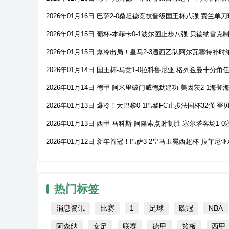
2026年01月16日 巴萨2-0桑坦德竞技晋级国王杯八强 费兰
2026年01月15日 葡杯-本菲卡0-1波尔图止步八强 贝德纳雷
2026年01月15日 爆冷出局！皇马2-3遭西乙队阿尔瓦塞特补时
2026年01月14日 国王杯-马竞1-0拉科鲁尼亚 格列兹曼十分
2026年01月14日 德甲-阿米里破门威德默建功 美因茨2-1海登
2026年01月13日 爆冷！大巴黎0-1巴黎FC止步法国杯32强
2026年01月13日 西甲-马科斯·阿隆索点射制胜 塞尔塔客场1-
2026年01月12日 新年首冠！巴萨3-2皇马卫冕西超杯 拉菲
热门标签
消息资讯
比赛
1
足球
欧冠
NBA
阿森纳
女足
联赛
德甲
篮板
西甲