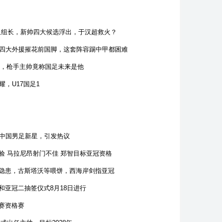
练组组长，新帅四大候选浮出，于汉超救火？
上四大外援摧花前国脚，这套阵容踢中甲都困难
人前，枪手主帅竟称国足未来是他
，U17国足1
位中国男足新星，引发热议
验 马拉尼昂射门不佳 郑智目标亚冠资格
隐患，古斯塔沃等喂饼，西海岸剑指亚冠
和亚冠二抽签仪式8月18日进行
赛资格赛