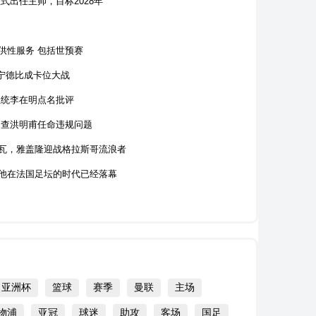
式出任主帅，目标2028年
供性服务 包括世预赛
宁德比成卡位大战
总统李在明点名批评
调查洪明甫任命违规问题
瓦，雅盖隆迎战格拉斯哥流浪者
他在法国足坛的时代已经落幕
亚洲杯
篮球
赛季
曼联
主场
物浦
亚冠
球迷
助攻
客场
国足