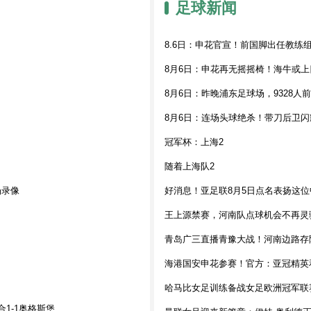
足球新闻
8.6日：申花官宣！前国脚出任教
8月6日：申花再无摇摇椅！海牛或
8月6日：昨晚浦东足球场，9328
8月6日：连场头球绝杀！带刀后卫闪耀
冠军杯：上海2
随着上海队2
场录像
好消息！亚足联8月5日点名表扬这
王上源禁赛，河南队点球机会不再灵
青岛广三直播青豫大战！河南边路存
海港国安申花参赛！官方：亚冠精英
哈马比女足训练备战女足欧洲冠军联
合1-1奥格斯堡