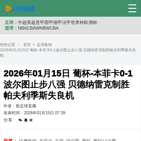
足球：
中超
英超
意甲
西甲
德甲
法甲
世界杯
欧洲杯
篮球：
NBA
CBA
WNB
WCBA
您的位置 ：
首页
>
足球集锦
2026年01月15日 葡杯-本菲卡0-1波尔图止步八强 贝德纳雷克制胜帕夫利季斯失良
机
2026年01月15日 葡杯-本菲卡0-1
波尔图止步八强 贝德纳雷克制胜
帕夫利季斯失良机
作者：新足球直播
发表时间：2026年01月15日 07:39
分享
标签：
比赛集锦
本菲卡
足球
波尔图
葡杯
葡杯14决赛