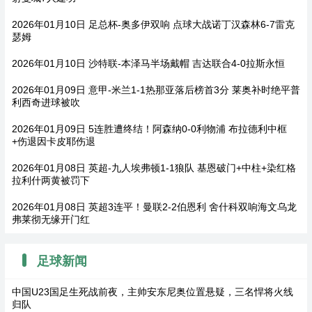
2026年01月10日 足总杯-奥多伊双响 点球大战诺丁汉森林6-7雷克
瑟姆
2026年01月10日 沙特联-本泽马半场戴帽 吉达联合4-0拉斯永恒
2026年01月09日 意甲-米兰1-1热那亚落后榜首3分 莱奥补时绝平普
利西奇进球被吹
2026年01月09日 5连胜遭终结！阿森纳0-0利物浦 布拉德利中框
+伤退因卡皮耶伤退
2026年01月08日 英超-九人埃弗顿1-1狼队 基恩破门+中柱+染红格
拉利什两黄被罚下
2026年01月08日 英超3连平！曼联2-2伯恩利 舍什科双响海文乌龙
弗莱彻无缘开门红
足球新闻
中国U23国足生死战前夜，主帅安东尼奥位置悬疑，三名悍将火线
归队