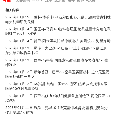
相关内容
2026年01月15日 葡杯-本菲卡0-1波尔图止步八强 贝德纳雷克制胜
帕夫利季斯失良机
2026年01月14日 国王杯-马竞1-0拉科鲁尼亚 格列兹曼十分角任意
球破门+远射中横梁
2026年01月14日 德甲-阿米里破门威德默建功 美因茨2-1海登海姆
2026年01月13日 爆冷！大巴黎0-1巴黎FC止步法国杯32强 登贝
莱失单刀埃梅里中框
2026年01月13日 西甲-马科斯·阿隆索点射制胜 塞尔塔客场1-0塞
维利亚
2026年01月12日 新年首冠！巴萨3-2皇马卫冕西超杯 拉菲尼亚双
响维尼修斯一条龙
2026年01月12日 6轮连胜终结！国米2-2那不勒斯 麦克托米奈双
响恰20点射孔蒂染红
2026年01月11日 西甲-迪安加纳破门佩佩鲁点射绝平 瓦伦西亚1-1
埃尔切
2026年01月11日 残暴！曼城10-1埃克塞特城晋级 塞梅尼奥首秀
传射曼城7人建功