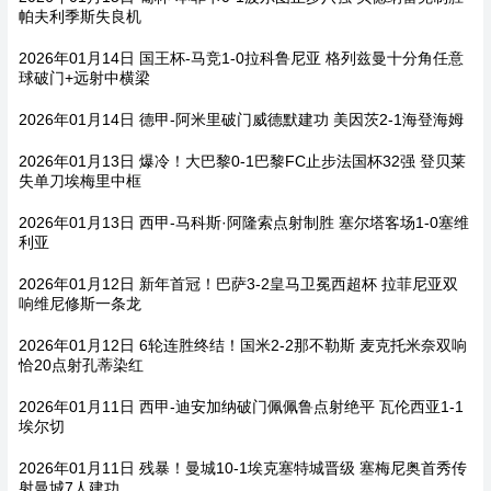
帕夫利季斯失良机
2026年01月14日 国王杯-马竞1-0拉科鲁尼亚 格列兹曼十分角任意
球破门+远射中横梁
2026年01月14日 德甲-阿米里破门威德默建功 美因茨2-1海登海姆
2026年01月13日 爆冷！大巴黎0-1巴黎FC止步法国杯32强 登贝莱
失单刀埃梅里中框
2026年01月13日 西甲-马科斯·阿隆索点射制胜 塞尔塔客场1-0塞维
利亚
2026年01月12日 新年首冠！巴萨3-2皇马卫冕西超杯 拉菲尼亚双
响维尼修斯一条龙
2026年01月12日 6轮连胜终结！国米2-2那不勒斯 麦克托米奈双响
恰20点射孔蒂染红
2026年01月11日 西甲-迪安加纳破门佩佩鲁点射绝平 瓦伦西亚1-1
埃尔切
2026年01月11日 残暴！曼城10-1埃克塞特城晋级 塞梅尼奥首秀传
射曼城7人建功