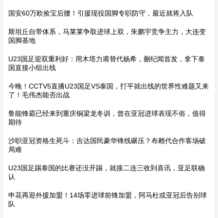
国安60万欧捡宝后腰！引援现役国脚专职防守，最近就将入队
斯坦丘自带体系，马莱莱争取进球上双，朱鹏宇竞争主力，大连变
国脚基地
U23国足迎双重利好：用木塔力甫替代杨希，蒯纪闻首发，拿下泰
国直接小组出线
今晚！CCTV5直播U23国足VS泰国，打平就出线的世界性难题又来
了！毛伟杰能否出战
鲁能锋霸已经来到重庆铜梁龙冬训，曾在亚冠进球表现不俗，值得
期待
沙职亚冠资格生死斗：吉达国民豪华锋线碾压？布赖代合作客场破
局难
U23国足踢泰国的比赛还没开踢，就接二连三收到喜讯，亚足联确
认
申花再迎外援加盟！14场零进球前锋加盟，阿马杜或亚冠后告别球
队