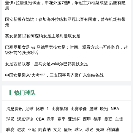
盖伊+拉唐亚冠试金，申花外援7选5，争冠主力框架成型 后腰有隐
患
国安新援存隐忧！参加海外拉练和亚冠比赛有困难，曾在机场被带
走
英女超第12轮阿森纳女足主场对曼联女足
巴塞罗那女足 vs 马德里竞技女足：时间、观看方式与可能阵容，超
级杯前的强强对话
女足西超联赛：皇马女足vs毕尔巴鄂竞技女足
中国女足迎来“大考年”，三支国字号齐聚广东集结备战
热门球队
消息资讯
足球
比赛
1
比赛集锦
比赛录像
篮球
欧冠
NBA
球员
观点评论
CBA
意甲
赛季
亚洲杯
西甲
德甲
曼联
主场
联赛
进攻
亚冠
阿森纳
女足
篮板
球队
球迷
曼城
利物浦