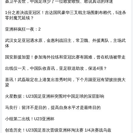
聂卫平去世，中国足球少了一位敢爱敢恨、敢说真话的球迷
1分之差决战亚冠区！吉达国民豪华三叉戟主场围剿布赖代，5连杀
零封魔咒延续？
亚洲杯疯狂一夜：2
武汉女足亚冠遇水原，金惠利战旧主，常卫魏、外援离队，主场武
体
国安新援加盟！参加海外拉练和亚冠比赛有困难，曾在机场被带走
出线仅一天，中国队收喜讯，亚足联送助攻，保送4强？
喜讯！武磊敲定在上港复出首秀时间，下个月踢亚冠有望披挂挑大
梁
火星数据：U23国足亚洲杯突围对中国足球的深层影响
马良行：留洋不是目的，提高自身水平才是最终目的
小组第二出线！U23亚洲杯
创造历史！U23国足首次晋级亚洲杯淘汰赛 1/4决赛战乌兹