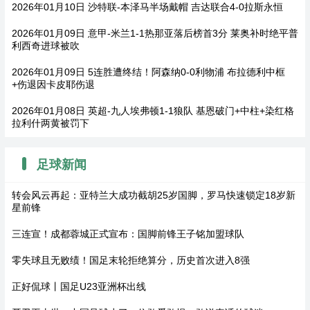
2026年01月10日 沙特联-本泽马半场戴帽 吉达联合4-0拉斯永恒
2026年01月09日 意甲-米兰1-1热那亚落后榜首3分 莱奥补时绝平普
利西奇进球被吹
2026年01月09日 5连胜遭终结！阿森纳0-0利物浦 布拉德利中框
+伤退因卡皮耶伤退
2026年01月08日 英超-九人埃弗顿1-1狼队 基恩破门+中柱+染红格
拉利什两黄被罚下
足球新闻
转会风云再起：亚特兰大成功截胡25岁国脚，罗马快速锁定18岁新
星前锋
三连宣！成都蓉城正式宣布：国脚前锋王子铭加盟球队
零失球且无败绩！国足末轮拒绝算分，历史首次进入8强
正好侃球丨国足U23亚洲杯出线