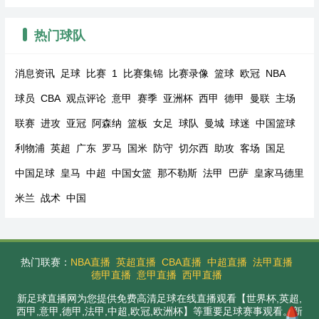
热门球队
消息资讯
足球
比赛
1
比赛集锦
比赛录像
篮球
欧冠
NBA
球员
CBA
观点评论
意甲
赛季
亚洲杯
西甲
德甲
曼联
主场
联赛
进攻
亚冠
阿森纳
篮板
女足
球队
曼城
球迷
中国篮球
利物浦
英超
广东
罗马
国米
防守
切尔西
助攻
客场
国足
中国足球
皇马
中超
中国女篮
那不勒斯
法甲
巴萨
皇家马德里
米兰
战术
中国
热门联赛：
NBA直播
英超直播
CBA直播
中超直播
法甲直播
德甲直播
意甲直播
西甲直播
新足球直播网为您提供免费高清足球在线直播观看【世界杯,英超,
西甲,意甲,德甲,法甲,中超,欧冠,欧洲杯】等重要足球赛事观看。新