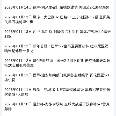
2026年01月14日 德甲-阿米里破门威德默建功 美因茨2-1海登海姆
2026年01月13日 爆冷！大巴黎0-1巴黎FC止步法国杯32强 登贝莱
失单刀埃梅里中框
2026年01月13日 西甲-马科斯·阿隆索点射制胜 塞尔塔客场1-0塞维
利亚
2026年01月12日 新年首冠！巴萨3-2皇马卫冕西超杯 拉菲尼亚双
响维尼修斯一条龙
2026年01月12日 6轮连胜终结！国米2-2那不勒斯 麦克托米奈双响
恰20点射孔蒂染红
2026年01月11日 西甲-迪安加纳破门佩佩鲁点射绝平 瓦伦西亚1-1
埃尔切
2026年01月11日 残暴！曼城10-1埃克塞特城晋级 塞梅尼奥首秀传
射曼城7人建功
2026年01月10日 足总杯-奥多伊双响 点球大战诺丁汉森林6-7雷克
瑟姆