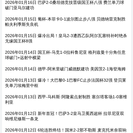
2026年01月16日 巴萨2-0桑坦德竞技晋级国王杯八强 费兰单刀球
破门亚马尔建功
2026年01月15日 葡杯-本菲卡0-1波尔图止步八强 贝德纳雷克制胜
帕夫利季斯失良机
2026年01月15日 爆冷出局！皇马2-3遭西乙队阿尔瓦塞特补时绝杀
无缘国王杯8强
2026年01月14日 国王杯-马竞1-0拉科鲁尼亚 格列兹曼十分角任意
球破门+远射中横梁
2026年01月14日 德甲-阿米里破门威德默建功 美因茨2-1海登海姆
2026年01月13日 爆冷！大巴黎0-1巴黎FC止步法国杯32强 登贝莱
失单刀埃梅里中框
2026年01月13日 西甲-马科斯·阿隆索点射制胜 塞尔塔客场1-0塞维
利亚
2026年01月12日 新年首冠！巴萨3-2皇马卫冕西超杯 拉菲尼亚双
响维尼修斯一条龙
2026年01月12日 6轮连胜终结！国米2-2那不勒斯 麦克托米奈双响