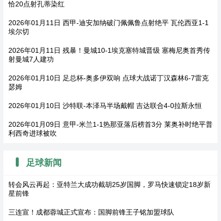
恰20点射孔蒂染红
2026年01月11日 西甲-迪安加纳破门佩佩鲁点射绝平 瓦伦西亚1-1
埃尔切
2026年01月11日 残暴！曼城10-1埃克塞特城晋级 塞梅尼奥首秀传
射曼城7人建功
2026年01月10日 足总杯-奥多伊双响 点球大战诺丁汉森林6-7雷克
瑟姆
2026年01月10日 沙特联-本泽马半场戴帽 吉达联合4-0拉斯永恒
2026年01月09日 意甲-米兰1-1热那亚落后榜首3分 莱奥补时绝平普
利西奇进球被吹
足球新闻
转会风云再起：亚特兰大成功截胡25岁国脚，罗马快速锁定18岁新
星前锋
三连宣！成都蓉城正式宣布：国脚前锋王子铭加盟球队