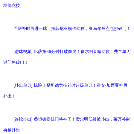
坦德竞技
巴萨补时再进一球！拉菲尼亚横传助攻，亚马尔后点包抄破门！
[进球视频] 巴萨第66分钟打破僵局！费尔明直塞助攻，费兰单刀
过门将破门！
[扑出单刀] 惊险！桑坦德竞技补时超级单刀！霍安-加西亚神勇
扑出！
[连续扑出] 桑坦德竞技门将神了！费尔明低射被扑出，莱万补射
再被扑出！