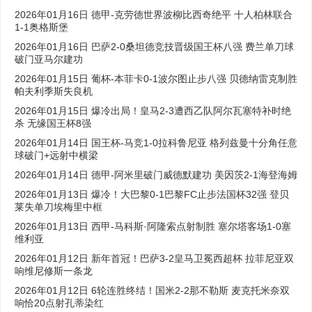
2026年01月16日 德甲-克劳德世界波柳比西奇绝平 十人柏林联合
1-1奥格斯堡
2026年01月16日 巴萨2-0桑坦德竞技晋级国王杯八强 费兰单刀球
破门亚马尔建功
2026年01月15日 葡杯-本菲卡0-1波尔图止步八强 贝德纳雷克制胜
帕夫利季斯失良机
2026年01月15日 爆冷出局！皇马2-3遭西乙队阿尔瓦塞特补时绝
杀 无缘国王杯8强
2026年01月14日 国王杯-马竞1-0拉科鲁尼亚 格列兹曼十分角任意
球破门+远射中横梁
2026年01月14日 德甲-阿米里破门威德默建功 美因茨2-1海登海姆
2026年01月13日 爆冷！大巴黎0-1巴黎FC止步法国杯32强 登贝
莱失单刀埃梅里中框
2026年01月13日 西甲-马科斯·阿隆索点射制胜 塞尔塔客场1-0塞
维利亚
2026年01月12日 新年首冠！巴萨3-2皇马卫冕西超杯 拉菲尼亚双
响维尼修斯一条龙
2026年01月12日 6轮连胜终结！国米2-2那不勒斯 麦克托米奈双
响恰20点射孔蒂染红