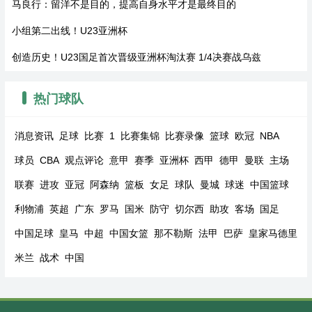
马良行：留洋不是目的，提高自身水平才是最终目的
小组第二出线！U23亚洲杯
创造历史！U23国足首次晋级亚洲杯淘汰赛 1/4决赛战乌兹
热门球队
消息资讯
足球
比赛
1
比赛集锦
比赛录像
篮球
欧冠
NBA
球员
CBA
观点评论
意甲
赛季
亚洲杯
西甲
德甲
曼联
主场
联赛
进攻
亚冠
阿森纳
篮板
女足
球队
曼城
球迷
中国篮球
利物浦
英超
广东
罗马
国米
防守
切尔西
助攻
客场
国足
中国足球
皇马
中超
中国女篮
那不勒斯
法甲
巴萨
皇家马德里
米兰
战术
中国