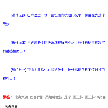
[进球无效] 巴萨逃过一劫！桑坦德竞技破门扳平，越位在先进球
无效！
[擦柱而出] 再造威胁！巴萨角球被解围不远！拉什福德直接凌空
抽射擦柱而出！
[射门被扑] 可惜！亚马尔右路送传中！拉什福德良机不停球打门
被扑出！
标签：
比赛集锦
巴塞罗那
桑坦德竞技
足球
国王杯
国王杯18决赛
相关内容