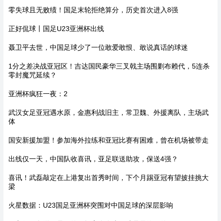
零失球且无败绩！国足末轮拒绝算分，历史首次进入8强
正好侃球丨国足U23亚洲杯出线
聂卫平去世，中国足球少了一位敢爱敢恨、敢说真话的球迷
1分之差决战亚冠区！吉达国民豪华三叉戟主场围剿布赖代，5连杀
零封魔咒延续？
亚洲杯疯狂一夜：2
武汉女足亚冠遇水原，金惠利战旧主，常卫魏、外援离队，主场武
体
国安新援加盟！参加海外拉练和亚冠比赛有困难，曾在机场被带走
出线仅一天，中国队收喜讯，亚足联送助攻，保送4强？
喜讯！武磊敲定在上港复出首秀时间，下个月踢亚冠有望披挂挑大
梁
火星数据：U23国足亚洲杯突围对中国足球的深层影响