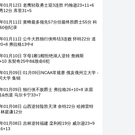
6年01月12日 老鹰轻取勇士迎3连胜 约翰逊23+11+6
秀12分 库里31+5
6年01月11日 黄蜂最多领先57分但最终胜爵士55分 科
-60创纪录
6年01月11日 公牛大胜独行侠终结3连败 怀特22分 道
0+8 弗拉格13中4
6年01月10日 字母1断1帽拒绝湖人逆转 詹姆斯
9+10 东契奇25中8&致命6犯
6年01月09日 01月09日NCAA常规赛 俄亥俄州立大学 -
冈大学 集锦
6年01月09日 独行侠不敌爵士 弗拉格26+10+8 浓眉
11&伤退 马尔卡宁33+7
6年01月08日 山西逆转险胜天津 奈特22分 哈姆雷特
8 林庭谦12分
6年01月08日 吉林逆转福建 栾利程19分 威尔逊23+9
6+13