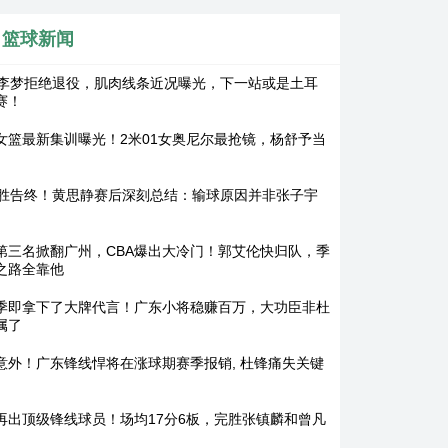
篮球新闻
岁李梦拒绝退役，肌肉线条近况曝光，下一站或是土耳
赛！
女篮最新集训曝光！2米01女奥尼尔最抢镜，杨舒予当
连胜告终！黄思静赛后深刻总结：输球原因并非张子宇
第三名掀翻广州，CBA爆出大冷门！郭艾伦快归队，季
之路全靠他
季即拿下了大牌代言！广东小将稳赚百万，大功臣非杜
属了
意外！广东锋线悍将在涨球期赛季报销, 杜锋痛失关键
A再出顶级锋线球员！场均17分6板，完胜张镇麟和曾凡