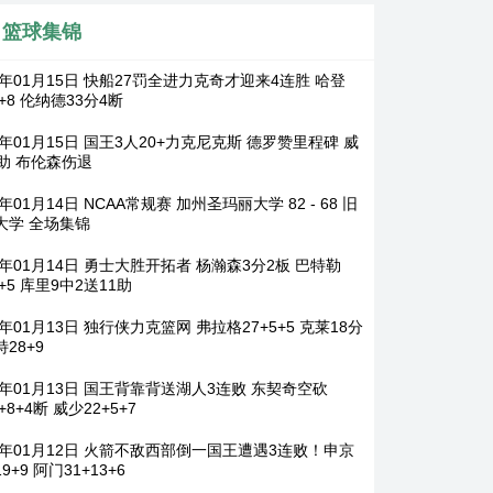
篮球集锦
6年01月15日 快船27罚全进力克奇才迎来4连胜 哈登
5+8 伦纳德33分4断
6年01月15日 国王3人20+力克尼克斯 德罗赞里程碑 威
1助 布伦森伤退
6年01月14日 NCAA常规赛 加州圣玛丽大学 82 - 68 旧
大学 全场集锦
6年01月14日 勇士大胜开拓者 杨瀚森3分2板 巴特勒
6+5 库里9中2送11助
6年01月13日 独行侠力克篮网 弗拉格27+5+5 克莱18分
28+9
26年01月13日 国王背靠背送湖人3连败 东契奇空砍
7+8+4断 威少22+5+7
26年01月12日 火箭不敌西部倒一国王遭遇3连败！申京
9+9 阿门31+13+6