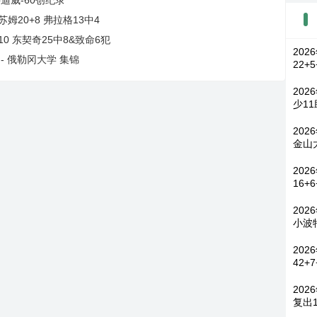
苏姆20+8 弗拉格13中4
10 东契奇25中8&致命6犯
202
 - 俄勒冈大学 集锦
22+
202
少1
202
金山
202
16+
202
小波特
20
42+
20
复出1