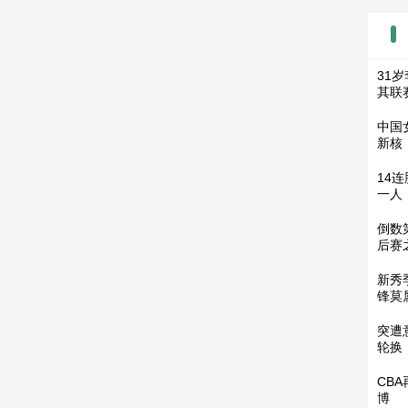
31
其联
中国
新核
14
一人
倒数
后赛
新秀
锋莫
突遭
轮换
CB
博