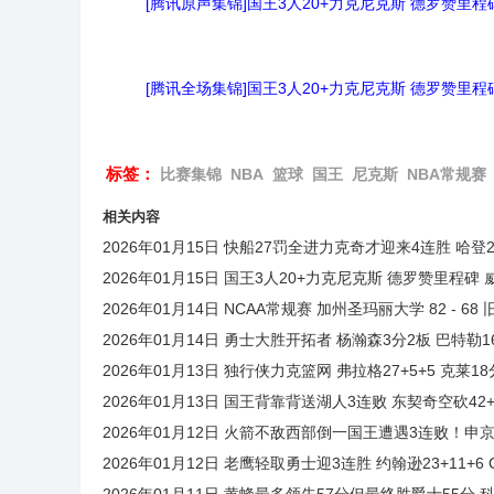
[腾讯原声集锦]国王3人20+力克尼克斯 德罗赞里程
[腾讯全场集锦]国王3人20+力克尼克斯 德罗赞里程
标签：
比赛集锦
NBA
篮球
国王
尼克斯
NBA常规赛
相关内容
2026年01月15日 快船27罚全进力克奇才迎来4连胜 哈登22
2026年01月15日 国王3人20+力克尼克斯 德罗赞里程碑
2026年01月14日 NCAA常规赛 加州圣玛丽大学 82 - 6
2026年01月14日 勇士大胜开拓者 杨瀚森3分2板 巴特勒16
2026年01月13日 独行侠力克篮网 弗拉格27+5+5 克莱18
2026年01月13日 国王背靠背送湖人3连败 东契奇空砍42+7+
2026年01月12日 火箭不敌西部倒一国王遭遇3连败！申京复出
2026年01月12日 老鹰轻取勇士迎3连胜 约翰逊23+11+6 
2026年01月11日 黄蜂最多领先57分但最终胜爵士55分 