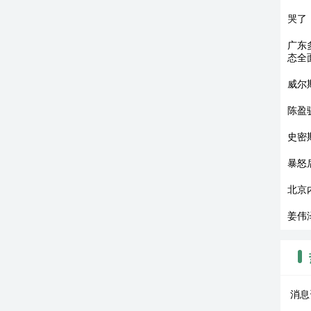
哭了
广东
态全
威尔
陈盈
史密斯
暴怒
北京
姜伟
消息