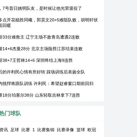
，7号昔日姚明队友，是时候让他光荣退役了
多点开花稳胜同曦，郭昊文20+5难阻队败，胡明轩状
面回暖
斯33分难救主 辽宁主场不敌青岛遭遇2连败
骏14+6杰曼28分 北京主场险胜江苏结束连败
38+7王哲林14+6 深圳终结上海9连胜
后的许利民心情有所好转 踩场训练后表扬全队
内线悍将跟队训练 许利民：希望赵睿窗口期前回归
泽18分珀塞尔38分 山东轻取吉林拿下7连胜
热门球队
资讯
足球
比赛
1
比赛集锦
比赛录像
篮球
欧冠