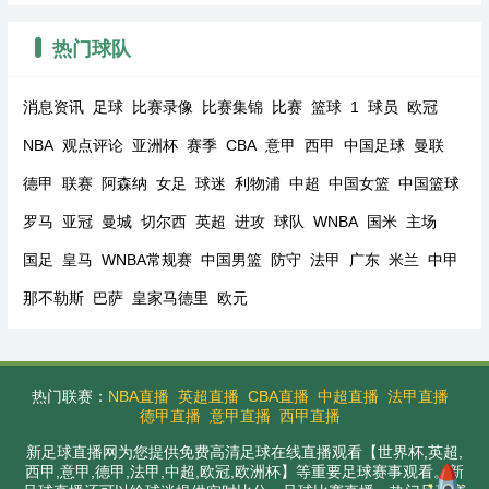
热门球队
消息资讯
足球
比赛录像
比赛集锦
比赛
篮球
1
球员
欧冠
NBA
观点评论
亚洲杯
赛季
CBA
意甲
西甲
中国足球
曼联
德甲
联赛
阿森纳
女足
球迷
利物浦
中超
中国女篮
中国篮球
罗马
亚冠
曼城
切尔西
英超
进攻
球队
WNBA
国米
主场
国足
皇马
WNBA常规赛
中国男篮
防守
法甲
广东
米兰
中甲
那不勒斯
巴萨
皇家马德里
欧元
热门联赛：
NBA直播
英超直播
CBA直播
中超直播
法甲直播
德甲直播
意甲直播
西甲直播
新足球直播网为您提供免费高清足球在线直播观看【世界杯,英超,
西甲,意甲,德甲,法甲,中超,欧冠,欧洲杯】等重要足球赛事观看。新