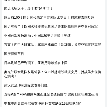
国足名宿之子，终于要“起飞”了？
跌出前100？国足帅位未定再弃国际比赛日 世排或被泰国反超
国足有救了！欧洲名帅即将执教国足曾带队战胜巴萨夺亚冠冠军
亚洲冠军双败出局，中国U20男足无缘世界杯
官宣！西甲大牌离队，塞蒂恩找借口主动辞职，放弃亚冠惹怒高层
国庆保留节目
日本足球已经到顶了，亚洲足球希望在中国
奥克兰联女足队长塔莉莎：全力以赴迎战武汉女足，挑战虽大但信
心满满！
武汉女足冲刺洲际比赛开门红
直接P图？FIFA披露马来西亚足协造假细节 篡改归化祖辈出生地
申花重新集结开启联赛冲刺 阿苏埃缺席15日归队(图)