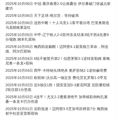
2025年10月06日 中冠-重庆春蕾2-0云南爨合 伊尔番破门张诚点射
建功
2025年10月06日 天下足球-维尔茨：等待破局
2025年10月06日 连胜中断！十人马竞1-1客平塞尔塔 巴里奥斯造
乌龙朗格莱染红
2025年10月05日 中甲-辽宁铁人2-0苏州东吴结束3轮不胜&先赛9
分领跑 姆本扎双响
2025年10月05日 梅西助攻戴帽！迈阿密4-1新英格兰革命，阿连
德、阿尔巴双响
2025年10月04日 6轮不败暂升第2！伯恩茅斯3-1逆转富勒姆 塞梅
尼奥一条龙+双响
2025年10月04日 西甲-卡特纳头球绝杀 奥萨苏纳2-1逆转赫塔费
2025年10月03日 欧联杯-沃尔高一锤定音 费伦茨瓦罗斯1-0亨克
2025年10月02日 近6场仅1胜！国安亚冠0-3麦克阿瑟 后防屡犯错
2轮仅获1分垫底
2025年10月02日 4连平！尤文2-2遭黄潜绝平 加蒂精彩倒钩孔塞
桑一条龙卡巴尔伤退
2025年10月01日 后防低迷！迈阿密3-5芝加哥距榜首7分 梅西抽
射中柱苏亚雷斯双响