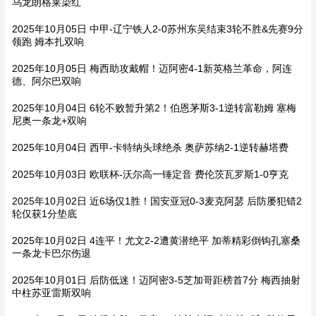
乌龙朗格莱染红
2025年10月05日 中甲-辽宁铁人2-0苏州东吴结束3轮不胜&先赛9分
领跑 姆本扎双响
2025年10月05日 梅西助攻戴帽！迈阿密4-1新英格兰革命，阿连
德、阿尔巴双响
2025年10月04日 6轮不败暂升第2！伯恩茅斯3-1逆转富勒姆 塞梅
尼奥一条龙+双响
2025年10月04日 西甲-卡特纳头球绝杀 奥萨苏纳2-1逆转赫塔费
2025年10月03日 欧联杯-沃尔高一锤定音 费伦茨瓦罗斯1-0亨克
2025年10月02日 近6场仅1胜！国安亚冠0-3麦克阿瑟 后防屡犯错2
轮仅获1分垫底
2025年10月02日 4连平！尤文2-2遭黄潜绝平 加蒂精彩倒钩孔塞桑
一条龙卡巴尔伤退
2025年10月01日 后防低迷！迈阿密3-5芝加哥距榜首7分 梅西抽射
中柱苏亚雷斯双响