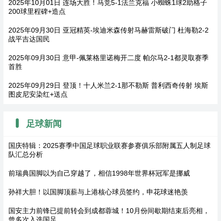
2025年10月01日 连场大胜！马竞5-1法兰克福 小蜘蛛1球2助格子
200球里程碑+造点
2025年09月30日 亚冠精英-埃迪米森传射马赫雷斯破门 杜海勒2-2
战平吉达国民
2025年09月30日 意甲-佩莱格里诺梅开二度 帕尔马2-1都灵取赛季
首胜
2025年09月29日 登顶！十人米兰2-1那不勒斯 普利西奇传射 埃斯
图皮尼安染红+送点
足球新闻
国庆特辑：2025赛季中国足球职业联赛参赛俱乐部附属五人制足球
队汇总分析
前瑞典国脚以为自己穿越了，相信1998年世界杯冠军是挪威
孙祥大胆！以国脚顶薪与上港核心球员签约，申花球迷艳羡
国安主力前锋已提前转会到成都蓉城！10月份间歇期结束后亮相，
曾多次入选国足