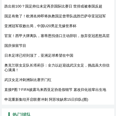
跌出前100？国足帅位未定再弃国际比赛日 世排或被泰国反超
国足有救了！欧洲名帅即将执教国足曾带队战胜巴萨夺亚冠冠军
亚洲冠军双败出局，中国U20男足无缘世界杯
官宣！西甲大牌离队，塞蒂恩找借口主动辞职，放弃亚冠惹怒高层
国庆保留节目
日本足球已经到顶了，亚洲足球希望在中国
奥克兰联女足队长塔莉莎：全力以赴迎战武汉女足，挑战虽大但信
心满满！
武汉女足冲刺洲际比赛开门红
直接P图？FIFA披露马来西亚足协造假细节 篡改归化祖辈出生地
申花重新集结开启联赛冲刺 阿苏埃缺席15日归队(图)
热门球队