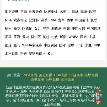
消息资讯
足球
比赛录像
比赛集锦
比赛
1
篮球
球员
欧冠
NBA
观点评论
亚洲杯
赛季
CBA
意甲
西甲
中国足球
曼联
德甲
联赛
阿森纳
女足
球迷
利物浦
中超
中国女篮
中国篮球
罗马
亚冠
曼城
切尔西
英超
进攻
球队
WNBA
国米
主场
国足
皇马
WNBA常规赛
中国男篮
防守
法甲
广东
米兰
中甲
那不勒斯
巴萨
皇家马德里
欧元
热门联赛：
NBA直播
英超直播
CBA直播
中超直播
法甲直播
德甲直播
意甲直播
西甲直播
新足球直播网为您提供免费高清足球在线直播观看【世界杯,英超,
西甲,意甲,德甲,法甲,中超,欧冠,欧洲杯】等重要足球赛事观看。新
足球直播还可以给球迷提供实时比分、足球比赛直播、热门足球赛
事、足球现场直播、豪门足球对决、足球进球集锦,足球高清视频
无插件直播。