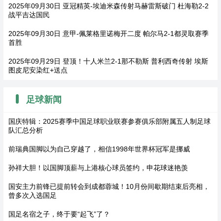
2025年09月30日 亚冠精英-埃迪米森传射马赫雷斯破门 杜海勒2-2
战平吉达国民
2025年09月30日 意甲-佩莱格里诺梅开二度 帕尔马2-1都灵取赛季
首胜
2025年09月29日 登顶！十人米兰2-1那不勒斯 普利西奇传射 埃斯
图皮尼安染红+送点
足球新闻
国庆特辑：2025赛季中国足球职业联赛参赛俱乐部附属五人制足球
队汇总分析
前瑞典国脚以为自己穿越了，相信1998年世界杯冠军是挪威
孙祥大胆！以国脚顶薪与上港核心球员签约，申花球迷艳羡
国安主力前锋已提前转会到成都蓉城！10月份间歇期结束后亮相，
曾多次入选国足
国足名宿之子，终于要“起飞”了？