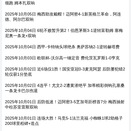
领跑 姆本扎双响
2025年10月05日 梅西助攻戴帽！迈阿密4-1新英格兰革命，阿连
德、阿尔巴双响
2025年10月04日 6轮不败暂升第2！伯恩茅斯3-1逆转富勒姆 塞梅
尼奥一条龙+双响
2025年10月04日 西甲-卡特纳头球绝杀 奥萨苏纳2-1逆转赫塔费
2025年10月03日 欧联杯-沃尔高一锤定音 费伦茨瓦罗斯1-0亨克
2025年10月02日 近6场仅1胜！国安亚冠0-3麦克阿瑟 后防屡犯错2
轮仅获1分垫底
2025年10月02日 4连平！尤文2-2遭黄潜绝平 加蒂精彩倒钩孔塞桑
一条龙卡巴尔伤退
2025年10月01日 后防低迷！迈阿密3-5芝加哥距榜首7分 梅西抽射
中柱苏亚雷斯双响
2025年10月01日 连场大胜！马竞5-1法兰克福 小蜘蛛1球2助格子
200球里程碑+造点