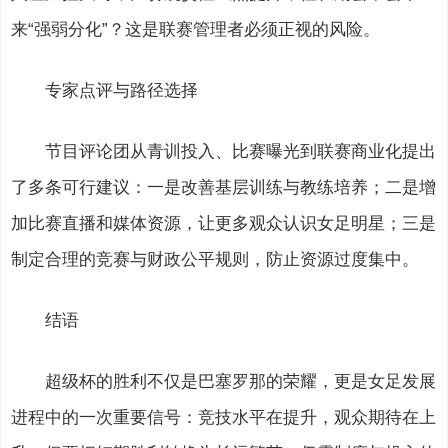
来“强弱分化”？这是联赛管理者必须正视的风险。
专家点评与路径选择
节目评论团从青训投入、比赛曝光到联赛商业化提出
了多条可行建议：一是改善基层训练与教练培养；二是增
加比赛直播和媒体资源，让更多观众认识女足明星；三是
制定合理的竞赛与财政公平规则，防止资源过度集中。
结语
超级杯的胜利不仅是巴塞罗那的荣耀，更是女足发展
进程中的一次重要信号：竞技水平在提升，观众期待在上