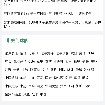
皇马新帅阿韦洛亚 他将证明自己堪比阿隆索，还是走齐达内的道
路？
曼联将官宣新帅：卡里克时隔4年回归 带上4名助手 签约半年
朗斯豪取9连胜，法甲领头羊疯狂晋级法国杯十六强，大巴黎是否担
忧？
热门球队
消息资讯
足球
比赛
1
比赛集锦
比赛录像
欧冠
篮球
NBA
球员
观点评论
CBA
意甲
赛季
亚洲杯
西甲
德甲
曼联
主场
联赛
进攻
亚冠
阿森纳
女足
篮板
球队
球迷
曼城
利物浦
中国篮球
英超
广东
罗马
国米
切尔西
防守
客场
助攻
中国足球
中超
皇马
国足
中国女篮
法甲
那不勒斯
巴萨
皇家马德里
米兰
战术
中国