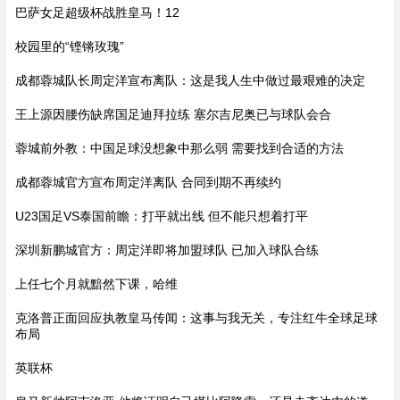
巴萨女足超级杯战胜皇马！12
校园里的“铿锵玫瑰”
成都蓉城队长周定洋宣布离队：这是我人生中做过最艰难的决定
王上源因腰伤缺席国足迪拜拉练 塞尔吉尼奥已与球队会合
蓉城前外教：中国足球没想象中那么弱 需要找到合适的方法
成都蓉城官方宣布周定洋离队 合同到期不再续约
U23国足VS泰国前瞻：打平就出线 但不能只想着打平
深圳新鹏城官方：周定洋即将加盟球队 已加入球队合练
上任七个月就黯然下课，哈维
克洛普正面回应执教皇马传闻：这事与我无关，专注红牛全球足球
布局
英联杯