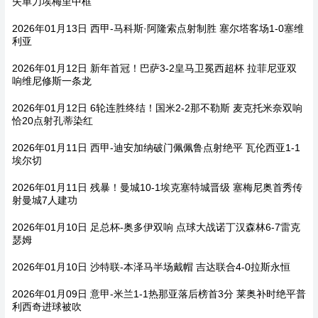
失单刀埃梅里中框
2026年01月13日 西甲-马科斯·阿隆索点射制胜 塞尔塔客场1-0塞维
利亚
2026年01月12日 新年首冠！巴萨3-2皇马卫冕西超杯 拉菲尼亚双
响维尼修斯一条龙
2026年01月12日 6轮连胜终结！国米2-2那不勒斯 麦克托米奈双响
恰20点射孔蒂染红
2026年01月11日 西甲-迪安加纳破门佩佩鲁点射绝平 瓦伦西亚1-1
埃尔切
2026年01月11日 残暴！曼城10-1埃克塞特城晋级 塞梅尼奥首秀传
射曼城7人建功
2026年01月10日 足总杯-奥多伊双响 点球大战诺丁汉森林6-7雷克
瑟姆
2026年01月10日 沙特联-本泽马半场戴帽 吉达联合4-0拉斯永恒
2026年01月09日 意甲-米兰1-1热那亚落后榜首3分 莱奥补时绝平普
利西奇进球被吹