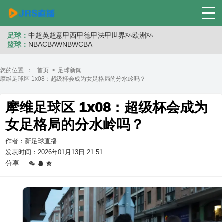
足球：
中超
英超
意甲
西甲
德甲
法甲
世界杯
欧洲杯
篮球：
NBA
CBA
WNB
WCBA
您的位置 ：
首页
>
足球新闻
摩维足球区 1x08：超级杯会成为女足格局的分水岭吗？
摩维足球区 1x08：超级杯会成为
女足格局的分水岭吗？
作者：新足球直播
发表时间：2026年01月13日 21:51
分享