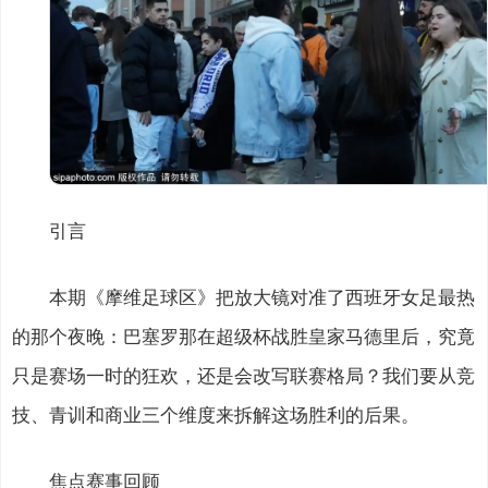
引言
本期《摩维足球区》把放大镜对准了西班牙女足最热
的那个夜晚：巴塞罗那在超级杯战胜皇家马德里后，究竟
只是赛场一时的狂欢，还是会改写联赛格局？我们要从竞
技、青训和商业三个维度来拆解这场胜利的后果。
焦点赛事回顾