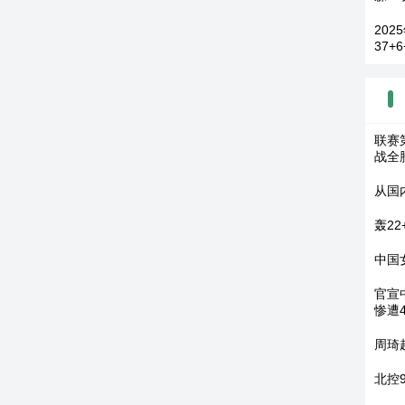
202
37+
联赛
战全
从国
轰2
中国
官宣
惨遭
周琦
北控9