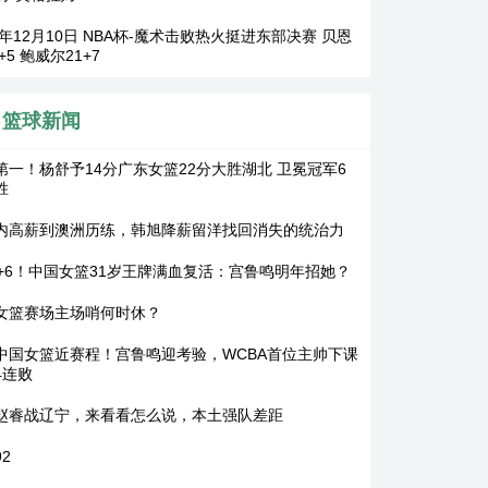
5年12月10日 NBA杯-魔术击败热火挺进东部决赛 贝恩
6+5 鲍威尔21+7
篮球新闻
第一！杨舒予14分广东女篮22分大胜湖北 卫冕冠军6
胜
内高薪到澳洲历练，韩旭降薪留洋找回消失的统治力
2+6！中国女篮31岁王牌满血复活：宫鲁鸣明年招她？
女篮赛场主场哨何时休？
中国女篮近赛程！宫鲁鸣迎考验，WCBA首位主帅下课
4连败
赵睿战辽宁，来看看怎么说，本土强队差距
2