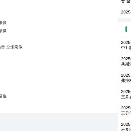
音 
202
场录像
场录像
202
混音 全场录像
中1
202
兵斯潘
202
弗拉
202
场录像
三杀
20
三分
202
班复出