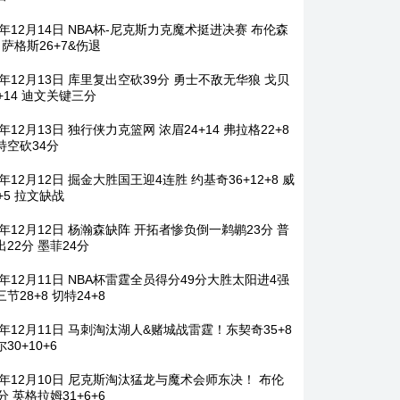
5年12月14日 NBA杯-尼克斯力克魔术挺进决赛 布伦森
8 萨格斯26+7&伤退
5年12月13日 库里复出空砍39分 勇士不敌无华狼 戈贝
+14 迪文关键三分
5年12月13日 独行侠力克篮网 浓眉24+14 弗拉格22+8
特空砍34分
5年12月12日 掘金大胜国王迎4连胜 约基奇36+12+8 威
+5 拉文缺战
5年12月12日 杨瀚森缺阵 开拓者惨负倒一鹈鹕23分 普
22分 墨菲24分
5年12月11日 NBA杯雷霆全员得分49分大胜太阳进4强
节28+8 切特24+8
5年12月11日 马刺淘汰湖人&赌城战雷霆！东契奇35+8
30+10+6
25年12月10日 尼克斯淘汰猛龙与魔术会师东决！ 布伦
分 英格拉姆31+6+6