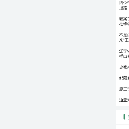
四位
退路
破案
杜锋
不是
来“
辽宁
样出
史密
邹阳
廖三
迪亚