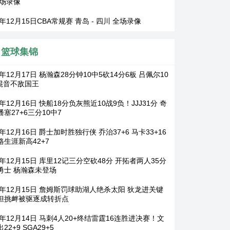
全场录像
5年12月15日CBA常规赛 青岛 - 四川 全场录像
篮球集锦
5年12月17日 杨瀚森28分钟10中5砍14分6板 吕佩尔10
 混音不敌国王
5年12月16日 快船18分负灰熊近10战9负！JJJ31分 奇
塞27+6三分10中7
5年12月16日 爵士加时胜独行侠 乔治37+6 马卡33+16
格生涯新高42+7
5年12月15日 库里12记三分空砍48分 开拓者两人35分
勇士 杨瀚森未登场
25年12月15日 詹姆斯罚球助湖人绝杀太阳 狄龙进关键
但挑衅被驱逐成转折点
5年12月14日 马刺4人20+终结雷霆16连胜进决赛！文
22+9 SGA29+5