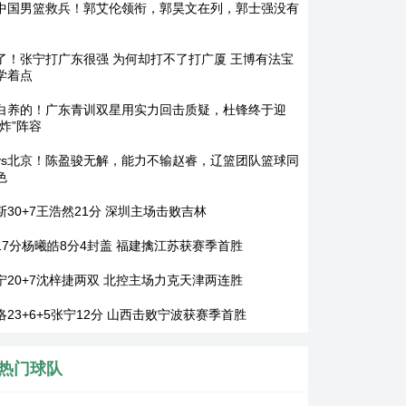
中国男篮救兵！郭艾伦领衔，郭昊文在列，郭士强没有
了！张宁打广东很强 为何却打不了打广厦 王博有法宝
学着点
白养的！广东青训双星用实力回击质疑，杜锋终于迎
王炸”阵容
vs北京！陈盈骏无解，能力不输赵睿，辽篮团队篮球同
色
斯30+7王浩然21分 深圳主场击败吉林
17分杨曦皓8分4封盖 福建擒江苏获赛季首胜
宁20+7沈梓捷两双 北控主场力克天津两连胜
洛23+6+5张宁12分 山西击败宁波获赛季首胜
热门球队