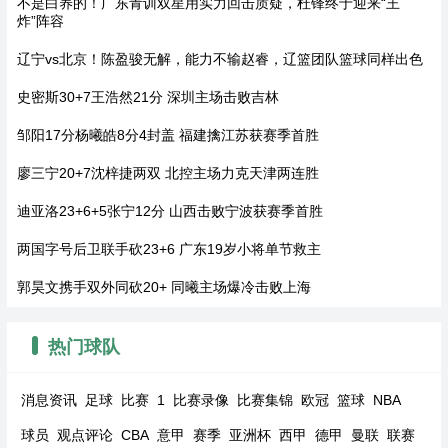
不是白养的！广东青训双星用实力回击质疑，杜锋终于迎来“王
炸”阵容
辽宁vs北京！陈盈骏无解，能力不输赵睿，辽篮团队篮球同样出色
史密斯30+7王浩然21分 深圳主场击败吉林
邹阳17分杨曦皓8分4封盖 福建擒江苏获赛季首胜
廖三宁20+7沈梓捷两双 北控主场力克天津两连胜
迪亚洛23+6+5张宁12分 山西击败宁波获赛季首胜
两国字号后卫联手砍23+6 广东19岁小将单节救主
郭昊文携手双外同砍20+ 同曦主场爆冷击败上海
热门球队
消息资讯
足球
比赛
1
比赛录像
比赛集锦
欧冠
篮球
NBA
球员
观点评论
CBA
意甲
赛季
亚洲杯
西甲
德甲
曼联
联赛