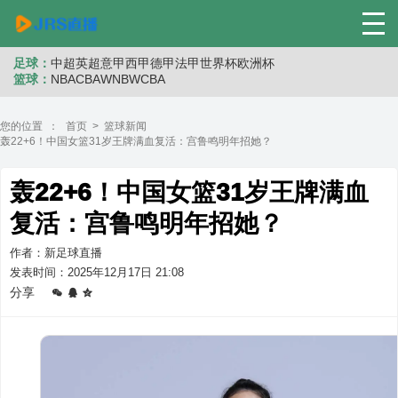
足球：
中超
英超
意甲
西甲
德甲
法甲
世界杯
欧洲杯
篮球：
NBA
CBA
WNB
WCBA
您的位置 ：
首页
>
篮球新闻
轰22+6！中国女篮31岁王牌满血复活：宫鲁鸣明年招她？
轰22+6！中国女篮31岁王牌满血
复活：宫鲁鸣明年招她？
作者：新足球直播
发表时间：2025年12月17日 21:08
分享