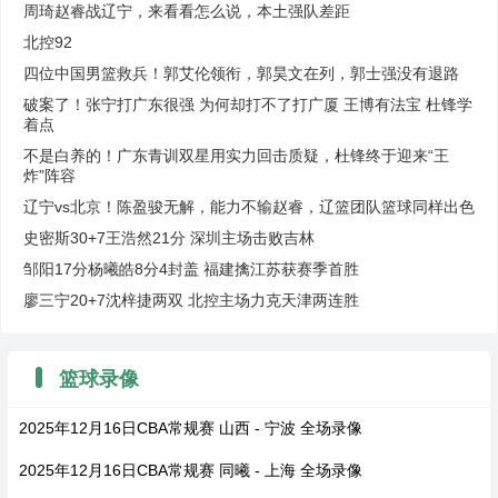
周琦赵睿战辽宁，来看看怎么说，本土强队差距
北控92
四位中国男篮救兵！郭艾伦领衔，郭昊文在列，郭士强没有退路
破案了！张宁打广东很强 为何却打不了打广厦 王博有法宝 杜锋学
着点
不是白养的！广东青训双星用实力回击质疑，杜锋终于迎来“王
炸”阵容
辽宁vs北京！陈盈骏无解，能力不输赵睿，辽篮团队篮球同样出色
史密斯30+7王浩然21分 深圳主场击败吉林
邹阳17分杨曦皓8分4封盖 福建擒江苏获赛季首胜
廖三宁20+7沈梓捷两双 北控主场力克天津两连胜
篮球录像
2025年12月16日CBA常规赛 山西 - 宁波 全场录像
2025年12月16日CBA常规赛 同曦 - 上海 全场录像