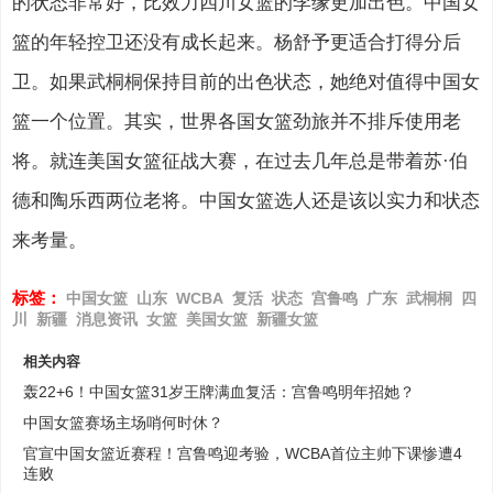
的状态非常好，比效力四川女篮的李缘更加出色。中国女
篮的年轻控卫还没有成长起来。杨舒予更适合打得分后
卫。如果武桐桐保持目前的出色状态，她绝对值得中国女
篮一个位置。其实，世界各国女篮劲旅并不排斥使用老
将。就连美国女篮征战大赛，在过去几年总是带着苏·伯
德和陶乐西两位老将。中国女篮选人还是该以实力和状态
来考量。
标签：
中国女篮
山东
WCBA
复活
状态
宫鲁鸣
广东
武桐桐
四
川
新疆
消息资讯
女篮
美国女篮
新疆女篮
相关内容
轰22+6！中国女篮31岁王牌满血复活：宫鲁鸣明年招她？
中国女篮赛场主场哨何时休？
官宣中国女篮近赛程！宫鲁鸣迎考验，WCBA首位主帅下课惨遭4
连败