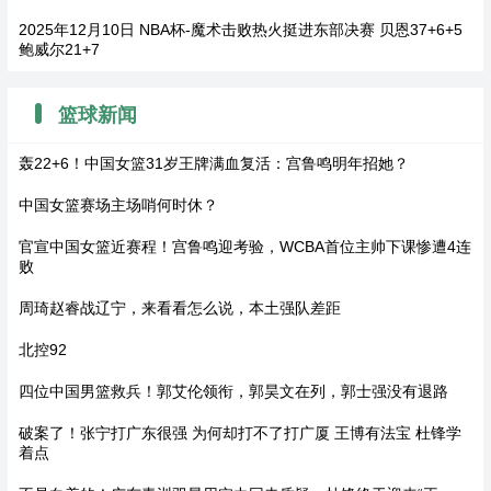
2025年12月10日 NBA杯-魔术击败热火挺进东部决赛 贝恩37+6+5
鲍威尔21+7
篮球新闻
轰22+6！中国女篮31岁王牌满血复活：宫鲁鸣明年招她？
中国女篮赛场主场哨何时休？
官宣中国女篮近赛程！宫鲁鸣迎考验，WCBA首位主帅下课惨遭4连
败
周琦赵睿战辽宁，来看看怎么说，本土强队差距
北控92
四位中国男篮救兵！郭艾伦领衔，郭昊文在列，郭士强没有退路
破案了！张宁打广东很强 为何却打不了打广厦 王博有法宝 杜锋学
着点