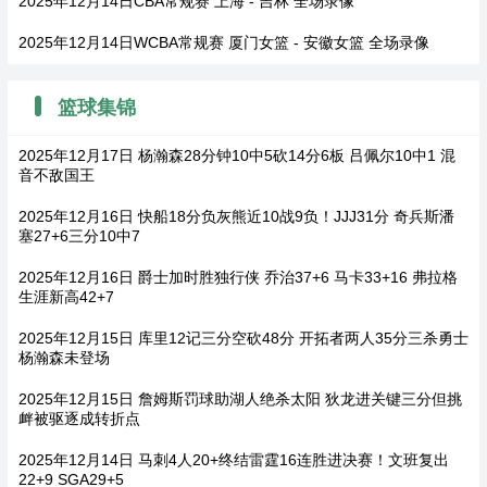
2025年12月14日CBA常规赛 上海 - 吉林 全场录像
2025年12月14日WCBA常规赛 厦门女篮 - 安徽女篮 全场录像
篮球集锦
2025年12月17日 杨瀚森28分钟10中5砍14分6板 吕佩尔10中1 混
音不敌国王
2025年12月16日 快船18分负灰熊近10战9负！JJJ31分 奇兵斯潘
塞27+6三分10中7
2025年12月16日 爵士加时胜独行侠 乔治37+6 马卡33+16 弗拉格
生涯新高42+7
2025年12月15日 库里12记三分空砍48分 开拓者两人35分三杀勇士
杨瀚森未登场
2025年12月15日 詹姆斯罚球助湖人绝杀太阳 狄龙进关键三分但挑
衅被驱逐成转折点
2025年12月14日 马刺4人20+终结雷霆16连胜进决赛！文班复出
22+9 SGA29+5