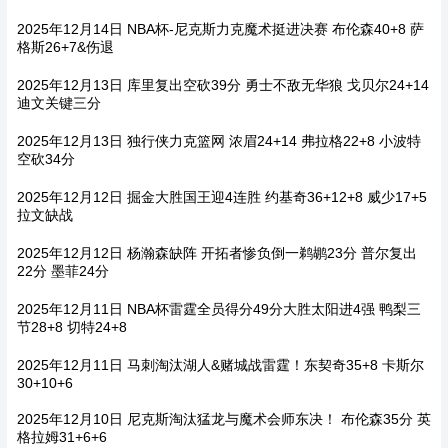
2025年12月14日 NBA杯-尼克斯力克魔术挺进决赛 布伦森40+8 萨
格斯26+7&伤退
2025年12月13日 库里复出空砍39分 勇士不敌无华狼 戈贝尔24+14
迪文关键三分
2025年12月13日 独行侠力克篮网 浓眉24+14 弗拉格22+8 小波特
空砍34分
2025年12月12日 掘金大胜国王迎4连胜 约基奇36+12+8 威少17+5
拉文缺战
2025年12月12日 杨瀚森缺阵 开拓者惨负倒一鹈鹕23分 普尔复出
22分 墨菲24分
2025年12月11日 NBA杯雷霆全员得分49分大胜太阳进4强 鸭梨三
节28+8 切特24+8
2025年12月11日 马刺淘汰湖人&赌城战雷霆！东契奇35+8 卡斯尔
30+10+6
2025年12月10日 尼克斯淘汰猛龙与魔术会师东决！ 布伦森35分 英
格拉姆31+6+6