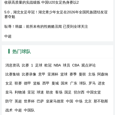
收获高质量的实战锻炼 中国U20女足热身赛以2
5:0，湖北女足夺冠！湖北青少年女足在2026年全国民族团结友谊
赛夺魁
耻辱！韩媒：前所未有的性贿赂丑闻 已受到全球关注
中超
热门球队
消息资讯
比赛
1
足球
欧冠
NBA
球员
CBA
观点评论
比赛集锦
比赛录像
意甲
亚洲杯
篮球
赛季
曼联
主场
阿森纳
女足
联赛
德甲
篮板
西甲
曼城
国米
广东
球队
罗马
进攻
皇马
利物浦
亚冠
球迷
助攻
客场
国足
切尔西
中国女篮
防守
英超
世界杯
巴萨
皇家马德里
中国
中场
北京
那不勒斯
战术
中超
中国队