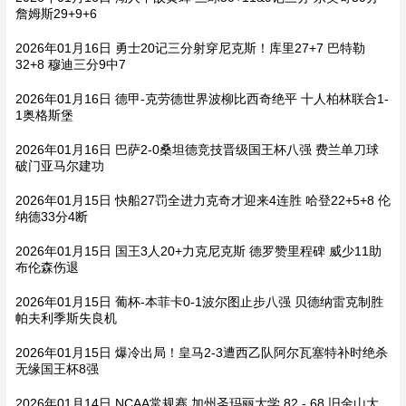
詹姆斯29+9+6
2026年01月16日 勇士20记三分射穿尼克斯！库里27+7 巴特勒
32+8 穆迪三分9中7
2026年01月16日 德甲-克劳德世界波柳比西奇绝平 十人柏林联合1-
1奥格斯堡
2026年01月16日 巴萨2-0桑坦德竞技晋级国王杯八强 费兰单刀球
破门亚马尔建功
2026年01月15日 快船27罚全进力克奇才迎来4连胜 哈登22+5+8 伦
纳德33分4断
2026年01月15日 国王3人20+力克尼克斯 德罗赞里程碑 威少11助
布伦森伤退
2026年01月15日 葡杯-本菲卡0-1波尔图止步八强 贝德纳雷克制胜
帕夫利季斯失良机
2026年01月15日 爆冷出局！皇马2-3遭西乙队阿尔瓦塞特补时绝杀
无缘国王杯8强
2026年01月14日 NCAA常规赛 加州圣玛丽大学 82 - 68 旧金山大