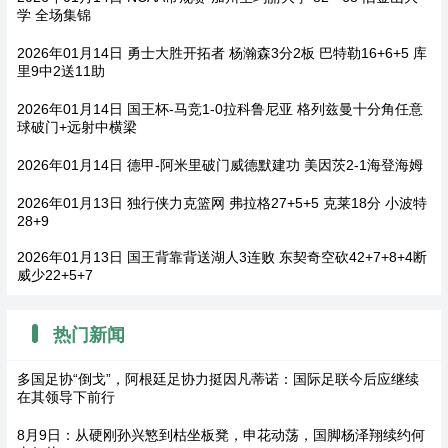
学 全场集锦
2026年01月14日 勇士大胜开拓者 杨瀚森3分2板 巴特勒16+6+5 库
里9中2送11助
2026年01月14日 国王杯-马竞1-0拉科鲁尼亚 格列兹曼十分角任意
球破门+远射中横梁
2026年01月14日 德甲-阿米里破门威德默建功 美因茨2-1海登海姆
2026年01月13日 独行侠力克篮网 弗拉格27+5+5 克莱18分 小波特
28+9
2026年01月13日 国王背靠背送湖人3连败 东契奇空砍42+7+8+4断
威少22+5+7
热门新闻
多国足协“倒戈”，阿根廷足协力挺因凡蒂诺：国际足联今后应继续
在其领导下前行
8月9日：从硬刚孙兴慜到枯坐板凳，申花动荡，国脚杨泽翔续约何