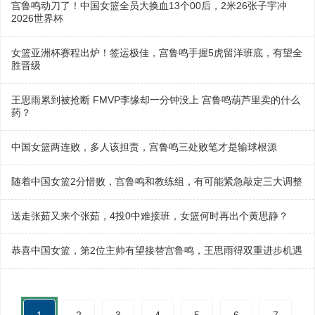
宫鲁鸣动刀了！中国女篮全员大换血13个00后，2米26张子宇冲
2026世界杯
女篮亚洲杯赛程出炉！签运极佳，宫鲁鸣手握5虎留洋班底，有望全
胜晋级
王思雨累到被抢断 FMVP李缘却一分钟没上 宫鲁鸣葫芦里卖的什么
药？
中国女篮两连败，多人该担责，宫鲁鸣三处败笔才是输球根源
随着中国女篮2分惜败，宫鲁鸣和教练组，有可能紧急敲定三大调整
送走张茹又来个张茹，4投0中难接班，女篮何时再出个黄思静？
恭喜中国女篮，第2位主帅有望接替宫鲁鸣，王思雨得双重进步机遇