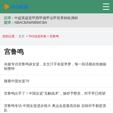
足球：
中超
英超
意甲
西甲
德甲
法甲
世界杯
欧洲杯
篮球：
NBA
CBA
WNB
WCBA
您的位置：
首页
> TAG信息列表 > 宫鲁鸣
宫鲁鸣
央媒专访宫鲁鸣谈女篮，全文只字未提李梦，每一段话都在给她敲
响警钟
随着中国女篮70
宫鲁鸣出手了！中国女篮“无解战术”，杨舒予憋笑，对手早已绝望
宫鲁鸣专访:中国女篮进步很大 奥运会是最高目标 后续对手都是强
队