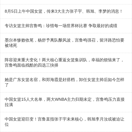
8月5日上午中国女篮，传来3大主力张子宇、韩旭、李梦的消息！
专访女篮主帅宫鲁鸣：珍惜每一场世界杯比赛 争取最好的成绩
墨尔本惨败收尾，杨舒予离队酿风波，宫鲁鸣强召，留洋路恐怕要
被堵死
阵容迎来重大变化！两大核心重返女篮集训队，幸福的烦恼来了，
宫鲁鸣面临残酷的四选三抉择
她是广东女篮名宿，和郑海霞是好搭档，卸任女篮主帅后如今怎样
了
中国女篮15人大名单，两大WNBA主力归期未定，宫鲁鸣压力直接
拉满
中国女篮迎巨变！宫鲁直指张子宇未来核心，韩旭李月汝或被迫让
位