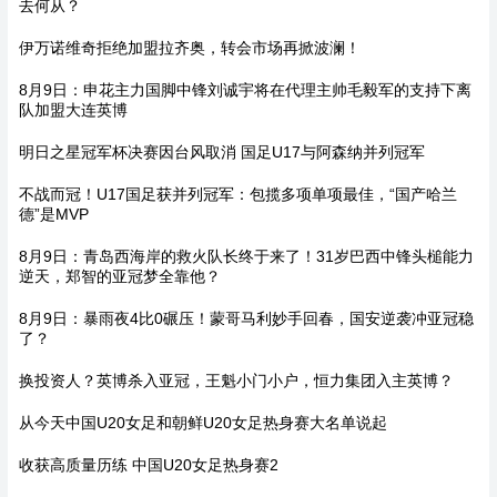
去何从？
伊万诺维奇拒绝加盟拉齐奥，转会市场再掀波澜！
8月9日：申花主力国脚中锋刘诚宇将在代理主帅毛毅军的支持下离
队加盟大连英博
明日之星冠军杯决赛因台风取消 国足U17与阿森纳并列冠军
不战而冠！U17国足获并列冠军：包揽多项单项最佳，“国产哈兰
德”是MVP
8月9日：青岛西海岸的救火队长终于来了！31岁巴西中锋头槌能力
逆天，郑智的亚冠梦全靠他？
8月9日：暴雨夜4比0碾压！蒙哥马利妙手回春，国安逆袭冲亚冠稳
了？
换投资人？英博杀入亚冠，王魁小门小户，恒力集团入主英博？
从今天中国U20女足和朝鲜U20女足热身赛大名单说起
收获高质量历练 中国U20女足热身赛2