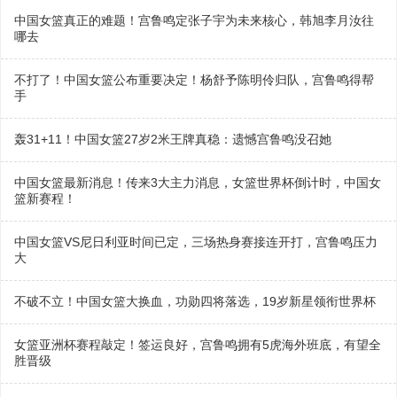
中国女篮真正的难题！宫鲁鸣定张子宇为未来核心，韩旭李月汝往
哪去
不打了！中国女篮公布重要决定！杨舒予陈明伶归队，宫鲁鸣得帮
手
轰31+11！中国女篮27岁2米王牌真稳：遗憾宫鲁鸣没召她
中国女篮最新消息！传来3大主力消息，女篮世界杯倒计时，中国女
篮新赛程！
中国女篮VS尼日利亚时间已定，三场热身赛接连开打，宫鲁鸣压力
大
不破不立！中国女篮大换血，功勋四将落选，19岁新星领衔世界杯
女篮亚洲杯赛程敲定！签运良好，宫鲁鸣拥有5虎海外班底，有望全
胜晋级