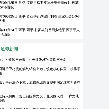
25年09月25日 意杯-罗德里格斯双响杜维卡斯传射 科莫
0萨索洛晋级
5年09月25日 西甲-奥亚萨瓦尔破门制胜 皇家社会1-0小
洛卡
5年09月24日 西甲-雨果-杜罗破门普阿多绝平 西班牙人
瓦伦西亚
足球新闻
2国足的签运与未来：冲击亚洲杯的策略与准备
国脚后卫将提前解约转会上港，锁定核心位置，获得顶
遇
佩：争冠决心不减，成都蓉城需展现中国足球实力并夺
主持人何卿：曾是前国脚女友，低调嫁人后，9岁女儿
骄傲