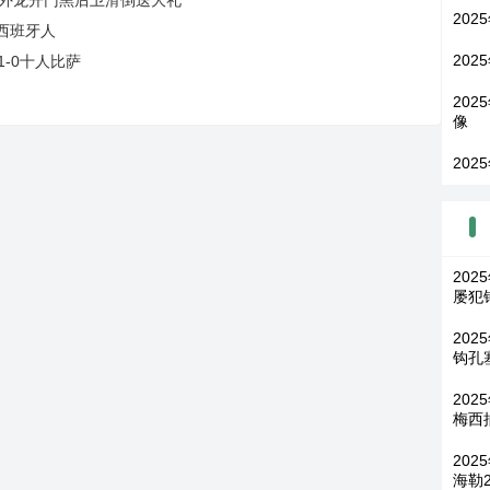
202
平西班牙人
202
1-0十人比萨
202
像
202
202
屡犯
202
钩孔
202
梅西
20
海勒