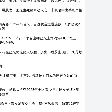
暴涨，卡纳瓦罗造势！原来国足主教练还是“香饽饽”？
引爆悬念！国足生死签牵动人心，宋凯暗中出手能力挽
精英赛：本泽马哑火，吉达联合遭遇连败，C罗劲敌2
惨淡
！CCTV5不转，1平台直播亚冠上海海港PK广岛三
能否2连败
申花在亚冠两轮仍未取胜，历史不胜蔚山现代，阿苏埃
的1
岁天才横空出世！艾沙·卡马拉如何成为巴萨女足的新
夺冠！灵武队勇夺2025年全区青少年足球女子U14组
赛冠军
1轮与上海女足互交白卷＋5轮不败收官＋斩获联赛第