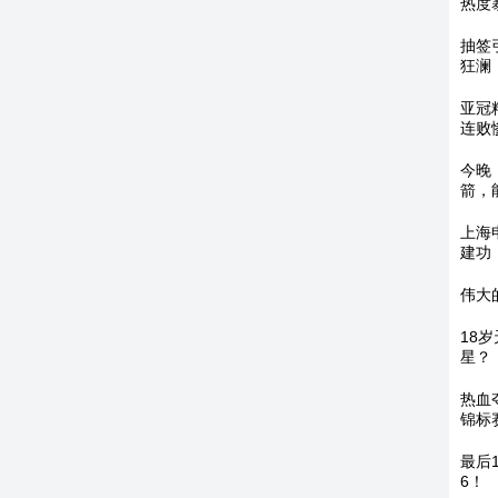
热度
抽签
狂澜
亚冠
连败
今晚
箭，
上海
建功
伟大
18
星？
热血
锦标
最后
6！