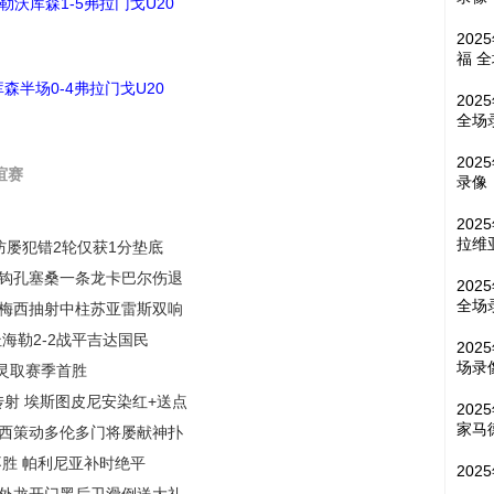
勒沃库森1-5弗拉门戈U20
202
福 
森半场0-4弗拉门戈U20
202
全场
202
谊赛
录像
202
拉维
后防屡犯错2轮仅获1分垫底
精彩倒钩孔塞桑一条龙卡巴尔伤退
202
全场
7分 梅西抽射中柱苏亚雷斯双响
杜海勒2-2战平吉达国民
202
场录
都灵取赛季首胜
奇传射 埃斯图皮尼安染红+送点
202
家马
3 梅西策动多伦多门将屡献神扑
场不胜 帕利尼亚补时绝平
202
鼎 张外龙开门黑后卫滑倒送大礼