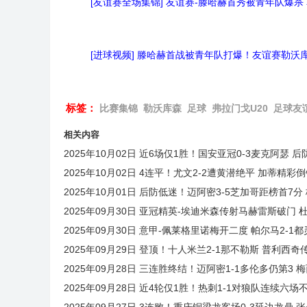
[友谊赛全场集锦] 友谊赛-滕哈赫首秀被青年队爆杀 
[进球视频] 滕哈赫首战被青年队打爆！友谊赛勒沃库
标签：
比赛集锦
勒沃库森
足球
弗拉门戈U20
足球友
相关内容
2025年10月02日 近6场仅1胜！国安亚冠0-3麦克阿瑟 
2025年10月02日 4连平！尤文2-2遭黄潜绝平 加蒂
2025年10月01日 后防低迷！迈阿密3-5芝加哥距榜首
2025年09月30日 亚冠精英-埃迪米森传射马赫雷斯破门 
2025年09月30日 意甲-佩莱格里诺梅开二度 帕尔马2-1
2025年09月29日 登顶！十人米兰2-1那不勒斯 普利西
2025年09月28日 三连胜终结！迈阿密1-1多伦多仍第
2025年09月28日 近4轮仅1胜！热刺1-1对狼队连续六
2025年09月27日 3连败！重庆铜梁龙客场0-3延边龙