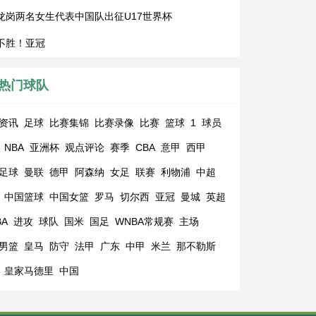
龙岗两名女生代表中国队出征U17世界杯
不胜！亚冠
热门球队
资讯
足球
比赛集锦
比赛录像
比赛
篮球
1
球员
NBA
亚洲杯
观点评论
赛季
CBA
意甲
西甲
足球
曼联
德甲
阿森纳
女足
联赛
利物浦
中超
中国篮球
中国女篮
罗马
切尔西
亚冠
曼城
英超
BA
进攻
球队
国米
国足
WNBA常规赛
主场
男篮
皇马
防守
法甲
广东
中甲
米兰
那不勒斯
皇家马德里
中国