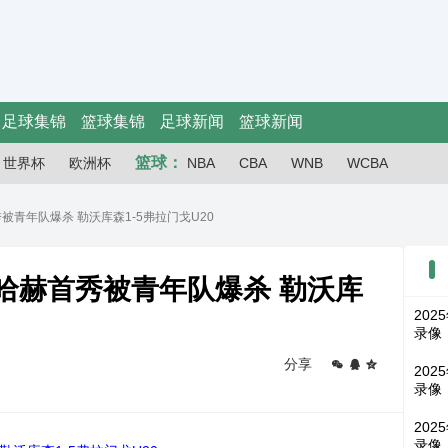
足球集锦
篮球集锦
足球新闻
篮球新闻
篮球：
世界杯
欧洲杯
NBA
CBA
WNB
WCBA
首秀被青年队爆杀 勒沃库森1-5弗拉门戈U20
-滕哈赫首秀被青年队爆杀 勒沃库
202
录像
分享
202
录像
202
录像