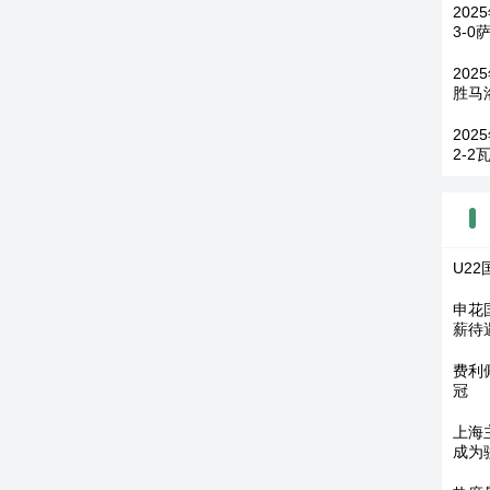
20
3-
202
胜马
202
2-2
U2
申花
薪待
费利
冠
上海
成为