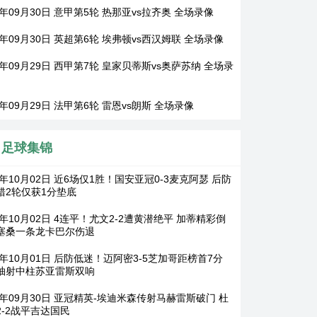
5年09月30日 意甲第5轮 热那亚vs拉齐奥 全场录像
5年09月30日 英超第6轮 埃弗顿vs西汉姆联 全场录像
5年09月29日 西甲第7轮 皇家贝蒂斯vs奥萨苏纳 全场录
5年09月29日 法甲第6轮 雷恩vs朗斯 全场录像
足球集锦
5年10月02日 近6场仅1胜！国安亚冠0-3麦克阿瑟 后防
错2轮仅获1分垫底
5年10月02日 4连平！尤文2-2遭黄潜绝平 加蒂精彩倒
塞桑一条龙卡巴尔伤退
5年10月01日 后防低迷！迈阿密3-5芝加哥距榜首7分
抽射中柱苏亚雷斯双响
25年09月30日 亚冠精英-埃迪米森传射马赫雷斯破门 杜
2-2战平吉达国民