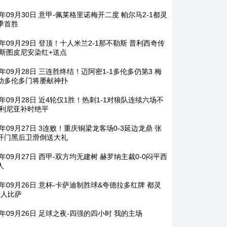
5年09月30日 意甲-佩莱格里诺梅开二度 帕尔马2-1都灵
季首胜
5年09月29日 登顶！十人米兰2-1那不勒斯 普利西奇传
埃斯图皮尼安染红+送点
5年09月28日 三连胜终结！迈阿密1-1多伦多仍第3 梅
动多伦多门将屡献神扑
5年09月28日 近4轮仅1胜！热刺1-1对狼队连续六场不
帕利尼亚补时绝平
5年09月27日 3连败！重庆铜梁龙客场0-3延边龙鼎 张
开门黑后卫滑倒送大礼
5年09月27日 西甲-双方均无建树 赫罗纳主裁0-0闷平西
人
25年09月26日 意杯-卡萨迪制胜球&夸德拉多红牌 都灵
十人比萨
5年09月26日 足球之夜-四强的四小时 我的主场