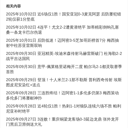
相关内容
2025年10月02日 近6场仅1胜！国安亚冠0-3麦克阿瑟 后防屡犯错
2轮仅获1分垫底
2025年10月02日 4连平！尤文2-2遭黄潜绝平 加蒂精彩倒钩孔塞
桑一条龙卡巴尔伤退
2025年10月01日 后防低迷！迈阿密3-5芝加哥距榜首7分 梅西抽
射中柱苏亚雷斯双响
2025年09月30日 亚冠精英-埃迪米森传射马赫雷斯破门 杜海勒2-2
战平吉达国民
2025年09月30日 意甲-佩莱格里诺梅开二度 帕尔马2-1都灵取赛季
首胜
2025年09月29日 登顶！十人米兰2-1那不勒斯 普利西奇传射 埃斯
图皮尼安染红+送点
2025年09月28日 三连胜终结！迈阿密1-1多伦多仍第3 梅西策动
多伦多门将屡献神扑
2025年09月28日 近4轮仅1胜！热刺1-1对狼队连续六场不胜 帕利
尼亚补时绝平
2025年09月27日 3连败！重庆铜梁龙客场0-3延边龙鼎 张外龙开
门黑后卫滑倒送大礼