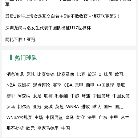
军
最后1轮与上海女足互交白卷＋5轮不败收官＋斩获联赛第6！
深圳龙岗两名女生代表中国队出征U17世界杯
两轮不胜！亚冠
热门球队
消息资讯
足球
比赛集锦
比赛录像
比赛
篮球
1
球员
欧冠
NBA
亚洲杯
观点评论
赛季
CBA
意甲
西甲
中国足球
曼联
德甲
阿森纳
女足
联赛
利物浦
中超
球迷
中国篮球
中国女篮
罗马
切尔西
亚冠
曼城
英超
WNBA
进攻
球队
国米
国足
WNBA常规赛
主场
中国男篮
皇马
防守
法甲
广东
中甲
米兰
那不勒斯
欧元
皇家马德里
中国