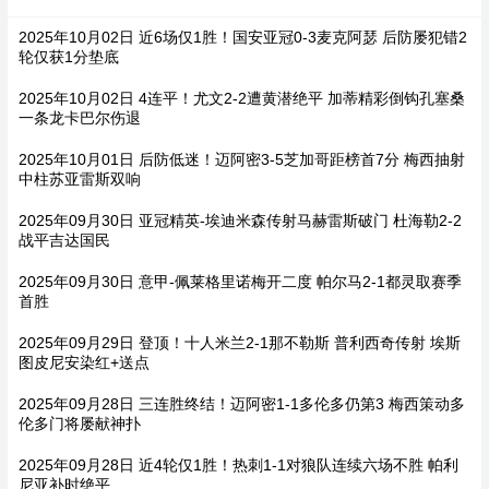
2025年10月02日 近6场仅1胜！国安亚冠0-3麦克阿瑟 后防屡犯错2
轮仅获1分垫底
2025年10月02日 4连平！尤文2-2遭黄潜绝平 加蒂精彩倒钩孔塞桑
一条龙卡巴尔伤退
2025年10月01日 后防低迷！迈阿密3-5芝加哥距榜首7分 梅西抽射
中柱苏亚雷斯双响
2025年09月30日 亚冠精英-埃迪米森传射马赫雷斯破门 杜海勒2-2
战平吉达国民
2025年09月30日 意甲-佩莱格里诺梅开二度 帕尔马2-1都灵取赛季
首胜
2025年09月29日 登顶！十人米兰2-1那不勒斯 普利西奇传射 埃斯
图皮尼安染红+送点
2025年09月28日 三连胜终结！迈阿密1-1多伦多仍第3 梅西策动多
伦多门将屡献神扑
2025年09月28日 近4轮仅1胜！热刺1-1对狼队连续六场不胜 帕利
尼亚补时绝平