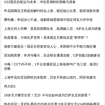
U22国足的签运与未来：冲击亚洲杯的策略与准备
申花国脚后卫将提前解约转会上港，锁定核心位置，获得顶薪待遇
费利佩：争冠决心不减，成都蓉城需展现中国足球实力并夺冠
上海主持人何卿：曾是前国脚女友，低调嫁人后，9岁女儿成为骄傲
热度暴涨，卡纳瓦罗造势！原来国足主教练还是“香饽饽”？
抽签引爆悬念！国足生死签牵动人心，宋凯暗中出手能力挽狂澜
亚冠精英赛：本泽马哑火，吉达联合遭遇连败，C罗劲敌2连败惨淡
今晚！CCTV5不转，1平台直播亚冠上海海港PK广岛三箭，能否2
连败
上海申花在亚冠两轮仍未取胜，历史不胜蔚山现代，阿苏埃建功
伟大的1
18岁天才横空出世！艾沙·卡马拉如何成为巴萨女足的新星？
热血夺冠！灵武队勇夺2025年全区青少年足球女子U14组锦标赛冠