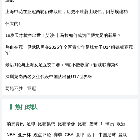
上海申花在亚冠两轮仍未取胜，历史不胜蔚山现代，阿苏埃建功
伟大的1
18岁天才横空出世！艾沙·卡马拉如何成为巴萨女足的新星？
热血夺冠！灵武队勇夺2025年全区青少年足球女子U14组锦标赛冠
军
最后1轮与上海女足互交白卷＋5轮不败收官＋斩获联赛第6！
深圳龙岗两名女生代表中国队出征U17世界杯
两轮不胜！亚冠
热门球队
消息资讯
足球
比赛集锦
比赛录像
比赛
篮球
1
球员
欧冠
NBA
亚洲杯
观点评论
赛季
CBA
意甲
西甲
中国足球
曼联