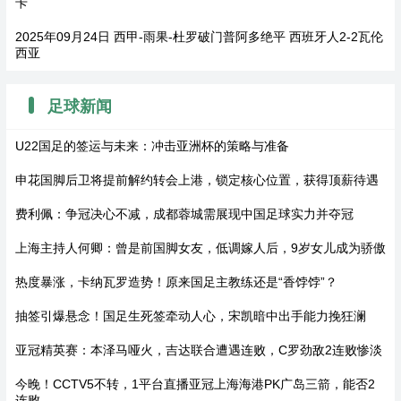
卡
2025年09月24日 西甲-雨果-杜罗破门普阿多绝平 西班牙人2-2瓦伦
西亚
足球新闻
U22国足的签运与未来：冲击亚洲杯的策略与准备
申花国脚后卫将提前解约转会上港，锁定核心位置，获得顶薪待遇
费利佩：争冠决心不减，成都蓉城需展现中国足球实力并夺冠
上海主持人何卿：曾是前国脚女友，低调嫁人后，9岁女儿成为骄傲
热度暴涨，卡纳瓦罗造势！原来国足主教练还是“香饽饽”？
抽签引爆悬念！国足生死签牵动人心，宋凯暗中出手能力挽狂澜
亚冠精英赛：本泽马哑火，吉达联合遭遇连败，C罗劲敌2连败惨淡
今晚！CCTV5不转，1平台直播亚冠上海海港PK广岛三箭，能否2
连败