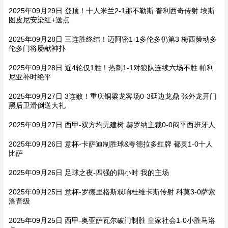
2025年09月29日 登顶！十人米兰2-1那不勒斯 普利西奇传射 埃斯
图皮尼安染红+送点
2025年09月28日 三连胜终结！迈阿密1-1多伦多仍第3 梅西策动多
伦多门将屡献神扑
2025年09月28日 近4轮仅1胜！热刺1-1对狼队连续六场不胜 帕利
尼亚补时绝平
2025年09月27日 3连败！重庆铜梁龙客场0-3延边龙鼎 张外龙开门
黑后卫滑倒送大礼
2025年09月27日 西甲-双方均无建树 赫罗纳主裁0-0闷平西班牙人
2025年09月26日 意杯-卡萨迪制胜球&夸德拉多红牌 都灵1-0十人
比萨
2025年09月26日 足球之夜-四强的四小时 我的主场
2025年09月25日 意杯-罗德里格斯双响杜维卡斯传射 科莫3-0萨索
洛晋级
2025年09月25日 西甲-奥亚萨瓦尔破门制胜 皇家社会1-0小胜马洛