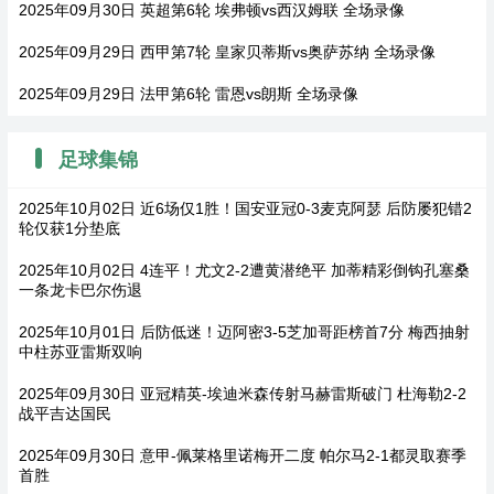
2025年09月30日 英超第6轮 埃弗顿vs西汉姆联 全场录像
2025年09月29日 西甲第7轮 皇家贝蒂斯vs奥萨苏纳 全场录像
2025年09月29日 法甲第6轮 雷恩vs朗斯 全场录像
足球集锦
2025年10月02日 近6场仅1胜！国安亚冠0-3麦克阿瑟 后防屡犯错2
轮仅获1分垫底
2025年10月02日 4连平！尤文2-2遭黄潜绝平 加蒂精彩倒钩孔塞桑
一条龙卡巴尔伤退
2025年10月01日 后防低迷！迈阿密3-5芝加哥距榜首7分 梅西抽射
中柱苏亚雷斯双响
2025年09月30日 亚冠精英-埃迪米森传射马赫雷斯破门 杜海勒2-2
战平吉达国民
2025年09月30日 意甲-佩莱格里诺梅开二度 帕尔马2-1都灵取赛季
首胜