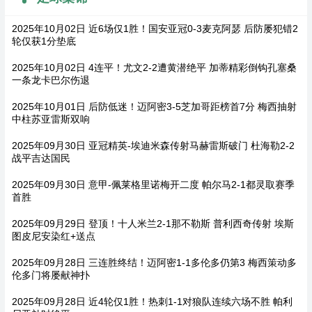
2025年10月02日 近6场仅1胜！国安亚冠0-3麦克阿瑟 后防屡犯错2
轮仅获1分垫底
2025年10月02日 4连平！尤文2-2遭黄潜绝平 加蒂精彩倒钩孔塞桑
一条龙卡巴尔伤退
2025年10月01日 后防低迷！迈阿密3-5芝加哥距榜首7分 梅西抽射
中柱苏亚雷斯双响
2025年09月30日 亚冠精英-埃迪米森传射马赫雷斯破门 杜海勒2-2
战平吉达国民
2025年09月30日 意甲-佩莱格里诺梅开二度 帕尔马2-1都灵取赛季
首胜
2025年09月29日 登顶！十人米兰2-1那不勒斯 普利西奇传射 埃斯
图皮尼安染红+送点
2025年09月28日 三连胜终结！迈阿密1-1多伦多仍第3 梅西策动多
伦多门将屡献神扑
2025年09月28日 近4轮仅1胜！热刺1-1对狼队连续六场不胜 帕利