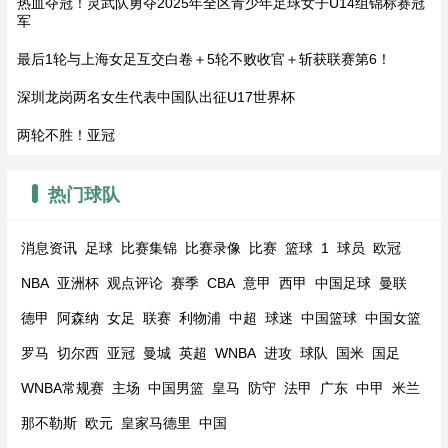
热血夺冠！灵武队勇夺2025年全区青少年足球女子U14组锦标赛冠
军
最后1轮与上海女足互交白卷＋5轮不败收官＋斩获联赛第6！
深圳龙岗两名女生代表中国队出征U17世界杯
两轮不胜！亚冠
热门球队
消息资讯
足球
比赛集锦
比赛录像
比赛
篮球
1
球员
欧冠
NBA
亚洲杯
观点评论
赛季
CBA
意甲
西甲
中国足球
曼联
德甲
阿森纳
女足
联赛
利物浦
中超
球迷
中国篮球
中国女篮
罗马
切尔西
亚冠
曼城
英超
WNBA
进攻
球队
国米
国足
WNBA常规赛
主场
中国男篮
皇马
防守
法甲
广东
中甲
米兰
那不勒斯
欧元
皇家马德里
中国