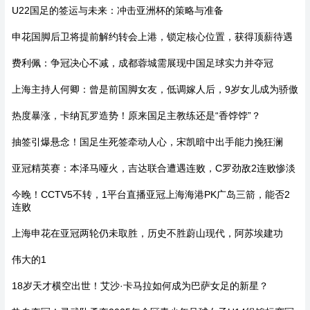
U22国足的签运与未来：冲击亚洲杯的策略与准备
申花国脚后卫将提前解约转会上港，锁定核心位置，获得顶薪待遇
费利佩：争冠决心不减，成都蓉城需展现中国足球实力并夺冠
上海主持人何卿：曾是前国脚女友，低调嫁人后，9岁女儿成为骄傲
热度暴涨，卡纳瓦罗造势！原来国足主教练还是“香饽饽”？
抽签引爆悬念！国足生死签牵动人心，宋凯暗中出手能力挽狂澜
亚冠精英赛：本泽马哑火，吉达联合遭遇连败，C罗劲敌2连败惨淡
今晚！CCTV5不转，1平台直播亚冠上海海港PK广岛三箭，能否2
连败
上海申花在亚冠两轮仍未取胜，历史不胜蔚山现代，阿苏埃建功
伟大的1
18岁天才横空出世！艾沙·卡马拉如何成为巴萨女足的新星？