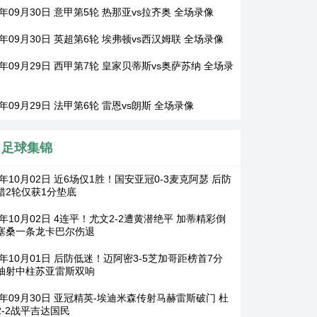
5年09月30日 意甲第5轮 热那亚vs拉齐奥 全场录像
5年09月30日 英超第6轮 埃弗顿vs西汉姆联 全场录像
5年09月29日 西甲第7轮 皇家贝蒂斯vs奥萨苏纳 全场录
5年09月29日 法甲第6轮 雷恩vs朗斯 全场录像
足球集锦
5年10月02日 近6场仅1胜！国安亚冠0-3麦克阿瑟 后防
错2轮仅获1分垫底
5年10月02日 4连平！尤文2-2遭黄潜绝平 加蒂精彩倒
塞桑一条龙卡巴尔伤退
5年10月01日 后防低迷！迈阿密3-5芝加哥距榜首7分
抽射中柱苏亚雷斯双响
25年09月30日 亚冠精英-埃迪米森传射马赫雷斯破门 杜
2-2战平吉达国民