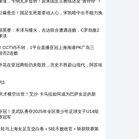
暴涨，卡纳瓦罗造势！原来国足主教练还是“香饽饽”？
引爆悬念！国足生死签牵动人心，宋凯暗中出手能力挽
精英赛：本泽马哑火，吉达联合遭遇连败，C罗劲敌2
惨淡
！CCTV5不转，1平台直播亚冠上海海港PK广岛三
能否2连败
申花在亚冠两轮仍未取胜，历史不胜蔚山现代，阿苏埃
的1
岁天才横空出世！艾沙·卡马拉如何成为巴萨女足的新
夺冠！灵武队勇夺2025年全区青少年足球女子U14组
赛冠军
1轮与上海女足互交白卷＋5轮不败收官＋斩获联赛第