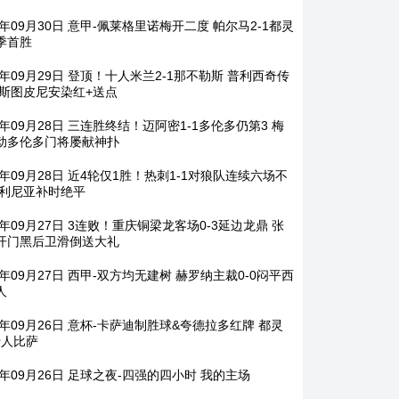
5年09月30日 意甲-佩莱格里诺梅开二度 帕尔马2-1都灵
季首胜
5年09月29日 登顶！十人米兰2-1那不勒斯 普利西奇传
埃斯图皮尼安染红+送点
5年09月28日 三连胜终结！迈阿密1-1多伦多仍第3 梅
动多伦多门将屡献神扑
5年09月28日 近4轮仅1胜！热刺1-1对狼队连续六场不
帕利尼亚补时绝平
5年09月27日 3连败！重庆铜梁龙客场0-3延边龙鼎 张
开门黑后卫滑倒送大礼
5年09月27日 西甲-双方均无建树 赫罗纳主裁0-0闷平西
人
25年09月26日 意杯-卡萨迪制胜球&夸德拉多红牌 都灵
十人比萨
5年09月26日 足球之夜-四强的四小时 我的主场