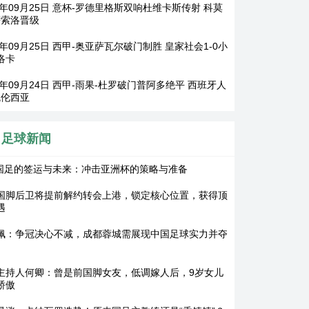
25年09月25日 意杯-罗德里格斯双响杜维卡斯传射 科莫
0萨索洛晋级
5年09月25日 西甲-奥亚萨瓦尔破门制胜 皇家社会1-0小
洛卡
5年09月24日 西甲-雨果-杜罗破门普阿多绝平 西班牙人
瓦伦西亚
足球新闻
2国足的签运与未来：冲击亚洲杯的策略与准备
国脚后卫将提前解约转会上港，锁定核心位置，获得顶
遇
佩：争冠决心不减，成都蓉城需展现中国足球实力并夺
主持人何卿：曾是前国脚女友，低调嫁人后，9岁女儿
骄傲