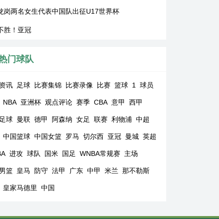
龙岗两名女生代表中国队出征U17世界杯
不胜！亚冠
热门球队
资讯
足球
比赛集锦
比赛录像
比赛
篮球
1
球员
NBA
亚洲杯
观点评论
赛季
CBA
意甲
西甲
足球
曼联
德甲
阿森纳
女足
联赛
利物浦
中超
中国篮球
中国女篮
罗马
切尔西
亚冠
曼城
英超
BA
进攻
球队
国米
国足
WNBA常规赛
主场
男篮
皇马
防守
法甲
广东
中甲
米兰
那不勒斯
皇家马德里
中国