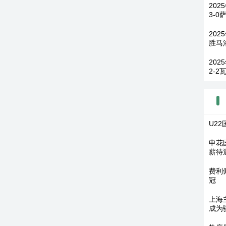
20
3-
202
胜马
202
2-2
U2
申花
薪待
费利
冠
上海
成为