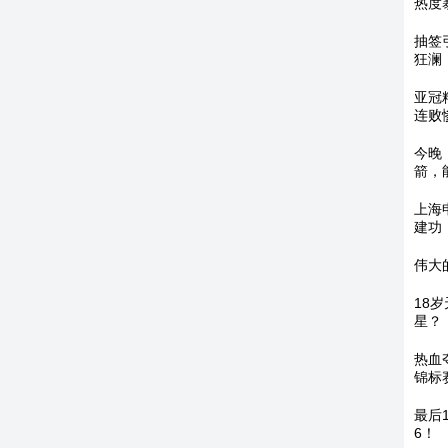
热度
抽签
狂澜
亚冠
连败
今晚
箭，
上海
建功
伟大
18
星？
热血
锦标
最后
6！