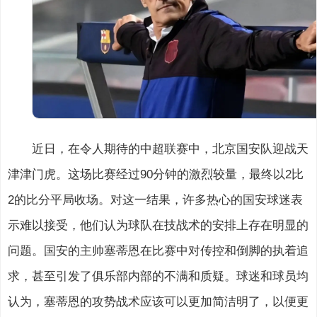
近日，在令人期待的中超联赛中，北京国安队迎战天
津津门虎。这场比赛经过90分钟的激烈较量，最终以2比
2的比分平局收场。对这一结果，许多热心的国安球迷表
示难以接受，他们认为球队在技战术的安排上存在明显的
问题。国安的主帅塞蒂恩在比赛中对传控和倒脚的执着追
求，甚至引发了俱乐部内部的不满和质疑。球迷和球员均
认为，塞蒂恩的攻势战术应该可以更加简洁明了，以便更