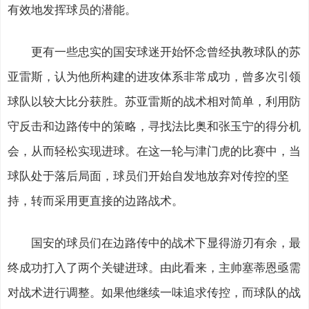
有效地发挥球员的潜能。
更有一些忠实的国安球迷开始怀念曾经执教球队的苏
亚雷斯，认为他所构建的进攻体系非常成功，曾多次引领
球队以较大比分获胜。苏亚雷斯的战术相对简单，利用防
守反击和边路传中的策略，寻找法比奥和张玉宁的得分机
会，从而轻松实现进球。在这一轮与津门虎的比赛中，当
球队处于落后局面，球员们开始自发地放弃对传控的坚
持，转而采用更直接的边路战术。
国安的球员们在边路传中的战术下显得游刃有余，最
终成功打入了两个关键进球。由此看来，主帅塞蒂恩亟需
对战术进行调整。如果他继续一味追求传控，而球队的战