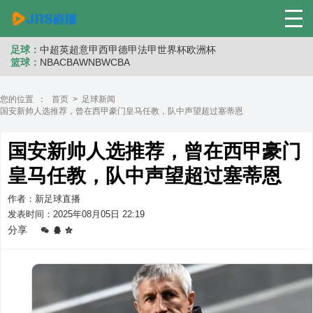
足球：
中超
英超
意甲
西甲
德甲
法甲
世界杯
欧洲杯
篮球：
NBA
CBA
WNB
WCBA
您的位置 ：
首页
>
足球新闻
国安新帅人选推荐，曾在西甲豪门皇马任教，队中声望超过塞蒂恩
国安新帅人选推荐，曾在西甲豪门
皇马任教，队中声望超过塞蒂恩
作者：新足球直播
发表时间：2025年08月05日 22:19
分享