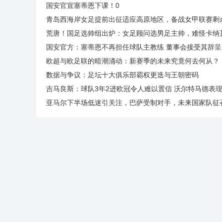
国安官宣塞蒂恩下课！0
青岛西海岸女足提前出征适应高原地区，备战女甲联赛剩
荒唐！国足选帅组出炉：女足顾问选男足主帅，难怪卡纳
国安官方：塞蒂恩不再担任球队主教练 董事会接受其辞呈
欧超与欧足联的暗潮涌动：新赛季的未来究竟何去何从？
数据与争议：足坛十大俱乐部霸权更迭与王朝密码
吉马良斯：球队3年2进欧冠令人难以置信 沃尔特马德表
亚马尔下半场低迷引关注，巴萨受制对手，未来国家队征