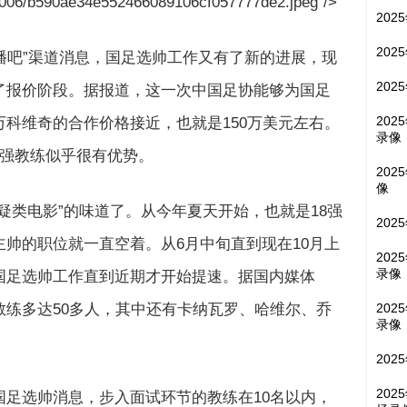
51006/b590ae34e552466089106cf057777de2.jpeg"/>
202
202
“直播吧”渠道消息，国足选帅工作又有了新的进展，现
202
了报价阶段。据报道，这一次中国足协能够为国足
202
科维奇的合作价格接近，也就是150万美元左右。
录像
4强教练似乎很有优势。
202
像
疑类电影”的味道了。从今年夏天开始，也就是18强
202
帅的职位就一直空着。从6月中旬直到现在10月上
202
录像
国足选帅工作直到近期才开始提速。据国内媒体
练多达50多人，其中还有卡纳瓦罗、哈维尔、乔
202
录像
202
202
足选帅消息，步入面试环节的教练在10名以内，