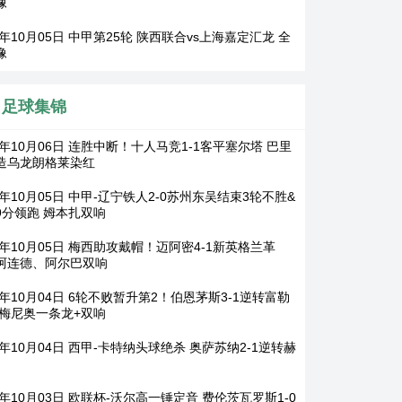
像
5年10月05日 中甲第25轮 陕西联合vs上海嘉定汇龙 全
像
足球集锦
5年10月06日 连胜中断！十人马竞1-1客平塞尔塔 巴里
造乌龙朗格莱染红
5年10月05日 中甲-辽宁铁人2-0苏州东吴结束3轮不胜&
9分领跑 姆本扎双响
25年10月05日 梅西助攻戴帽！迈阿密4-1新英格兰革
阿连德、阿尔巴双响
5年10月04日 6轮不败暂升第2！伯恩茅斯3-1逆转富勒
塞梅尼奥一条龙+双响
5年10月04日 西甲-卡特纳头球绝杀 奥萨苏纳2-1逆转赫
5年10月03日 欧联杯-沃尔高一锤定音 费伦茨瓦罗斯1-0