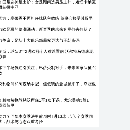
！国足选帅组出炉：女足顾问选男足主帅，难怪卡纳瓦
而转投中亚
官方：塞蒂恩不再担任球队主教练 董事会接受其辞呈
与欧足联的暗潮涌动：新赛季的未来究竟何去何从？
与争议：足坛十大俱乐部霸权更迭与王朝密码
良斯：球队3年2进欧冠令人难以置信 沃尔特马德表现
惊叹
尔下半场低迷引关注，巴萨受制对手，未来国家队征召
数
说利物浦和阿森纳争冠，但低调的曼城起来了，夺冠也
！滕哈赫执教勒沃库森1平1负下课，尤尔曼德3胜1
或回荷甲
动力？巴黎本赛季法甲前7轮打进13球，近6个赛季同
少，战术与心态双重考验！