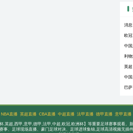
消息
欧冠
中国
利物
英超
中国
巴萨
：
NBA直播
英超直播
CBA直播
中超直播
法甲直播
德甲直播
意甲直播
,英超,西甲,意甲,德甲,法甲,中超,欧冠,欧洲杯】等重要足球赛事观看
赛事、足球现场直播、豪门足球对决、足球进球集锦,足球高清视频无插