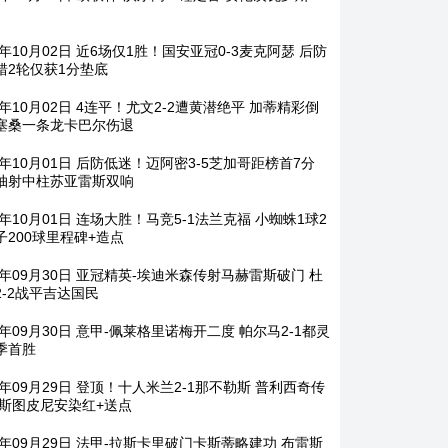
5年10月02日 近6场仅1胜！国安亚冠0-3麦克阿瑟 后防
错2轮仅获1分垫底
5年10月02日 4连平！尤文2-2遭黄潜绝平 加蒂精彩倒
塞桑一条龙卡巴尔伤退
5年10月01日 后防低迷！迈阿密3-5芝加哥距榜首7分
抽射中柱苏亚雷斯双响
5年10月01日 连场大胜！马竞5-1法兰克福 小蜘蛛1球2
子200球里程碑+造点
25年09月30日 亚冠精英-埃迪米森传射马赫雷斯破门 杜
2-2战平吉达国民
5年09月30日 意甲-佩莱格里诺梅开二度 帕尔马2-1都灵
季首胜
5年09月29日 登顶！十人米兰2-1那不勒斯 普利西奇传
埃斯图皮尼安染红+送点
25年09月29日 法甲-拉斯卡里破门卡斯蒂略建功 布雷斯