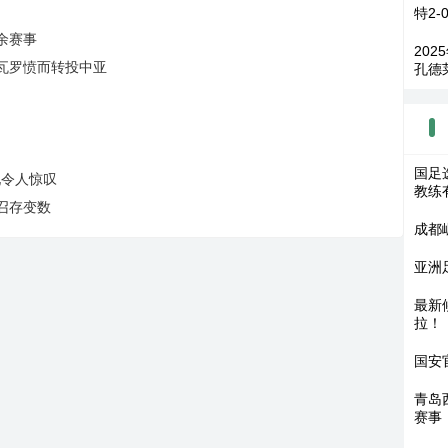
特2-
余赛事
20
瓦罗愤而转投中亚
孔德
国足
现令人惊叹
教练
召存变数
成都
亚洲
最新
拉！
国安
青岛
赛事