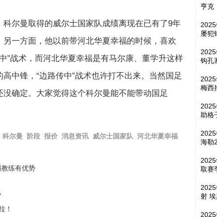
亨克
，科尔曼取得的威尔士国家队成绩离现在已有了9年
202
屡犯
。另一方面，他以前带河北华夏幸福的时候，喜欢
202
传中”战术，而河北华夏幸福是有马尔康、董学升这样
钩孔
高中锋，“边路传中”战术也许打不出来。当然国足
202
梅西
还没确定。大家觉得这个科尔曼能不能带动国足
202
助格
20
科尔曼
阶段
报价
消息资讯
威尔士国家队
河北华夏幸福
海勒
202
强教练有优势
取赛
202
？
射 
拉！
20