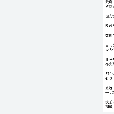
荒唐
罗愤
国安
欧超
数据
吉马
令人
亚马
存变
都在
有戏
尴尬
平，
缺乏
期最