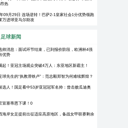
0昂热
25年09月29日 连场逆转！巴萨2-1皇家社会1分优势领跑
莱万进球亚马尔助攻
足球新闻
选帅消息：面试环节结束，已到报价阶段，欧洲杯4强
有优势
崛起！亚冠主场观众突破4万人：东亚地区新霸主！
足球先生的“执教滑铁卢”：范志毅郑智为何难续辉煌？
候选人！国足看中53岁亚冠冠军名帅：曾击败瓜迪奥
官宣塞蒂恩下课！0
西海岸女足提前出征适应高原地区，备战女甲联赛剩余