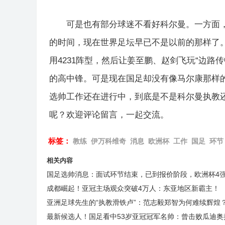
可是也有部分球迷不看好科尔曼。一方面
的时间，现在世界足坛早已不是以前的那样了
用4231阵型，然后让姜至鹏、赵剑飞玩“边路
的高中锋。可是现在国足却没有像马尔康那样的
选帅工作还在进行中，到底是不是科尔曼执教
呢？欢迎评论留言，一起交流。
标签：
教练
伊万科维奇
消息
欧洲杯
工作
国足
环节
相关内容
国足选帅消息：面试环节结束，已到报价阶段，欧洲杯4
成都崛起！亚冠主场观众突破4万人：东亚地区新霸主！
亚洲足球先生的“执教滑铁卢”：范志毅郑智为何难续辉煌
最新候选人！国足看中53岁亚冠冠军名帅：曾击败瓜迪奥