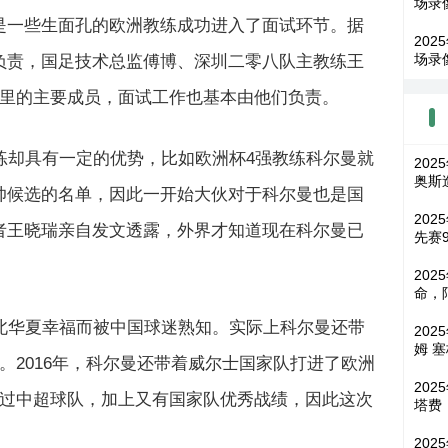
场录
是一些生面孔的欧洲教练成功进入了面试环节。据
202
场录
负责，国足技术总监傅博、深圳二零八队主教练王
团里的主要成员，面试工作也基本由他们负责。
练却具有一定的优势，比如欧洲杯4强教练科尔曼就
202
奥斯
帅候选的名单，因此一开始大伙对于科尔曼也是国
202
者王晓瑞亲自发文透露，外界才知道现在科尔曼已
先赛
20
命，
北华夏幸福而被中国球迷熟知。实际上科尔曼还带
202
姆 
。2016年，科尔曼还带着威尔士国家队打进了欧洲
202
带过中超球队，加上又有国家队优秀战绩，因此这次
塔费
202