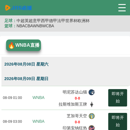
足球：
中超
英超
意甲
西甲
德甲
法甲
世界杯
欧洲杯
篮球：
NBA
CBA
WNB
WCBA
WNBA直播
2026年08月08日 星期六
2026年08月09日 星期日
明尼苏达山猫
即将开
WNBA
08-09 01:00
0
-
0
始
拉斯维加斯王牌
芝加哥天空
即将开
WNBA
08-09 03:00
0
-
0
始
印第安纳狂热