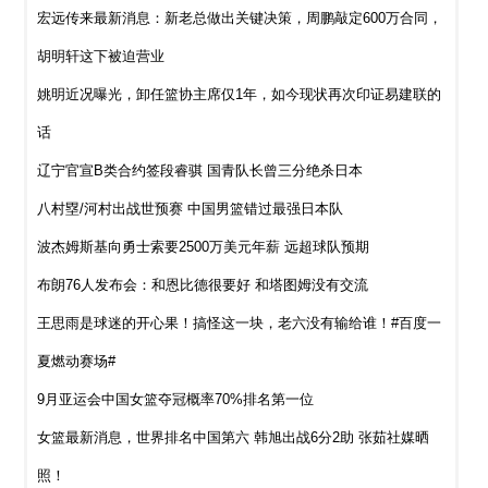
宏远传来最新消息：新老总做出关键决策，周鹏敲定600万合同，
胡明轩这下被迫营业
姚明近况曝光，卸任篮协主席仅1年，如今现状再次印证易建联的
话
辽宁官宣B类合约签段睿骐 国青队长曾三分绝杀日本
八村塁/河村出战世预赛 中国男篮错过最强日本队
波杰姆斯基向勇士索要2500万美元年薪 远超球队预期
布朗76人发布会：和恩比德很要好 和塔图姆没有交流
王思雨是球迷的开心果！搞怪这一块，老六没有输给谁！#百度一
夏燃动赛场#
9月亚运会中国女篮夺冠概率70%排名第一位
女篮最新消息，世界排名中国第六 韩旭出战6分2助 张茹社媒晒
照！