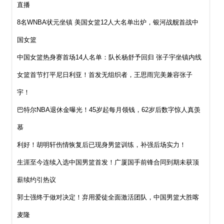
直播
8名WNBA状元坐镇 美国女篮12人大名单出炉，银河战舰首战中
国女篮
中国女篮热身赛首场14人名单：队长杨舒予回归 张子宇坐镇内线
女篮首节打平尼日利亚！首发无组织者，王思雨完美兼容张子
宇！
巴特尔NBA退休金曝光！45岁起每月领钱，62岁后数字惊人真羡
慕
利好！胡明轩伤情恢复后已现身男篮训练，补强后场实力！
生涯至今连续入选中国男篮首发！广厦国手前锋合同到期未获顶
薪续约引热议
郭士强终于做对决定！弃用爱徒全面激活团队，中国男篮大胜喀
麦隆