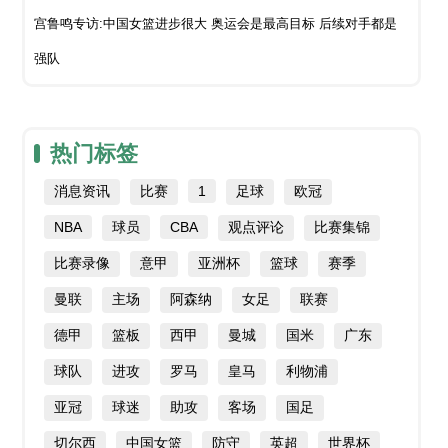
宫鲁鸣专访:中国女篮进步很大 奥运会是最高目标 后续对手都是
强队
热门标签
消息资讯
比赛
1
足球
欧冠
NBA
球员
CBA
观点评论
比赛集锦
比赛录像
意甲
亚洲杯
篮球
赛季
曼联
主场
阿森纳
女足
联赛
德甲
篮板
西甲
曼城
国米
广东
球队
进攻
罗马
皇马
利物浦
亚冠
球迷
助攻
客场
国足
切尔西
中国女篮
防守
英超
世界杯