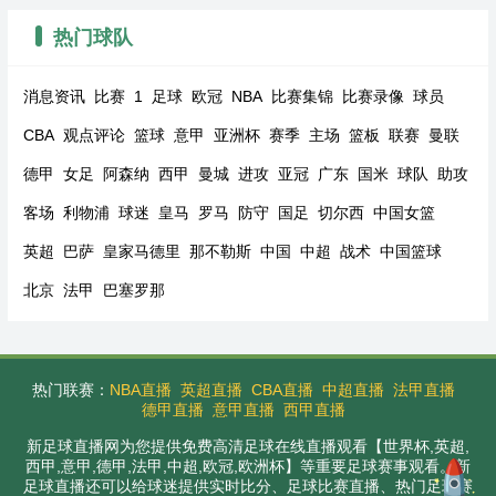
热门球队
消息资讯
比赛
1
足球
欧冠
NBA
比赛集锦
比赛录像
球员
CBA
观点评论
篮球
意甲
亚洲杯
赛季
主场
篮板
联赛
曼联
德甲
女足
阿森纳
西甲
曼城
进攻
亚冠
广东
国米
球队
助攻
客场
利物浦
球迷
皇马
罗马
防守
国足
切尔西
中国女篮
英超
巴萨
皇家马德里
那不勒斯
中国
中超
战术
中国篮球
北京
法甲
巴塞罗那
热门联赛：
NBA直播
英超直播
CBA直播
中超直播
法甲直播
德甲直播
意甲直播
西甲直播
新足球直播网为您提供免费高清足球在线直播观看【世界杯,英超,
西甲,意甲,德甲,法甲,中超,欧冠,欧洲杯】等重要足球赛事观看。新
足球直播还可以给球迷提供实时比分、足球比赛直播、热门足球赛