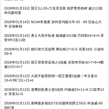
2026年01月15日 国王3人20+力克尼克斯 德罗赞里程碑 威少11助
布伦森伤退
2026年01月14日 NCAA常规赛 加州圣玛丽大学 82 - 68 旧金山大
学 全场集锦
2026年01月14日 勇士大胜开拓者 杨瀚森3分2板 巴特勒16+6+5 库
里9中2送11助
2026年01月13日 独行侠力克篮网 弗拉格27+5+5 克莱18分 小波特
28+9
2026年01月13日 国王背靠背送湖人3连败 东契奇空砍42+7+8+4断
威少22+5+7
2026年01月12日 火箭不敌西部倒一国王遭遇3连败！申京复出
19+9 阿门31+13+6
2026年01月12日 老鹰轻取勇士迎3连胜 约翰逊23+11+6 CJ首秀12
分 库里31+5
2026年01月11日 黄蜂最多领先57分但最终胜爵士55分 科迪威-60
创纪录