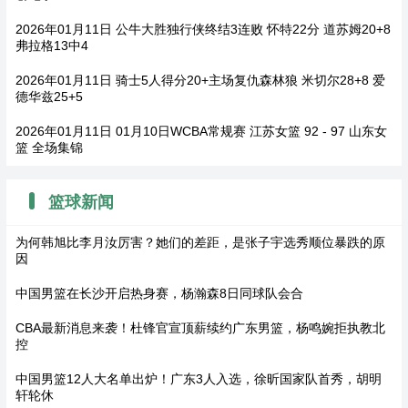
2026年01月11日 公牛大胜独行侠终结3连败 怀特22分 道苏姆20+8
弗拉格13中4
2026年01月11日 骑士5人得分20+主场复仇森林狼 米切尔28+8 爱
德华兹25+5
2026年01月11日 01月10日WCBA常规赛 江苏女篮 92 - 97 山东女
篮 全场集锦
篮球新闻
为何韩旭比李月汝厉害？她们的差距，是张子宇选秀顺位暴跌的原
因
中国男篮在长沙开启热身赛，杨瀚森8日同球队会合
CBA最新消息来袭！杜锋官宣顶薪续约广东男篮，杨鸣婉拒执教北
控
中国男篮12人大名单出炉！广东3人入选，徐昕国家队首秀，胡明
轩轮休