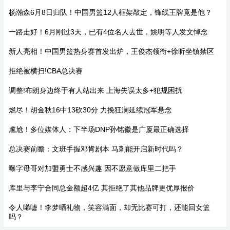
杨瀚森6月8日归队！中国男篮12人框架敲定，锋线王牌竟是他？
一路走好！6月刚过3天，已有4位名人去世，姚明等人发文悼念
新人亮相！中国男篮热身赛首发出炉，王俊杰领衔+徐昕坐镇禁区
拒绝被横扫!CBA总决赛
调整!布朗身边终于有人站出来 上海失误太多+犯规困扰
燃尽！胡金秋16中13砍30分 力挽狂澜延续冠军悬念
尴尬！多位媒体人：下半场DNP孙铭徽是广厦最正确选择
总决赛前瞻：文班手握邓肯剧本 马刺能开启新时代吗？
曝字母哥对加盟勇士不感兴趣 因不愿意做库里二把手
库里与李宁合同总金额超4亿 其拒绝了其他品牌更优厚报价
令人唏嘘！李梦晒礼物，笑容满面，却无比赛可打，还能回女篮
吗？