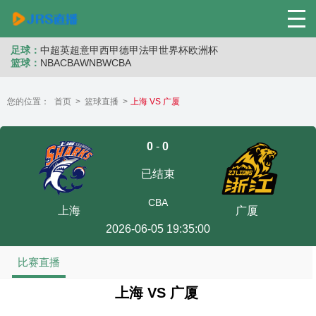
足球：
中超
英超
意甲
西甲
德甲
法甲
世界杯
欧洲杯
篮球：
NBA
CBA
WNB
WCBA
您的位置：
首页
>
篮球直播
>
上海 VS 广厦
0
-
0
已结束
CBA
上海
广厦
2026-06-05 19:35:00
比赛直播
上海 VS 广厦