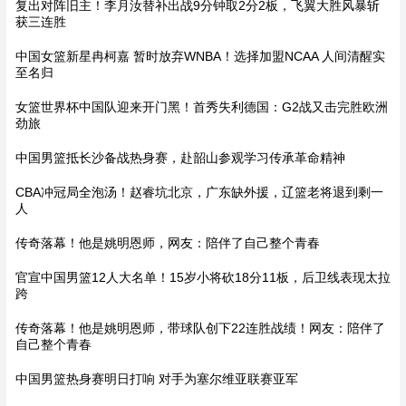
复出对阵旧主！李月汝替补出战9分钟取2分2板，飞翼大胜风暴斩
获三连胜
中国女篮新星冉柯嘉 暂时放弃WNBA！选择加盟NCAA 人间清醒实
至名归
女篮世界杯中国队迎来开门黑！首秀失利德国：G2战又击完胜欧洲
劲旅
中国男篮抵长沙备战热身赛，赴韶山参观学习传承革命精神
CBA冲冠局全泡汤！赵睿坑北京，广东缺外援，辽篮老将退到剩一
人
传奇落幕！他是姚明恩师，网友：陪伴了自己整个青春
官宣中国男篮12人大名单！15岁小将砍18分11板，后卫线表现太拉
跨
传奇落幕！他是姚明恩师，带球队创下22连胜战绩！网友：陪伴了
自己整个青春
中国男篮热身赛明日打响 对手为塞尔维亚联赛亚军