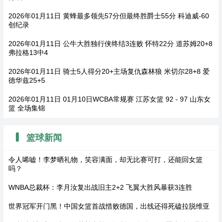
2026年01月11日 黄蜂最多领先57分但最终胜爵士55分 科迪威-60
创纪录
2026年01月11日 公牛大胜独行侠终结3连败 怀特22分 道苏姆20+8
弗拉格13中4
2026年01月11日 骑士5人得分20+主场复仇森林狼 米切尔28+8 爱
德华兹25+5
2026年01月11日 01月10日WCBA常规赛 江苏女篮 92 - 97 山东女
篮 全场集锦
篮球新闻
令人唏嘘！李梦晒礼物，笑容满面，却无比赛可打，还能回女篮
吗？
WNBA总裁杯：李月汝复出战旧主2+2 飞翼大胜风暴获3连胜
世界冠军开门黑！中国女篮首战惜败德国，出线还得死磕拉脱维亚