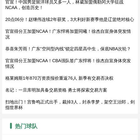
官宣！中国男篮留洋球员又多一人，林葳加盟俄勒冈大学征战
NCAA，创造历史！
20点06分！赵继伟连续2年获奖，3大利好新赛季他是辽篮绝对核心
官宣得分王加盟NCAA！广东悍将加盟同曦！徐杰自宣身体突发情
况
恭喜朱芳雨！广东“空间型内线”锁定四星高中生，保底NBA次轮？
官宣得分王加盟NCAA！CBA强队签广东悍将！徐杰自宣身体突发
情况
格莱姆斯1年870万资质报价重返76人 新季有交易否决权
名记：一旦库明加具备交易资格 勇士将探索交易方案
扫地出门！宫鲁鸣正式出手，裁掉3人，封杀李梦，架空王治郅，剑
指世界杯
热门球队