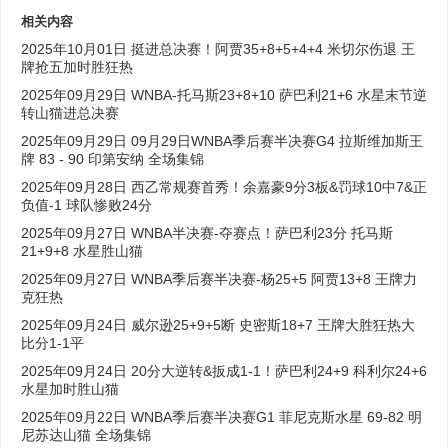
相关内容
2025年10月01日 挺进总决赛！阿贾35+8+5+4+4 米切尔伤退 王
牌抢五加时胜狂热
2025年09月29日 WNBA-托马斯23+8+10 萨巴利21+6 水星末节逆
转山猫进总决赛
2025年09月29日 09月29日WNBA季后赛半决赛G4 拉斯维加斯王
牌 83 - 90 印第安纳 全场集锦
2025年09月28日 西乙常规赛首秀！余嘉豪9分3板&罚球10中7&正
负值-1 球队惨败24分
2025年09月27日 WNBA半决赛-夺赛点！萨巴利23分 托马斯
21+9+8 水星胜山猫
2025年09月27日 WNBA季后赛半决赛-杨25+5 阿贾13+8 王牌力
克狂热
2025年09月24日 威尔逊25+9+5断 史密斯18+7 王牌大胜狂热大
比分1-1平
2025年09月24日 20分大逆转&扳成1-1！萨巴利24+9 科利尔24+6
水星加时胜山猫
2025年09月22日 WNBA季后赛半决赛G1 菲尼克斯水星 69-82 明
尼苏达山猫 全场集锦