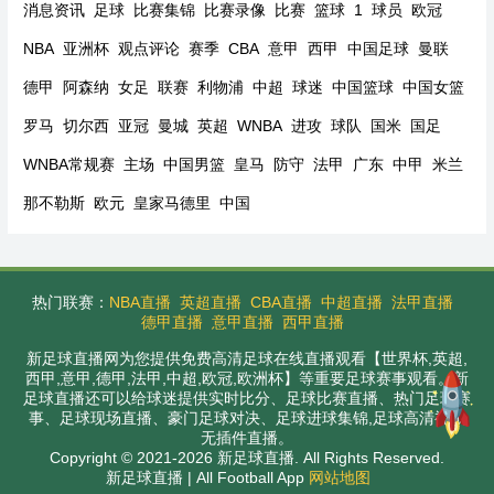
消息资讯
足球
比赛集锦
比赛录像
比赛
篮球
1
球员
欧冠
NBA
亚洲杯
观点评论
赛季
CBA
意甲
西甲
中国足球
曼联
德甲
阿森纳
女足
联赛
利物浦
中超
球迷
中国篮球
中国女篮
罗马
切尔西
亚冠
曼城
英超
WNBA
进攻
球队
国米
国足
WNBA常规赛
主场
中国男篮
皇马
防守
法甲
广东
中甲
米兰
那不勒斯
欧元
皇家马德里
中国
热门联赛：
NBA直播
英超直播
CBA直播
中超直播
法甲直播
德甲直播
意甲直播
西甲直播
新足球直播网为您提供免费高清足球在线直播观看【世界杯,英超,
西甲,意甲,德甲,法甲,中超,欧冠,欧洲杯】等重要足球赛事观看。新
足球直播还可以给球迷提供实时比分、足球比赛直播、热门足球赛
事、足球现场直播、豪门足球对决、足球进球集锦,足球高清视频
无插件直播。
Copyright © 2021-2026 新足球直播. All Rights Reserved.
新足球直播 | All Football App
网站地图