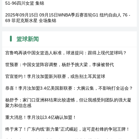
51-96四川女篮 集锦
2025年09月15日 09月15日WNBA季后赛首轮G1 纽约自由人 76 -
69 菲尼克斯水星 全场集锦
篮球新闻
宫鲁鸣再谈中国女篮选人标准，球迷提问：跟得上现代篮球吗？
世预赛：中国女篮阵容调整，杨舒予挑大梁，李缘被替代
官宣签约！李月汝加盟新兴联赛，或告别土耳其篮球
恭喜！李月汝加盟3.4亿美国新联赛：大腕云集，不影响打全运会？
杨舒予：家门口亚洲杯结果比较遗憾，但让我感受到团队的强大凝
聚力和信念感
重大消息！李月汝以3.4亿确认加盟！
终于来了！广东内线“新力量”正式崛起，这可是杜锋的争冠王牌！