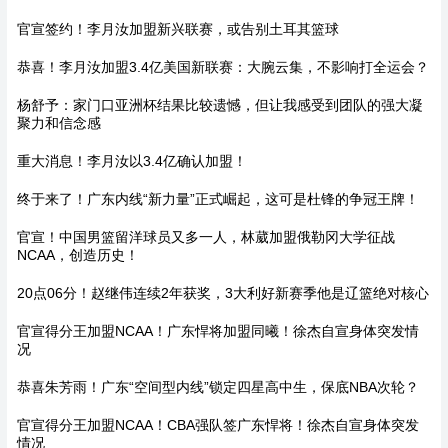
官宣签约！李月汝加盟新兴联赛，或告别土耳其篮球
恭喜！李月汝加盟3.4亿美国新联赛：大腕云集，不影响打全运会？
杨舒予：家门口亚洲杯结果比较遗憾，但让我感受到团队的强大凝
聚力和信念感
重大消息！李月汝以3.4亿确认加盟！
终于来了！广东内线“新力量”正式崛起，这可是杜锋的争冠王牌！
官宣！中国男篮留洋球员又多一人，林葳加盟俄勒冈大学征战
NCAA，创造历史！
20点06分！赵继伟连续2年获奖，3大利好新赛季他是辽篮绝对核心
官宣得分王加盟NCAA！广东悍将加盟同曦！徐杰自宣身体突发情
况
恭喜朱芳雨！广东“空间型内线”锁定四星高中生，保底NBA次轮？
官宣得分王加盟NCAA！CBA强队签广东悍将！徐杰自宣身体突发
情况