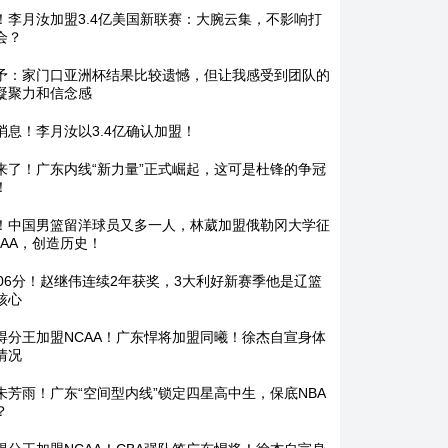
！李月汝加盟3.4亿美国新联赛：大腕云集，不影响打
会？
予：家门口亚洲杯结果比较遗憾，但让我感受到团队的
凝聚力和信念感
消息！李月汝以3.4亿确认加盟！
来了！广东内线“新力量”正式崛起，这可是杜锋的争冠
！
！中国男篮留洋球员又多一人，林葳加盟俄勒冈大学征
CAA，创造历史！
点06分！赵继伟连续2年获奖，3大利好新赛季他是辽篮
核心
得分王加盟NCAA！广东悍将加盟同曦！徐杰自宣身体
情况
朱芳雨！广东“空间型内线”锁定四星高中生，保底NBA
？