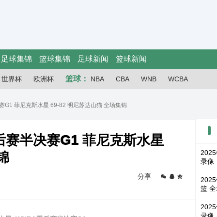
足球集锦
篮球集锦
足球新闻
篮球新闻
篮球：
世界杯
欧洲杯
NBA
CBA
WNB
WCBA
决赛G1 菲尼克斯水星 69-82 明尼苏达山猫 全场集锦
A季后赛半决赛G1 菲尼克斯水星
202
锦
录像
分享
202
篮 
202
录像