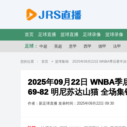
首页
足球直播
篮球直播
足球录像
篮球录像
足球：
中超
英超
意甲
西甲
德甲
法甲
您的位置 ：
首页
>
篮球集锦
2025年09月22日 WNBA季后赛半
2025年09月22日 WNB
69-82 明尼苏达山猫 全场集
作者：新足球直播
发表时间：2025年09月22日 09:30