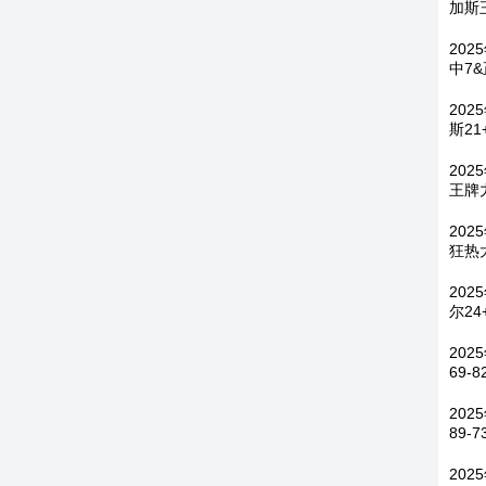
加斯王
202
中7&
202
斯21
202
王牌
202
狂热
202
尔2
202
69-
202
89-
202