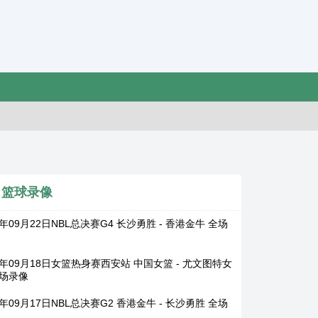
篮球录像
5年09月22日NBL总决赛G4 长沙勇胜 - 香港金牛 全场
5年09月18日女篮热身赛西安站 中国女篮 - 尤文图特女
全场录像
5年09月17日NBL总决赛G2 香港金牛 - 长沙勇胜 全场