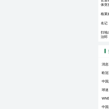
官宣
体突
格莱
名记
扫地
治郅
消息
欧冠
中国
球迷
WN
中国