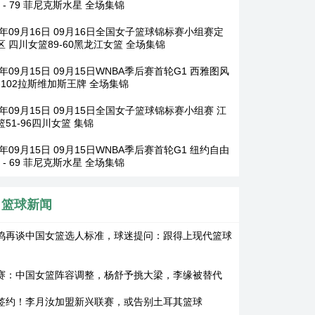
3 - 79 菲尼克斯水星 全场集锦
25年09月16日 09月16日全国女子篮球锦标赛小组赛定
区 四川女篮89-60黑龙江女篮 全场集锦
5年09月15日 09月15日WNBA季后赛首轮G1 西雅图风
7-102拉斯维加斯王牌 全场集锦
5年09月15日 09月15日全国女子篮球锦标赛小组赛 江
51-96四川女篮 集锦
5年09月15日 09月15日WNBA季后赛首轮G1 纽约自由
6 - 69 菲尼克斯水星 全场集锦
篮球新闻
鸣再谈中国女篮选人标准，球迷提问：跟得上现代篮球
赛：中国女篮阵容调整，杨舒予挑大梁，李缘被替代
签约！李月汝加盟新兴联赛，或告别土耳其篮球