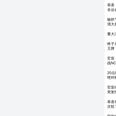
恭喜
全运
杨舒
强大
重大
终于
王牌
官宣
战N
20
绝对
官宣
突发
恭喜
次轮