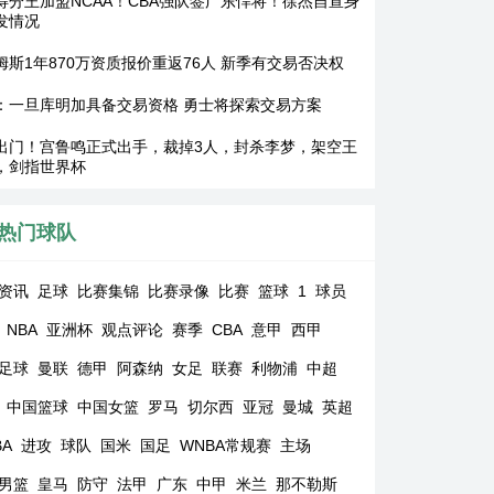
得分王加盟NCAA！CBA强队签广东悍将！徐杰自宣身
发情况
姆斯1年870万资质报价重返76人 新季有交易否决权
：一旦库明加具备交易资格 勇士将探索交易方案
出门！宫鲁鸣正式出手，裁掉3人，封杀李梦，架空王
，剑指世界杯
热门球队
资讯
足球
比赛集锦
比赛录像
比赛
篮球
1
球员
NBA
亚洲杯
观点评论
赛季
CBA
意甲
西甲
足球
曼联
德甲
阿森纳
女足
联赛
利物浦
中超
中国篮球
中国女篮
罗马
切尔西
亚冠
曼城
英超
BA
进攻
球队
国米
国足
WNBA常规赛
主场
男篮
皇马
防守
法甲
广东
中甲
米兰
那不勒斯