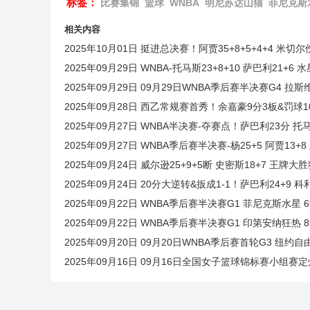
标签：
比赛集锦
篮球
WNBA
明尼苏达山猫
菲尼克斯
相关内容
2025年10月01日 挺进总决赛！阿贾35+8+5+4+4 米
2025年09月29日 WNBA-托马斯23+8+10 萨巴利21
2025年09月29日 09月29日WNBA季后赛半决赛G4 拉斯
2025年09月28日 西乙常规赛首秀！余嘉豪9分3板&罚球1
2025年09月27日 WNBA半决赛-夺赛点！萨巴利23分 托马
2025年09月27日 WNBA季后赛半决赛-杨25+5 阿贾13+
2025年09月24日 威尔逊25+9+5断 史密斯18+7 王牌大
2025年09月24日 20分大逆转&扳成1-1！萨巴利24+9 
2025年09月22日 WNBA季后赛半决赛G1 菲尼克斯水星 
2025年09月22日 WNBA季后赛半决赛G1 印第安纳狂热 
2025年09月20日 09月20日WNBA季后赛首轮G3 纽约自由
2025年09月16日 09月16日全国女子篮球锦标赛小组赛