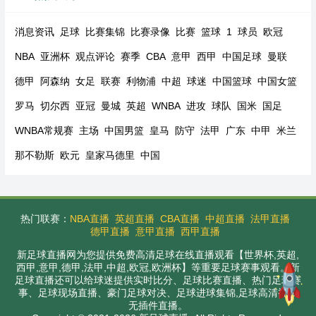
消息资讯
足球
比赛集锦
比赛录像
比赛
篮球
1
球员
欧冠
NBA
亚洲杯
观点评论
赛季
CBA
意甲
西甲
中国足球
曼联
德甲
阿森纳
女足
联赛
利物浦
中超
球迷
中国篮球
中国女篮
罗马
切尔西
亚冠
曼城
英超
WNBA
进攻
球队
国米
国足
WNBA常规赛
主场
中国男篮
皇马
防守
法甲
广东
中甲
米兰
那不勒斯
欧元
皇家马德里
中国
热门联赛：
NBA直播
英超直播
CBA直播
中超直播
法甲直播
德甲直播
意甲直播
西甲直播
新足球直播网为您提供免费高清足球在线直播观看【世界杯,英超,
西甲,意甲,德甲,法甲,中超,欧冠,欧洲杯】等重要足球赛事观看。新
足球直播还可以给球迷提供实时比分、足球比赛直播、热门足球赛
事、足球现场直播、豪门足球对决、足球进球集锦,足球高清视频
无插件直播。