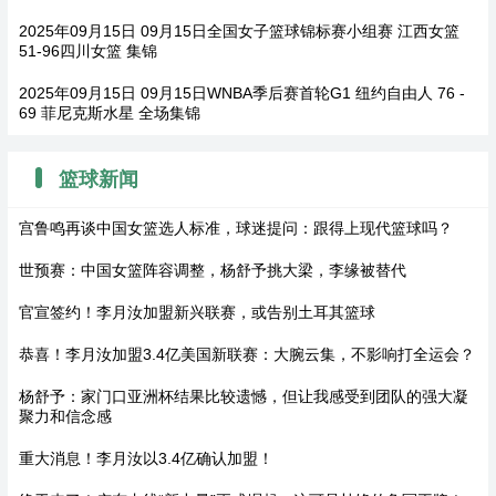
2025年09月15日 09月15日全国女子篮球锦标赛小组赛 江西女篮
51-96四川女篮 集锦
2025年09月15日 09月15日WNBA季后赛首轮G1 纽约自由人 76 -
69 菲尼克斯水星 全场集锦
篮球新闻
宫鲁鸣再谈中国女篮选人标准，球迷提问：跟得上现代篮球吗？
世预赛：中国女篮阵容调整，杨舒予挑大梁，李缘被替代
官宣签约！李月汝加盟新兴联赛，或告别土耳其篮球
恭喜！李月汝加盟3.4亿美国新联赛：大腕云集，不影响打全运会？
杨舒予：家门口亚洲杯结果比较遗憾，但让我感受到团队的强大凝
聚力和信念感
重大消息！李月汝以3.4亿确认加盟！