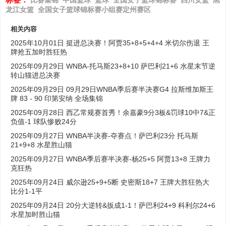
龙江女篮
全国女子篮球锦标赛小组赛定州赛区
相关内容
2025年10月01日 挺进总决赛！阿贾35+8+5+4+4 米切尔伤退 王
牌抢五加时胜狂热
2025年09月29日 WNBA-托马斯23+8+10 萨巴利21+6 水星末节逆
转山猫进总决赛
2025年09月29日 09月29日WNBA季后赛半决赛G4 拉斯维加斯王
牌 83 - 90 印第安纳 全场集锦
2025年09月28日 西乙常规赛首秀！余嘉豪9分3板&罚球10中7&正
负值-1 球队惨败24分
2025年09月27日 WNBA半决赛-夺赛点！萨巴利23分 托马斯
21+9+8 水星胜山猫
2025年09月27日 WNBA季后赛半决赛-杨25+5 阿贾13+8 王牌力
克狂热
2025年09月24日 威尔逊25+9+5断 史密斯18+7 王牌大胜狂热大
比分1-1平
2025年09月24日 20分大逆转&扳成1-1！萨巴利24+9 科利尔24+6
水星加时胜山猫