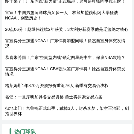
终于来了！广东内线“新力量”正式崛起，这可是杜锋的争冠王牌！
官宣！中国男篮留洋球员又多一人，林葳加盟俄勒冈大学征战
NCAA，创造历史！
20点06分！赵继伟连续2年获奖，3大利好新赛季他是辽篮绝对核心
官宣得分王加盟NCAA！广东悍将加盟同曦！徐杰自宣身体突发情
况
恭喜朱芳雨！广东“空间型内线”锁定四星高中生，保底NBA次轮？
官宣得分王加盟NCAA！CBA强队签广东悍将！徐杰自宣身体突发
情况
格莱姆斯1年870万资质报价重返76人 新季有交易否决权
名记：一旦库明加具备交易资格 勇士将探索交易方案
扫地出门！宫鲁鸣正式出手，裁掉3人，封杀李梦，架空王治郅，剑
指世界杯
热门球队