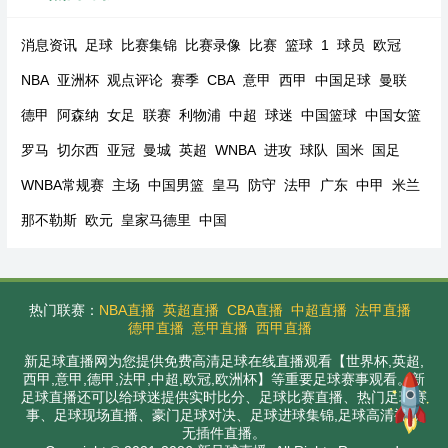
消息资讯
足球
比赛集锦
比赛录像
比赛
篮球
1
球员
欧冠
NBA
亚洲杯
观点评论
赛季
CBA
意甲
西甲
中国足球
曼联
德甲
阿森纳
女足
联赛
利物浦
中超
球迷
中国篮球
中国女篮
罗马
切尔西
亚冠
曼城
英超
WNBA
进攻
球队
国米
国足
WNBA常规赛
主场
中国男篮
皇马
防守
法甲
广东
中甲
米兰
那不勒斯
欧元
皇家马德里
中国
热门联赛：
NBA直播
英超直播
CBA直播
中超直播
法甲直播
德甲直播
意甲直播
西甲直播
新足球直播网为您提供免费高清足球在线直播观看【世界杯,英超,
西甲,意甲,德甲,法甲,中超,欧冠,欧洲杯】等重要足球赛事观看。新
足球直播还可以给球迷提供实时比分、足球比赛直播、热门足球赛
事、足球现场直播、豪门足球对决、足球进球集锦,足球高清视频
无插件直播。