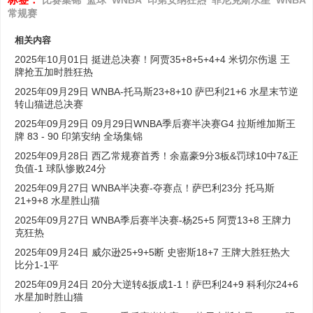
常规赛
相关内容
2025年10月01日 挺进总决赛！阿贾35+8+5+4+4 米切尔伤退 王
牌抢五加时胜狂热
2025年09月29日 WNBA-托马斯23+8+10 萨巴利21+6 水星末节逆
转山猫进总决赛
2025年09月29日 09月29日WNBA季后赛半决赛G4 拉斯维加斯王
牌 83 - 90 印第安纳 全场集锦
2025年09月28日 西乙常规赛首秀！余嘉豪9分3板&罚球10中7&正
负值-1 球队惨败24分
2025年09月27日 WNBA半决赛-夺赛点！萨巴利23分 托马斯
21+9+8 水星胜山猫
2025年09月27日 WNBA季后赛半决赛-杨25+5 阿贾13+8 王牌力
克狂热
2025年09月24日 威尔逊25+9+5断 史密斯18+7 王牌大胜狂热大
比分1-1平
2025年09月24日 20分大逆转&扳成1-1！萨巴利24+9 科利尔24+6
水星加时胜山猫