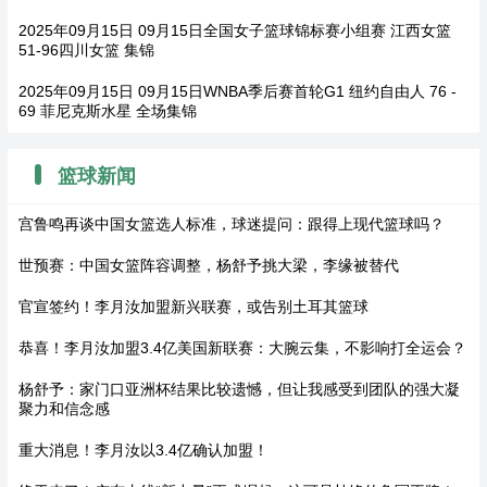
2025年09月15日 09月15日全国女子篮球锦标赛小组赛 江西女篮
51-96四川女篮 集锦
2025年09月15日 09月15日WNBA季后赛首轮G1 纽约自由人 76 -
69 菲尼克斯水星 全场集锦
篮球新闻
宫鲁鸣再谈中国女篮选人标准，球迷提问：跟得上现代篮球吗？
世预赛：中国女篮阵容调整，杨舒予挑大梁，李缘被替代
官宣签约！李月汝加盟新兴联赛，或告别土耳其篮球
恭喜！李月汝加盟3.4亿美国新联赛：大腕云集，不影响打全运会？
杨舒予：家门口亚洲杯结果比较遗憾，但让我感受到团队的强大凝
聚力和信念感
重大消息！李月汝以3.4亿确认加盟！