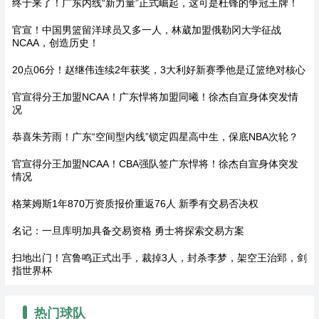
终于来了！广东内线“新力量”正式崛起，这可是杜锋的争冠王牌！
官宣！中国男篮留洋球员又多一人，林葳加盟俄勒冈大学征战
NCAA，创造历史！
20点06分！赵继伟连续2年获奖，3大利好新赛季他是辽篮绝对核心
官宣得分王加盟NCAA！广东悍将加盟同曦！徐杰自宣身体突发情
况
恭喜朱芳雨！广东“空间型内线”锁定四星高中生，保底NBA次轮？
官宣得分王加盟NCAA！CBA强队签广东悍将！徐杰自宣身体突发
情况
格莱姆斯1年870万资质报价重返76人 新季有交易否决权
名记：一旦库明加具备交易资格 勇士将探索交易方案
扫地出门！宫鲁鸣正式出手，裁掉3人，封杀李梦，架空王治郅，剑
指世界杯
热门球队