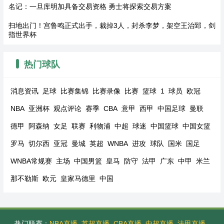
名记：一旦库明加具备交易资格 勇士将探索交易方案
扫地出门！宫鲁鸣正式出手，裁掉3人，封杀李梦，架空王治郅，剑
指世界杯
热门球队
消息资讯
足球
比赛集锦
比赛录像
比赛
篮球
1
球员
欧冠
NBA
亚洲杯
观点评论
赛季
CBA
意甲
西甲
中国足球
曼联
德甲
阿森纳
女足
联赛
利物浦
中超
球迷
中国篮球
中国女篮
罗马
切尔西
亚冠
曼城
英超
WNBA
进攻
球队
国米
国足
WNBA常规赛
主场
中国男篮
皇马
防守
法甲
广东
中甲
米兰
那不勒斯
欧元
皇家马德里
中国
热门联赛：
NBA直播
英超直播
CBA直播
中超直播
法甲直播