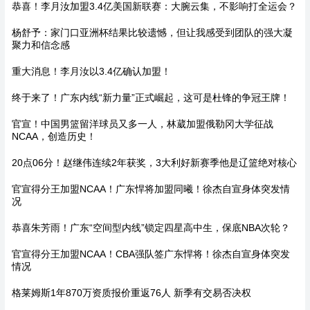
恭喜！李月汝加盟3.4亿美国新联赛：大腕云集，不影响打全运会？
杨舒予：家门口亚洲杯结果比较遗憾，但让我感受到团队的强大凝
聚力和信念感
重大消息！李月汝以3.4亿确认加盟！
终于来了！广东内线“新力量”正式崛起，这可是杜锋的争冠王牌！
官宣！中国男篮留洋球员又多一人，林葳加盟俄勒冈大学征战
NCAA，创造历史！
20点06分！赵继伟连续2年获奖，3大利好新赛季他是辽篮绝对核心
官宣得分王加盟NCAA！广东悍将加盟同曦！徐杰自宣身体突发情
况
恭喜朱芳雨！广东“空间型内线”锁定四星高中生，保底NBA次轮？
官宣得分王加盟NCAA！CBA强队签广东悍将！徐杰自宣身体突发
情况
格莱姆斯1年870万资质报价重返76人 新季有交易否决权