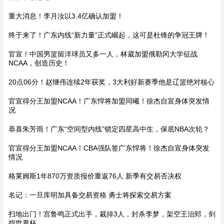
重大消息！李月汝以3.4亿确认加盟！
终于来了！广东内线“新力量”正式崛起，这可是杜锋的争冠王牌！
官宣！中国男篮留洋球员又多一人，林葳加盟俄勒冈大学征战
NCAA，创造历史！
20点06分！赵继伟连续2年获奖，3大利好新赛季他是辽篮绝对核心
官宣得分王加盟NCAA！广东悍将加盟同曦！徐杰自宣身体突发情
况
恭喜朱芳雨！广东“空间型内线”锁定四星高中生，保底NBA次轮？
官宣得分王加盟NCAA！CBA强队签广东悍将！徐杰自宣身体突发
情况
格莱姆斯1年870万资质报价重返76人 新季有交易否决权
名记：一旦库明加具备交易资格 勇士将探索交易方案
扫地出门！宫鲁鸣正式出手，裁掉3人，封杀李梦，架空王治郅，剑
指世界杯