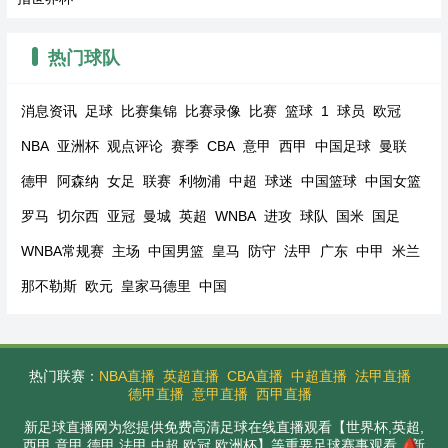
热门球队
消息资讯
足球
比赛集锦
比赛录像
比赛
篮球
1
球员
欧冠
NBA
亚洲杯
观点评论
赛季
CBA
意甲
西甲
中国足球
曼联
德甲
阿森纳
女足
联赛
利物浦
中超
球迷
中国篮球
中国女篮
罗马
切尔西
亚冠
曼城
英超
WNBA
进攻
球队
国米
国足
WNBA常规赛
主场
中国男篮
皇马
防守
法甲
广东
中甲
米兰
那不勒斯
欧元
皇家马德里
中国
热门联赛：
NBA直播
英超直播
CBA直播
中超直播
法甲直播
德甲直播
意甲直播
西甲直播
新足球直播网为您提供免费高清足球在线直播观看【世界杯,英超,
西甲,意甲,德甲,法甲,中超,欧冠,欧洲杯】等重要足球赛事观看。新