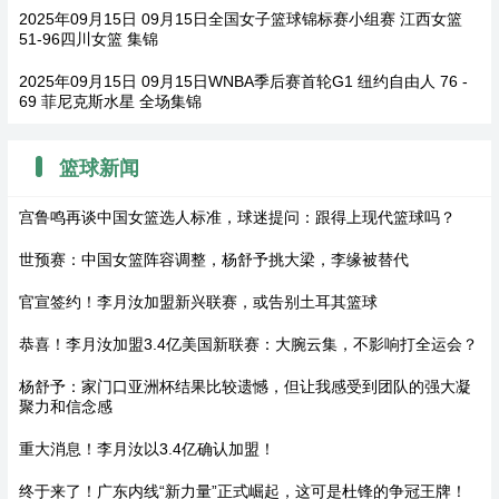
2025年09月15日 09月15日全国女子篮球锦标赛小组赛 江西女篮
51-96四川女篮 集锦
2025年09月15日 09月15日WNBA季后赛首轮G1 纽约自由人 76 -
69 菲尼克斯水星 全场集锦
篮球新闻
宫鲁鸣再谈中国女篮选人标准，球迷提问：跟得上现代篮球吗？
世预赛：中国女篮阵容调整，杨舒予挑大梁，李缘被替代
官宣签约！李月汝加盟新兴联赛，或告别土耳其篮球
恭喜！李月汝加盟3.4亿美国新联赛：大腕云集，不影响打全运会？
杨舒予：家门口亚洲杯结果比较遗憾，但让我感受到团队的强大凝
聚力和信念感
重大消息！李月汝以3.4亿确认加盟！
终于来了！广东内线“新力量”正式崛起，这可是杜锋的争冠王牌！