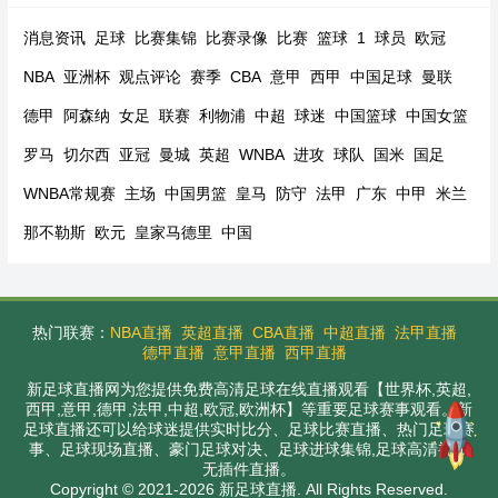
消息资讯
足球
比赛集锦
比赛录像
比赛
篮球
1
球员
欧冠
NBA
亚洲杯
观点评论
赛季
CBA
意甲
西甲
中国足球
曼联
德甲
阿森纳
女足
联赛
利物浦
中超
球迷
中国篮球
中国女篮
罗马
切尔西
亚冠
曼城
英超
WNBA
进攻
球队
国米
国足
WNBA常规赛
主场
中国男篮
皇马
防守
法甲
广东
中甲
米兰
那不勒斯
欧元
皇家马德里
中国
热门联赛：
NBA直播
英超直播
CBA直播
中超直播
法甲直播
德甲直播
意甲直播
西甲直播
新足球直播网为您提供免费高清足球在线直播观看【世界杯,英超,
西甲,意甲,德甲,法甲,中超,欧冠,欧洲杯】等重要足球赛事观看。新
足球直播还可以给球迷提供实时比分、足球比赛直播、热门足球赛
事、足球现场直播、豪门足球对决、足球进球集锦,足球高清视频
无插件直播。
Copyright © 2021-2026 新足球直播. All Rights Reserved.