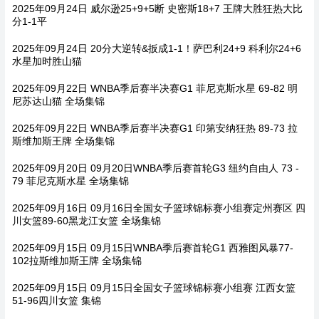
2025年09月24日 威尔逊25+9+5断 史密斯18+7 王牌大胜狂热大比
分1-1平
2025年09月24日 20分大逆转&扳成1-1！萨巴利24+9 科利尔24+6
水星加时胜山猫
2025年09月22日 WNBA季后赛半决赛G1 菲尼克斯水星 69-82 明
尼苏达山猫 全场集锦
2025年09月22日 WNBA季后赛半决赛G1 印第安纳狂热 89-73 拉
斯维加斯王牌 全场集锦
2025年09月20日 09月20日WNBA季后赛首轮G3 纽约自由人 73 -
79 菲尼克斯水星 全场集锦
2025年09月16日 09月16日全国女子篮球锦标赛小组赛定州赛区 四
川女篮89-60黑龙江女篮 全场集锦
2025年09月15日 09月15日WNBA季后赛首轮G1 西雅图风暴77-
102拉斯维加斯王牌 全场集锦
2025年09月15日 09月15日全国女子篮球锦标赛小组赛 江西女篮
51-96四川女篮 集锦