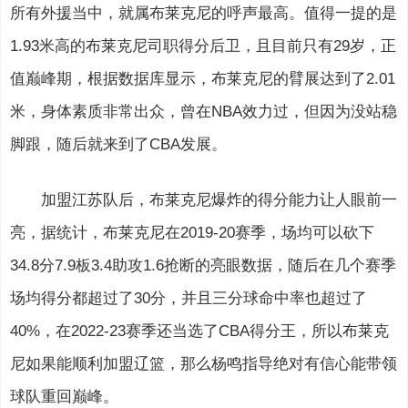
所有外援当中，就属布莱克尼的呼声最高。值得一提的是
1.93米高的布莱克尼司职得分后卫，且目前只有29岁，正
值巅峰期，根据数据库显示，布莱克尼的臂展达到了2.01
米，身体素质非常出众，曾在NBA效力过，但因为没站稳
脚跟，随后就来到了CBA发展。
加盟江苏队后，布莱克尼爆炸的得分能力让人眼前一
亮，据统计，布莱克尼在2019-20赛季，场均可以砍下
34.8分7.9板3.4助攻1.6抢断的亮眼数据，随后在几个赛季
场均得分都超过了30分，并且三分球命中率也超过了
40%，在2022-23赛季还当选了CBA得分王，所以布莱克
尼如果能顺利加盟辽篮，那么杨鸣指导绝对有信心能带领
球队重回巅峰。