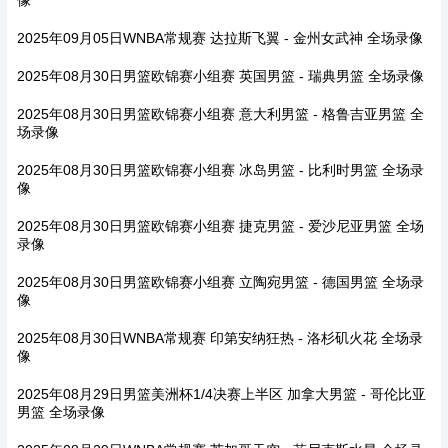
像
2025年09月05日WNBA常规赛 达拉斯飞翼 - 金州女武神 全场录像
2025年08月30日男篮欧锦赛小组赛 英国男篮 - 瑞典男篮 全场录像
2025年08月30日男篮欧锦赛小组赛 意大利男篮 - 格鲁吉亚男篮 全
场录像
2025年08月30日男篮欧锦赛小组赛 冰岛男篮 - 比利时男篮 全场录
像
2025年08月30日男篮欧锦赛小组赛 捷克男篮 - 爱沙尼亚男篮 全场
录像
2025年08月30日男篮欧锦赛小组赛 立陶宛男篮 - 德国男篮 全场录
像
2025年08月30日WNBA常规赛 印第安纳狂热 - 洛杉矶火花 全场录
像
2025年08月29日男篮美洲杯1/4决赛上半区 加拿大男篮 - 哥伦比亚
男篮 全场录像