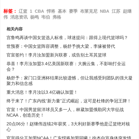
标签：
辽篮
1
CBA
悍将
基本
赛季
布莱克尼
NBA
江苏
赵继
伟
消息资讯
杨鸣
韦伯
弗格
相关内容
宫鲁鸣再谈中国女篮选人标准，球迷提问：跟得上现代篮球吗？
世预赛：中国女篮阵容调整，杨舒予挑大梁，李缘被替代
官宣签约！李月汝加盟新兴联赛，或告别土耳其篮球
恭喜！李月汝加盟3.4亿美国新联赛：大腕云集，不影响打全运
会？
杨舒予：家门口亚洲杯结果比较遗憾，但让我感受到团队的强大凝
聚力和信念感
重大消息！李月汝以3.4亿确认加盟！
终于来了！广东内线“新力量”正式崛起，这可是杜锋的争冠王牌！
官宣！中国男篮留洋球员又多一人，林葳加盟俄勒冈大学征战
NCAA，创造历史！
20点06分！赵继伟连续2年获奖，3大利好新赛季他是辽篮绝对核
心
官宣得分王加盟NCAA！广东悍将加盟同曦！徐杰自宣身体突发情