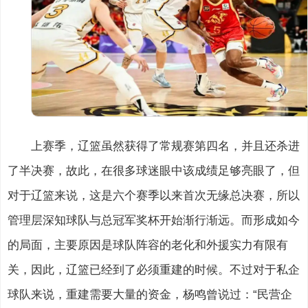
上赛季，辽篮虽然获得了常规赛第四名，并且还杀进
了半决赛，故此，在很多球迷眼中该成绩足够亮眼了，但
对于辽篮来说，这是六个赛季以来首次无缘总决赛，所以
管理层深知球队与总冠军奖杯开始渐行渐远。而形成如今
的局面，主要原因是球队阵容的老化和外援实力有限有
关，因此，辽篮已经到了必须重建的时候。不过对于私企
球队来说，重建需要大量的资金，杨鸣曾说过：“民营企