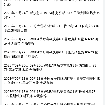
狂热
2025年09月24日 威尔逊25+9+5断 史密斯18+7 王牌大胜狂热大比
分1-1平
2025年09月24日 20分大逆转&扳成1-1！萨巴利24+9 科利尔24+6
水星加时胜山猫
2025年09月22日 WNBA季后赛半决赛G1 菲尼克斯水星 69-82 明
尼苏达山猫 全场集锦
2025年09月22日 WNBA季后赛半决赛G1 印第安纳狂热 89-73 拉
斯维加斯王牌 全场集锦
2025年09月20日 09月20日WNBA季后赛首轮G3 纽约自由人 73 -
79 菲尼克斯水星 全场集锦
2025年09月16日 09月16日全国女子篮球锦标赛小组赛定州赛区 四
川女篮89-60黑龙江女篮 全场集锦
2025年09月15日 09月15日WNBA季后赛首轮G1 西雅图风暴77-
102拉斯维加斯王牌 全场集锦
2025年09月15日 09月15日全国女子篮球锦标赛小组赛 江西女篮