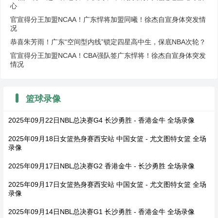
心
官宣得分王加盟NCAA！广东悍将加盟同曦！徐杰自宣身体突发情
况
恭喜朱芳雨！广东“空间型内线”锁定四星高中生，保底NBA次轮？
官宣得分王加盟NCAA！CBA强队签广东悍将！徐杰自宣身体突发
情况
篮球录像
2025年09月22日NBL总决赛G4 长沙勇胜 - 香港金牛 全场录像
2025年09月18日女篮热身赛西安站 中国女篮 - 尤文图特女篮 全场
录像
2025年09月17日NBL总决赛G2 香港金牛 - 长沙勇胜 全场录像
2025年09月17日女篮热身赛西安站 中国女篮 - 尤文图特女篮 全场
录像
2025年09月14日NBL总决赛G1 长沙勇胜 - 香港金牛 全场录像