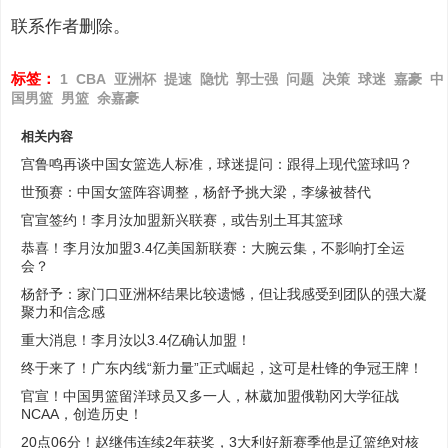
联系作者删除。
标签：
1
CBA
亚洲杯
提速
隐忧
郭士强
问题
决策
球迷
嘉豪
中
国男篮
男篮
余嘉豪
相关内容
宫鲁鸣再谈中国女篮选人标准，球迷提问：跟得上现代篮球吗？
世预赛：中国女篮阵容调整，杨舒予挑大梁，李缘被替代
官宣签约！李月汝加盟新兴联赛，或告别土耳其篮球
恭喜！李月汝加盟3.4亿美国新联赛：大腕云集，不影响打全运
会？
杨舒予：家门口亚洲杯结果比较遗憾，但让我感受到团队的强大凝
聚力和信念感
重大消息！李月汝以3.4亿确认加盟！
终于来了！广东内线“新力量”正式崛起，这可是杜锋的争冠王牌！
官宣！中国男篮留洋球员又多一人，林葳加盟俄勒冈大学征战
NCAA，创造历史！
20点06分！赵继伟连续2年获奖，3大利好新赛季他是辽篮绝对核