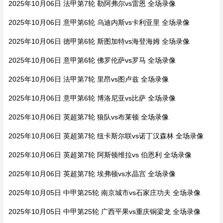
2025年10月06日 法甲第7轮 勒阿弗尔vs雷恩 全场录像
2025年10月06日 意甲第6轮 乌迪内斯vs卡利亚里 全场录像
2025年10月06日 德甲第6轮 斯图加特vs海登海姆 全场录像
2025年10月06日 意甲第6轮 佛罗伦萨vs罗马 全场录像
2025年10月06日 法甲第7轮 里昂vs图卢兹 全场录像
2025年10月06日 意甲第6轮 博洛尼亚vs比萨 全场录像
2025年10月06日 英超第7轮 狼队vs布莱顿 全场录像
2025年10月06日 英超第7轮 纽卡斯尔联vs诺丁汉森林 全场录像
2025年10月06日 英超第7轮 阿斯顿维拉vs 伯恩利 全场录像
2025年10月06日 英超第7轮 埃弗顿vs水晶宫 全场录像
2025年10月05日 中甲第25轮 南京城市vs石家庄功夫 全场录像
2025年10月05日 中甲第25轮 广西平果vs重庆铜梁龙 全场录像