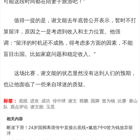
可能这段时间都在陪妻子旅游吧！”
值得一提的是，谢文能去年底曾公开表示，暂时不打
算留洋，原因之一是考虑到收入和主力位置。他强
调：“留洋的时机还不成熟，得考虑多方面的因素，不能
盲目出国。比如家庭问题和稳定收入。”
这场比赛，谢文能的状态显然没有达到人们的预期，
也让他面临了一些来自球迷的质疑。
标签：
底线
进攻
成功
传中球
谢文
韩鹏
国脚
曾为钱
比赛
泰山
队
观点评论
谢文能
玉昆
相关内容
断崖下滑！24岁国脚离谱传中直接出底线+尴尬7中0曾为钱放弃留
洋