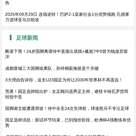
热
2025年09月29日 连场逆转！巴萨2-1皇家社会1分优势领跑 孔德莱
万进球亚马尔助攻
足球新闻
断崖下滑！24岁国脚离谱传中直接出底线+尴尬7中0曾为钱放弃留
洋
成都蓉城三大国脚或离队，孙祥桐薪挽留是个关键
3大理由告诉你，这支U23国足为何让2030年世界杯不再遥远！
荒唐！国足选帅组出炉：女足顾问选男足主帅，难怪卡纳瓦罗愤而
转投中亚
国脚谢文能遭遇滑坡！传中全丢24次失球权，球迷怒斥不专注足球
国足选帅消息：面试环节结束，已到报价阶段，欧洲杯4强教练有优
势