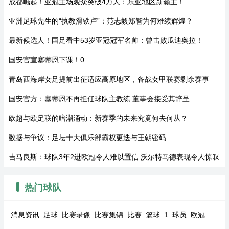
成都崛起！亚冠主场观众突破4万人：东亚地区新霸主！
亚洲足球先生的“执教滑铁卢”：范志毅郑智为何难续辉煌？
最新候选人！国足看中53岁亚冠冠军名帅：曾击败瓜迪奥拉！
国安官宣塞蒂恩下课！0
青岛西海岸女足提前出征适应高原地区，备战女甲联赛剩余赛事
国安官方：塞蒂恩不再担任球队主教练 董事会接受其辞呈
欧超与欧足联的暗潮涌动：新赛季的未来究竟何去何从？
数据与争议：足坛十大俱乐部霸权更迭与王朝密码
吉马良斯：球队3年2进欧冠令人难以置信 沃尔特马德表现令人惊叹
热门球队
消息资讯
足球
比赛录像
比赛集锦
比赛
篮球
1
球员
欧冠