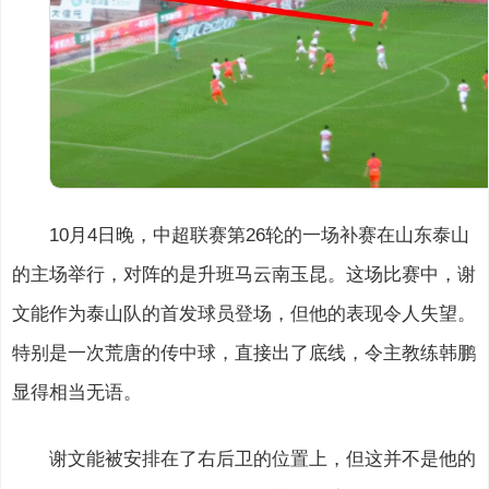
10月4日晚，中超联赛第26轮的一场补赛在山东泰山
的主场举行，对阵的是升班马云南玉昆。这场比赛中，谢
文能作为泰山队的首发球员登场，但他的表现令人失望。
特别是一次荒唐的传中球，直接出了底线，令主教练韩鹏
显得相当无语。
谢文能被安排在了右后卫的位置上，但这并不是他的