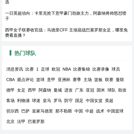
选
一日英超动向：卡里克抢下意甲豪门劲旅主力，阿森纳将帅怒怼喷
子
西甲女子联赛收官战：马德里CFF 主场迎战巴塞罗那女足，哪里免
费看直播？
热门球队
消息资讯
比赛
1
足球
欧冠
NBA
比赛集锦
比赛录像
球员
CBA
观点评论
篮球
意甲
亚洲杯
赛季
主场
篮板
联赛
曼联
德甲
女足
西甲
阿森纳
曼城
进攻
广东
亚冠
国米
球队
助攻
客场
利物浦
球迷
皇马
罗马
防守
国足
中国女篮
英超
切尔西
巴萨
皇家马德里
那不勒斯
中国
中超
战术
中国篮球
北京
法甲
巴塞罗那