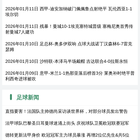
2026年01月11日 西甲-迪安加纳破门佩佩鲁点射绝平 瓦伦西亚1-1
埃尔切
2026年01月11日 残暴！曼城10-1埃克塞特城晋级 塞梅尼奥首秀传
射曼城7人建功
2026年01月10日 足总杯-奥多伊双响 点球大战诺丁汉森林6-7雷克
瑟姆
2026年01月10日 沙特联-本泽马半场戴帽 吉达联合4-0拉斯永恒
2026年01月09日 意甲-米兰1-1热那亚落后榜首3分 莱奥补时绝平普
利西奇进球被吹
足球新闻
直指要害！法国队主帅德尚采访谈世界杯，对部分球员发出警告
法甲球队巴黎圣日耳曼球迷涌上街头 庆祝球队卫冕欧冠联赛冠军
德转更新法甲身价 欧冠冠军主力球员暴涨 再增2位亿先生&共5位