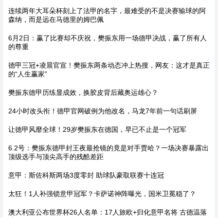
连续两年大耳朵杯刻上了法甲的名字，最难受的不是决赛输球的阿
森纳，而是远在马德里的姆巴佩
6月2日：赢了比赛却不庆祝，樊振东用一场德甲决战，赢了所有人
的尊重
德甲三冠+凌晨官宣！樊振东两条动态冲上热搜，网友：这才是真正
的“人生赢家”
樊振东德甲历练显成效，换胶皮背后藏奥运雄心？
24小时改头衔！德甲官网破例为他改名，马龙7年前一句话刷屏
让德甲风靡全球！29岁樊振东在德国，早已不止是一个冠军
6.2号：樊振东德甲封王夜最抢镜的竟是对手贾哈？一场决赛暴露出
顶级选手与顶尖高手的残酷差距
意甲：斯佐科斯两场3度零封 助球队豪取联赛十连冠
太狂！1人补强锁意甲冠军？卡萨诺神阵曝光，国米卫冕稳了？
澳大利亚公布世界杯26人名单：17人旅欧+归化意甲名将 古德温落