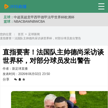
足球：
中超
英超
意甲
西甲
德甲
法甲
世界杯
欧洲杯
篮球：
NBA
CBA
WNB
WCBA
您的位置 ：
首页
>
足球新闻
直指要害！法国队主帅德尚采访谈世界杯，对部分球员发出警告
直指要害！法国队主帅德尚采访谈
世界杯，对部分球员发出警告
作者：新足球直播
发表时间：2026年06月02日 23:50
分享