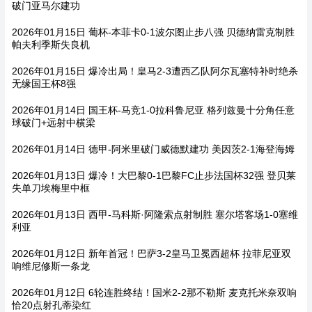
破门亚马尔建功
2026年01月15日 葡杯-本菲卡0-1波尔图止步八强 贝德纳雷克制胜
帕夫利季斯失良机
2026年01月15日 爆冷出局！皇马2-3遭西乙队阿尔瓦塞特补时绝杀
无缘国王杯8强
2026年01月14日 国王杯-马竞1-0拉科鲁尼亚 格列兹曼十分角任意
球破门+远射中横梁
2026年01月14日 德甲-阿米里破门威德默建功 美因茨2-1海登海姆
2026年01月13日 爆冷！大巴黎0-1巴黎FC止步法国杯32强 登贝莱
失单刀埃梅里中框
2026年01月13日 西甲-马科斯·阿隆索点射制胜 塞尔塔客场1-0塞维
利亚
2026年01月12日 新年首冠！巴萨3-2皇马卫冕西超杯 拉菲尼亚双
响维尼修斯一条龙
2026年01月12日 6轮连胜终结！国米2-2那不勒斯 麦克托米奈双响
恰20点射孔蒂染红