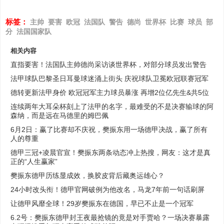
标签：
主帅
要害
欧冠
法国队
警告
德尚
世界杯
比赛
球员
部
分
法国国家队
相关内容
直指要害！法国队主帅德尚采访谈世界杯，对部分球员发出警告
法甲球队巴黎圣日耳曼球迷涌上街头 庆祝球队卫冕欧冠联赛冠军
德转更新法甲身价 欧冠冠军主力球员暴涨 再增2位亿先生&共5位
连续两年大耳朵杯刻上了法甲的名字，最难受的不是决赛输球的阿
森纳，而是远在马德里的姆巴佩
6月2日：赢了比赛却不庆祝，樊振东用一场德甲决战，赢了所有
人的尊重
德甲三冠+凌晨官宣！樊振东两条动态冲上热搜，网友：这才是真
正的“人生赢家”
樊振东德甲历练显成效，换胶皮背后藏奥运雄心？
24小时改头衔！德甲官网破例为他改名，马龙7年前一句话刷屏
让德甲风靡全球！29岁樊振东在德国，早已不止是一个冠军
6.2号：樊振东德甲封王夜最抢镜的竟是对手贾哈？一场决赛暴露