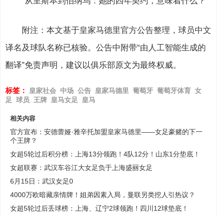
“从里斯本到伯纳乌：她的四年契约，意味着什么？”
附注：本文基于皇家马德里官方公告整理，球员中文
译名及球队名称已核验。公告中附带“由人工智能生成的
翻译”免责声明，建议以俱乐部原文为最终权威。
标签：
皇家社会
中场
公告
皇家马德里
葡萄牙
葡萄牙体育
女
足
球员
王牌
皇马女足
皇马
相关内容
官方宣布：安德蕾娅·雅辛托加盟皇家马德里——女足豪赌的下一
个王牌？
女超5轮过后积分榜：上海13分领跑！4队12分！山东1分垫底！
女超联赛：武汉车谷江大女足负于上海盛丽女足
6月15日：武汉女足0
4000万欧暗藏亲情牌！姐弟因素入局，曼联另类挖人引热议？
女超5轮过后丢球榜：上海、辽宁2球领跑！四川12球垫底！