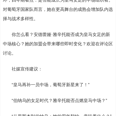
环；四年期看点：是否能成长为皇马女足的中场组织者。
对葡萄牙国家队而言，她在更高舞台的成熟会增加队内选
择与战术多样性。
你怎么看？安德蕾娅·雅辛托能否成为皇马女足的新
中场核心？她的加盟会带来哪些即时变化？欢迎在评论区
讨论。
社媒宣传建议：
“皇马再补一员中场，葡萄牙新星来了！”
“伯纳乌的女足时代？雅辛托能否点燃皇马中场？”