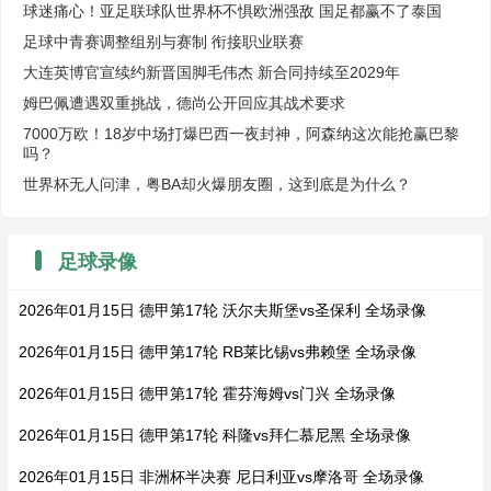
球迷痛心！亚足联球队世界杯不惧欧洲强敌 国足都赢不了泰国
足球中青赛调整组别与赛制 衔接职业联赛
大连英博官宣续约新晋国脚毛伟杰 新合同持续至2029年
姆巴佩遭遇双重挑战，德尚公开回应其战术要求
7000万欧！18岁中场打爆巴西一夜封神，阿森纳这次能抢赢巴黎
吗？
世界杯无人问津，粤BA却火爆朋友圈，这到底是为什么？
足球录像
2026年01月15日 德甲第17轮 沃尔夫斯堡vs圣保利 全场录像
2026年01月15日 德甲第17轮 RB莱比锡vs弗赖堡 全场录像
2026年01月15日 德甲第17轮 霍芬海姆vs门兴 全场录像
2026年01月15日 德甲第17轮 科隆vs拜仁慕尼黑 全场录像
2026年01月15日 非洲杯半决赛 尼日利亚vs摩洛哥 全场录像