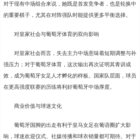
对于现有中场组合来说，她既是首发竞争者，也是轮换中
的重要棋子，尤其在对阵强队时能提供更多平衡选择。
对皇家社会与葡萄牙体育的双向影响
对皇家社会而言，失去主力中场意味着短期调整与补
强压力；对于葡萄牙体育，这次输出再次证明其青训成
效，成为葡萄牙女足人才孵化的样板。国家队层面，球员
在更高强度联赛的历练将利好葡萄牙中场厚度。
商业价值与球迷文化
葡萄牙国脚的出走有利于皇马女足在葡语圈扩大影
响，球迷欢迎仪式、社媒传播和球衣销量都可期待。对于