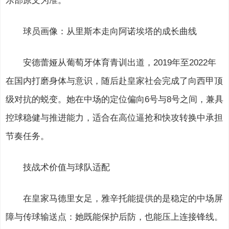
乐部原文为准。
球员画像：从里斯本走向阿诺埃塔的成长曲线
安德蕾娅从葡萄牙体育青训出道，2019年至2022年
在国内打磨身体与意识，随后赴皇家社会完成了向西甲顶
级对抗的蜕变。她在中场的定位偏向6号与8号之间，兼具
控球稳健与推进能力，适合在高位逼抢和快攻转换中承担
节奏任务。
技战术价值与球队适配
在皇家马德里女足，雅辛托能提供的是稳定的中场屏
障与传球输送点：她既能保护后防，也能压上连接锋线。