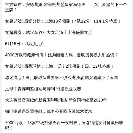
官方宣布：安德蕾娅·雅辛托加盟皇家马德里——女足豪赌的下一个
王牌？
女超5轮过后积分榜：上海13分领跑！4队12分！山东1分垫底！
女超联赛：武汉车谷江大女足负于上海盛丽女足
6月15日：武汉女足0
4000万欧暗藏亲情牌！姐弟因素入局，曼联另类挖人引热议？
女超5轮过后丢球榜：上海、辽宁2球领跑！四川12球垫底！
球迷痛心！亚足联球队世界杯不惧欧洲强敌 国足都赢不了泰国
足球中青赛调整组别与赛制 衔接职业联赛
大连英博官宣续约新晋国脚毛伟杰 新合同持续至2029年
姆巴佩遭遇双重挑战，德尚公开回应其战术要求
7000万欧！18岁中场打爆巴西一夜封神，阿森纳这次能抢赢巴黎
吗？