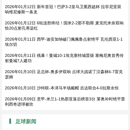
2026年01月12日 新年首冠！巴萨3-2皇马卫冕西超杯 拉菲尼亚双
响维尼修斯一条龙
2026年01月12日 6轮连胜终结！国米2-2那不勒斯 麦克托米奈双响
恰20点射孔蒂染红
2026年01月11日 西甲-迪安加纳破门佩佩鲁点射绝平 瓦伦西亚1-1
埃尔切
2026年01月11日 残暴！曼城10-1埃克塞特城晋级 塞梅尼奥首秀传
射曼城7人建功
2026年01月10日 足总杯-奥多伊双响 点球大战诺丁汉森林6-7雷克
瑟姆
2026年01月10日 沙特联-本泽马半场戴帽 吉达联合4-0拉斯永恒
2026年01月09日 意甲-米兰1-1热那亚落后榜首3分 莱奥补时绝平普
利西奇进球被吹
足球新闻