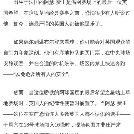
出生于法国的阿瑟·费里是温网赛场上的最后一位英
国希望。在这项草地经典赛事之前，恐怕很少有人听说过
他。如今，连最严谨的英国人都被他逗乐了。
如果偶尔到温布尔登来看球，你可能会对英国观众的
自制力印象深刻。他们有序地排队购买门票，在中央球场
安静观赛，并在合适的时机鼓掌。场区内禁止快速奔跑
——“以免危及所有人的安全”。
然而，当这位骄傲的网球国度的最后希望之星站上草
地赛场时，英国人的纪律性便暂时搁置了。当阿瑟·费里
——这位在赛前恐怕连大多数英国人都不认识的选手——
于周六在18号球场闯入16强时，现场氛围并非庄严肃