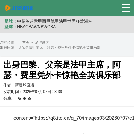
足球：
中超
英超
意甲
西甲
德甲
法甲
世界杯
欧洲杯
篮球：
NBA
CBA
WNB
WCBA
您的位置 ：
首页
>
足球新闻
出身巴黎、父亲是法甲主席，阿瑟・费里凭外卡惊艳全英俱乐部
出身巴黎、父亲是法甲主席，阿
瑟・费里凭外卡惊艳全英俱乐部
作者：新足球直播
发表时间：2026年07月07日 23:36
分享
content="https://q8.itc.cn/q_70/images03/20260707