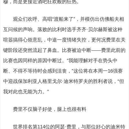
穆，而是更接近酒吧狂欢般的狂热。
观众们欢呼、高唱“渡船来了”，并模仿出仿佛船夫相
互问候的声响。落败的比利时选手齐齐·贝尔赫斯被这种
喧嚣搞得心烦意乱，中途一度情绪失控，更何况费里在关
键阶段还突然流起了鼻血。比赛被迫中断——费里此前的
比赛也因同样的原因中断过。“我能理解对手在势头中
断、不得不等待时会感到沮丧，”这位将在本周一16强赛
中迎战保加利亚人格里戈尔·迪米特罗夫的胜利者说，“但
我对此也无能为力。”
费里不仅脑子好使，腿上也很有料
世界排名第114位的阿瑟·费里，与那位好心的迪米特