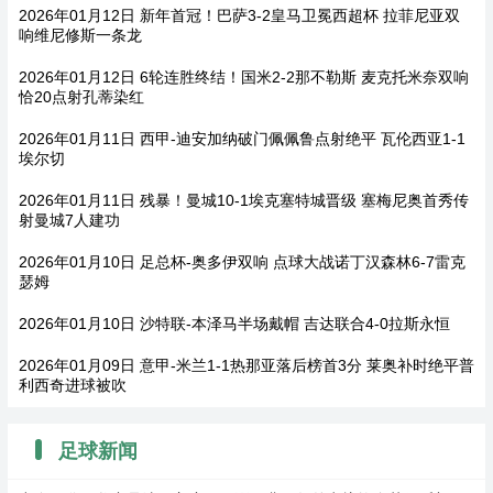
2026年01月12日 新年首冠！巴萨3-2皇马卫冕西超杯 拉菲尼亚双
响维尼修斯一条龙
2026年01月12日 6轮连胜终结！国米2-2那不勒斯 麦克托米奈双响
恰20点射孔蒂染红
2026年01月11日 西甲-迪安加纳破门佩佩鲁点射绝平 瓦伦西亚1-1
埃尔切
2026年01月11日 残暴！曼城10-1埃克塞特城晋级 塞梅尼奥首秀传
射曼城7人建功
2026年01月10日 足总杯-奥多伊双响 点球大战诺丁汉森林6-7雷克
瑟姆
2026年01月10日 沙特联-本泽马半场戴帽 吉达联合4-0拉斯永恒
2026年01月09日 意甲-米兰1-1热那亚落后榜首3分 莱奥补时绝平普
利西奇进球被吹
足球新闻