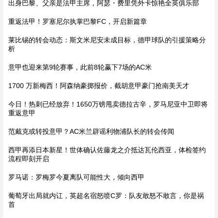
出身巴黎、父亲是法甲主席，阿瑟・费里凭外卡惊艳全英俱乐部
重返法甲！罗塞尼尔执掌巴黎FC，开启新篇章
莱比锡的转会动态：斯文米尼安未成目标，德甲球队的引援策略分
析
意甲也迎来第9轮赛事，此前8轮赢下7场的AC米
1700 万新梅西！阿森纳豪掷报价，截胡意甲豪门抢南美天才
今日！热刺已经放弃！1650万镑甩卖德拉古辛，罗马尼亚中卫即将
重返意甲
范戴克或转投意甲？AC米兰辟谣利物浦队长的转会传闻
西甲再添日本新星！世体确认佐藤龙之介抵达瓦伦西亚，体检签约
流程即刻开启
罗马诺：罗梅罗今夏离队可能性大，倾向西甲
葡萄牙出局就内讧，英超名宿怒喷C罗：队友敢怒不敢言，你是祸
首