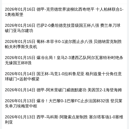
2026年01月16日 德甲-克劳德世界波柳比西奇绝平 十人柏林联合1-
1奥格斯堡
2026年01月16日 巴萨2-0桑坦德竞技晋级国王杯八强 费兰单刀球
破门亚马尔建功
2026年01月15日 葡杯-本菲卡0-1波尔图止步八强 贝德纳雷克制胜
帕夫利季斯失良机
2026年01月15日 爆冷出局！皇马2-3遭西乙队阿尔瓦塞特补时绝杀
无缘国王杯8强
2026年01月14日 国王杯-马竞1-0拉科鲁尼亚 格列兹曼十分角任意
球破门+远射中横梁
2026年01月14日 德甲-阿米里破门威德默建功 美因茨2-1海登海姆
2026年01月13日 爆冷！大巴黎0-1巴黎FC止步法国杯32强 登贝莱
失单刀埃梅里中框
2026年01月13日 西甲-马科斯·阿隆索点射制胜 塞尔塔客场1-0塞维
利亚