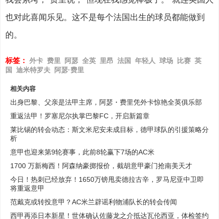
也对此喜闻乐见。这不是每个法国出生的球员都能做到
的。
标签：
外卡
费里
阿瑟
全英
里昂
法国
年轻人
球场
比赛
英
国
迪米特罗夫
阿瑟·费里
相关内容
出身巴黎、父亲是法甲主席，阿瑟・费里凭外卡惊艳全英俱乐部
重返法甲！罗塞尼尔执掌巴黎FC，开启新篇章
莱比锡的转会动态：斯文米尼安未成目标，德甲球队的引援策略分
析
意甲也迎来第9轮赛事，此前8轮赢下7场的AC米
1700 万新梅西！阿森纳豪掷报价，截胡意甲豪门抢南美天才
今日！热刺已经放弃！1650万镑甩卖德拉古辛，罗马尼亚中卫即
将重返意甲
范戴克或转投意甲？AC米兰辟谣利物浦队长的转会传闻
西甲再添日本新星！世体确认佐藤龙之介抵达瓦伦西亚，体检签约