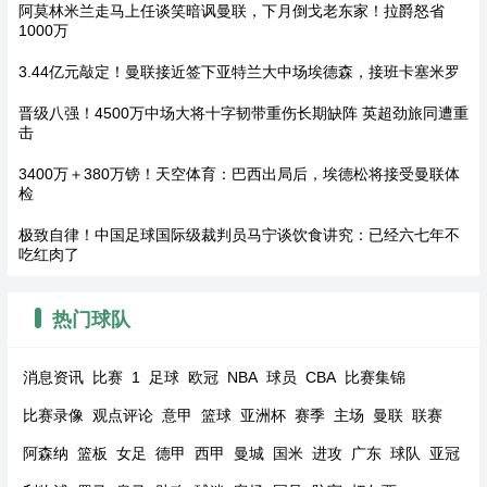
阿莫林米兰走马上任谈笑暗讽曼联，下月倒戈老东家！拉爵怒省
1000万
3.44亿元敲定！曼联接近签下亚特兰大中场埃德森，接班卡塞米罗
晋级八强！4500万中场大将十字韧带重伤长期缺阵 英超劲旅同遭重
击
3400万＋380万镑！天空体育：巴西出局后，埃德松将接受曼联体
检
极致自律！中国足球国际级裁判员马宁谈饮食讲究：已经六七年不
吃红肉了
热门球队
消息资讯
比赛
1
足球
欧冠
NBA
球员
CBA
比赛集锦
比赛录像
观点评论
意甲
篮球
亚洲杯
赛季
主场
曼联
联赛
阿森纳
篮板
女足
德甲
西甲
曼城
国米
进攻
广东
球队
亚冠