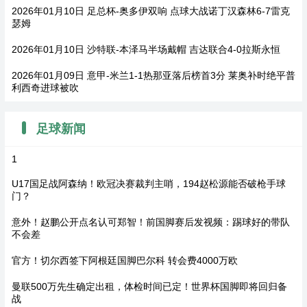
2026年01月10日 足总杯-奥多伊双响 点球大战诺丁汉森林6-7雷克
瑟姆
2026年01月10日 沙特联-本泽马半场戴帽 吉达联合4-0拉斯永恒
2026年01月09日 意甲-米兰1-1热那亚落后榜首3分 莱奥补时绝平普
利西奇进球被吹
足球新闻
1
U17国足战阿森纳！欧冠决赛裁判主哨，194赵松源能否破枪手球
门？
意外！赵鹏公开点名认可郑智！前国脚赛后发视频：踢球好的带队
不会差
官方！切尔西签下阿根廷国脚巴尔科 转会费4000万欧
曼联500万先生确定出租，体检时间已定！世界杯国脚即将回归备
战