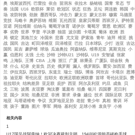
奥
埃斯波西托
巴雷拉
依合
苗润东
依拉木
杨铭锐
国青
常态
节
奏
法国
U16
欧联杯
莱切
欧冠区
状态
狂热
足坛
两连败
韩国
中
场
攻防转换
劲旅
墨西哥队
冲击力
蒙太古
蒙太古杯
穆索
马德里
竞技
马略卡
奥萨苏纳
维斯
瓦伦西亚
皇家贝蒂斯
西班牙人
萨特里
亚诺
阿拉维斯
伯纳乌
葡萄牙体育
诺伊尔
葡萄牙
雷恩
欧洲区
赛
事
劣势
世界
亨普
半决赛
独苗
波尔图
卡塔莫
葡体
欧洲
胜
局
锁定
英格兰女
冷国米
悲喜
尤文迎
萨索洛
青年
迪拜
维亚
挑
战
国民
吉达
町田泽维亚
田泽维亚
巴拉
日本球队
少打
连亚
吉达
国民
延吉
豪萨维
球场
瓜迪奥拉
阿森纳队
维蒂尼亚
莫斯克拉
小
赢
伯恩利
太强
土伦
沙特
沙特U21
沙特队
U19
安智诚
张家
鸣
上海队
王博
CBA
上海
浙江
广厦
林秉圣
广厦队
胡金秋
角
球
什么
纪录
史首负
历史
俄罗斯
漏人
俄罗斯队
霍安·加西亚
费
兰
伊拉克队
西班牙队
东道主
瑞士
强队
博洛
阿坎吉
卡塔尔
恩博
洛
迪亚斯
哥伦比亚
拉耶夫
欧洲足联欧洲联赛
首球
哥伦比亚队
费
祖拉耶夫
结构差异
亚足联
庇护
西亚
阿尔及利亚
约旦
成鱼
贝
戈
三轮
波黑
友谊赛
淘汰赛
遮羞布
坦桑
银川
四国赛
尼日利
亚
国少
末轮
坦桑尼亚
非洲
要求
录像
越位
技术
国际足联
克罗
地亚
马塔诺维奇
争议
克罗地亚足协
老挝
青少年
真相
青训
环
境
孩子
董路
图片
季军
网络
基利安
足球小将
袁良宇
小将
相关内容
1
U17国足战阿森纳！欧冠决赛裁判主哨，194赵松源能否破枪手球