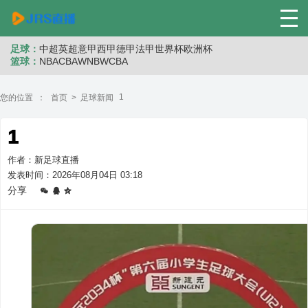
足球：
中超
英超
意甲
西甲
德甲
法甲
世界杯
欧洲杯
篮球：
NBA
CBA
WNB
WCBA
1
您的位置 ：
首页
>
足球新闻
1
作者：新足球直播
发表时间：2026年08月04日 03:18
分享