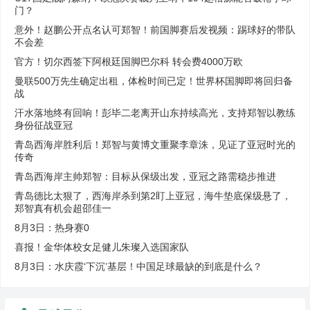
门？
意外！赵鹏公开点名认可郑智！前国脚赛后发视频：踢球好的带队
不会差
官方！切尔西签下阿根廷国脚巴尔科 转会费4000万欧
曼联500万先生确定出租，体检时间已定！世界杯国脚即将回归备
战
汗水落地终有回响！彭毕二老离开山东持续高光，支持郑智以教练
身份征战亚冠
青岛西海岸胜利后！郑智与黄博文重聚李章洙，见证了亚冠时光的
传奇
青岛西海岸主帅郑智：目标从保级出发，亚冠之路需稳步推进
青岛德比太狠了，西海岸杀到第2盯上亚冠，海牛垫底保级悬了，
郑智真有机会超邵佳一
8月3日：热身赛0
喜报！金华体校女足健儿朱璨入选国家队
8月3日：水庆霞‘下沉’基层！中国足球最缺的到底是什么？