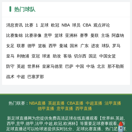
热门球队
消息资讯
比赛
1
足球
欧冠
NBA
球员
CBA
观点评论
比赛集锦
比赛录像
意甲
篮球
亚洲杯
赛季
曼联
主场
阿森纳
女足
联赛
德甲
篮板
西甲
曼城
国米
广东
进攻
球队
罗马
皇马
利物浦
亚冠
球迷
助攻
客场
切尔西
国足
中国女篮
防守
英超
世界杯
皇家马德里
巴萨
中国
中场
北京
那不勒斯
战术
中超
巴塞罗那
热门联赛：
NBA直播
英超直播
CBA直播
中超直播
法甲直播
德甲直播
意甲直播
西甲直播
新足球直播网为您提供免费高清足球在线直播观看【世界杯,英超,
西甲,意甲,德甲,法甲,中超,欧冠,欧洲杯】等重要足球赛事观看。新
足球直播还可以给球迷提供实时比分、足球比赛直播、热门足球赛