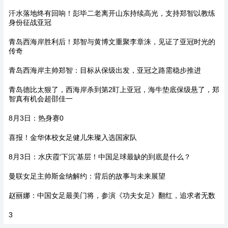
汗水落地终有回响！彭毕二老离开山东持续高光，支持郑智以教练
身份征战亚冠
青岛西海岸胜利后！郑智与黄博文重聚李章洙，见证了亚冠时光的
传奇
青岛西海岸主帅郑智：目标从保级出发，亚冠之路需稳步推进
青岛德比太狠了，西海岸杀到第2盯上亚冠，海牛垫底保级悬了，郑
智真有机会超邵佳一
8月3日：热身赛0
喜报！金华体校女足健儿朱璨入选国家队
8月3日：水庆霞‘下沉’基层！中国足球最缺的到底是什么？
曼联女足主帅斯金纳解约：背后的故事与未来展望
赵丽娜：中国女足最美门将，参演《功夫女足》翻红，追求者无数
3