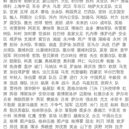
鲜
墨西哥
朝鲜女足
蔚山现代
大乱
积分榜
胜利
东亚区
神户
渔翁
得利
上海申花
车谷
萨夫
马君
武汉
车谷江
纳萨夫女足队
女足
队
亚洲
足球
战术
赛场
业余队
韩国男足
巴西队
逆转
北京国安
队
输人
阿图尔
公安队
河内
河内公安队
加德乌
河南队
对方
拉米
罗
国安队
微光
控球
韧性
差距
成年
未来的
U20
成年队
英格
兰
布雷斯特
阿若克
摩纳哥
敦比亚
博格巴
金多
摩纳哥队
布雷斯
特队
补时
加时赛
世俱杯
拉巴特
皇家女足
扎内蒂
佛罗伦萨
安全
区
维罗纳
支难求
紫百合
湘超
永冲锋
用户
常德
湖南省
永州
消
费
彭玢
永州队
常德队
崩盘
贡萨洛·加西亚
亚马尔
决战
巴萨
塞
尔塔队
塞维利亚
比塞维利亚队
塞尔塔
塞维利亚队
原形
国米
意甲
冠军
阿尔特塔
哲凯
登贝莱得
巴尔科拉
榜首
先生
欧塞尔队
欧塞
尔
朗斯队
科莫
狂飙
奥格斯堡
奥利塞
拜仁
乌尔比希
检验
头
球
热身赛
盖伊
破门
马纳法
申花
罗迪纳
薛庆浩
围巾
欧联
马竞
更
加拉塔萨雷
镜头
法兰克福
马竞
托普穆勒
西蒙尼
毕尔巴鄂竞
技
年轻人
张伯霖
根源
队伍
正赛
进行
大冷
中国男足
年龄段
未
来
连战
梯队
比分
杨展
名单
战斗
吴必
乌兹别克
浙师大
队
里
贾伟伟
清华附中
杨展彭
希克
恩格尔哈特
门兴
门兴控球率
红
牌
阵容
博斯洛伊
安菲尔德
索博斯洛伊
迈斯纳
杜塞尔多夫
萨尔布
吕肯
弗朗西斯卡
男双
樊振东
吕肯
萨尔布
强全胜
尤文
本菲卡
那
不勒斯
皇家马德里
米兰
不争气
冠军
迈尼昂
冷门
拉尼
柏林
勒沃
库
勒沃库森队
柏林联合队
多尔
富勒姆
图多尔
桑德兰
卡里克
舍
什科
埃弗顿
红魔
变数
首场
比赛日
越南女足
台北
中国台北女
足
格博
图卢兹队
格林伍德
图卢兹
格博霍
阻击
利刃
球星
欧罗
巴
郑优
索基
薄冰
弗赖堡
郑优营
奖金
山下杏
滨野
对阵
拉齐