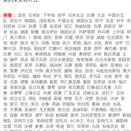
标签：
进攻
日本队
下半场
连平
日本女足
比赛
女足
中国台北
队
攻击力
韩国队
消息资讯
中国女足
韩国女足
防守
东亚
对手
米
利西奇
日本
孙雯
王霜
东亚杯
冠王
突破防线
马蒂
西班牙
球
迷
机会
德国
较量
观点评论
德国女足
冈萨雷斯
邦马蒂
上半场
球
门
突入禁区
1
蓉城
国安
形势
问题
球员
亚冠
成都
北京国安
争
冠
保罗
因为
欧元
次数
纸面
实力
昂热
福尔
全队
身价
法甲
巴
黎FC队
昂热队
勒保罗
巴黎FC
维尼修斯
皇家
西甲
姆巴佩
首轮
比赛
内讧
皇马
奥维耶多
阿隆索
叫板
奥维耶
岑特
勒沃库森
主
场
德甲
排名
斯万贝里
沃尔夫斯堡队
海登海姆
沃尔夫斯堡
美因茨
队
美因茨
里昂
马赛队
福法纳
马赛
朗斯
里昂队
裁判
亚洲杯
分
组
预赛
伊拉克
中国
澳大利亚
越南
国足
阶段
乌兹别克斯坦
澳大
利亚队
中国队
穆帅
终结
罗马
禁区
都灵队
罗马队
全胜
意甲
都
灵
无敌
调整
多特蒙德
新星
拜仁慕尼黑
曼联
世界波
多特
瑞尔
森
埃里克森
圣日耳曼
赛季
进球
登贝莱因
巴黎圣日耳曼
大巴
黎
本赛季
上海女足
外援
联赛
广东女足
河南女足
进行了
足协
杯
武汉女足
球队
利物浦
莫顿
悍将
双方
优势
里尔队
主帅
客
场
射正
积分
里尔
吉鲁
英超
阿森纳
切尔西
曼城
热刺
水晶
宫
不莱梅
圣保利
尤文图斯
班古拉
圣保利队
不莱梅队
维尔东
克
连败
科雷亚
浦甲
欧冠
帕福斯
新军
比利亚雷亚尔
塞浦甲
帕福
斯队
亚特兰大队
凯特拉雷
拉扎尔
AC米兰
失点
亚特兰大
德凯特
拉雷
巴西
决赛
参赛
点球
奇迹
荷兰
世界杯
大战
创造历史
朝