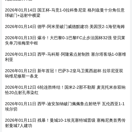
2026年01月14日 国王杯-马竞1-0拉科鲁尼亚 格列兹曼十分角任意
球破门+远射中横梁
2026年01月14日 德甲-阿米里破门威德默建功 美因茨2-1海登海姆
2026年01月13日 爆冷！大巴黎0-1巴黎FC止步法国杯32强 登贝莱
失单刀埃梅里中框
2026年01月13日 西甲-马科斯·阿隆索点射制胜 塞尔塔客场1-0塞维
利亚
2026年01月12日 新年首冠！巴萨3-2皇马卫冕西超杯 拉菲尼亚双
响维尼修斯一条龙
2026年01月12日 6轮连胜终结！国米2-2那不勒斯 麦克托米奈双响
恰20点射孔蒂染红
2026年01月11日 西甲-迪安加纳破门佩佩鲁点射绝平 瓦伦西亚1-1
埃尔切
2026年01月11日 残暴！曼城10-1埃克塞特城晋级 塞梅尼奥首秀传
射曼城7人建功