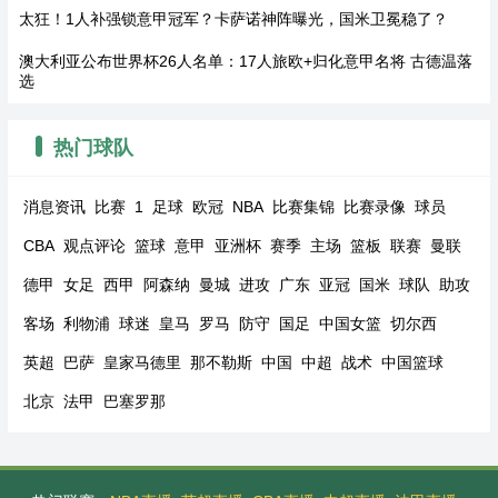
太狂！1人补强锁意甲冠军？卡萨诺神阵曝光，国米卫冕稳了？
澳大利亚公布世界杯26人名单：17人旅欧+归化意甲名将 古德温落
选
热门球队
消息资讯
比赛
1
足球
欧冠
NBA
比赛集锦
比赛录像
球员
CBA
观点评论
篮球
意甲
亚洲杯
赛季
主场
篮板
联赛
曼联
德甲
女足
西甲
阿森纳
曼城
进攻
广东
亚冠
国米
球队
助攻
客场
利物浦
球迷
皇马
罗马
防守
国足
中国女篮
切尔西
英超
巴萨
皇家马德里
那不勒斯
中国
中超
战术
中国篮球
北京
法甲
巴塞罗那