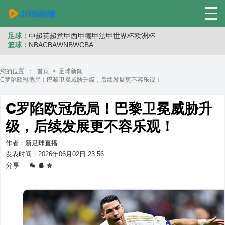
足球：
中超
英超
意甲
西甲
德甲
法甲
世界杯
欧洲杯
篮球：
NBA
CBA
WNB
WCBA
您的位置 ：
首页
>
足球新闻
C罗陷欧冠危局！巴黎卫冕威胁升级，后续发展更不容乐观！
C罗陷欧冠危局！巴黎卫冕威胁升
级，后续发展更不容乐观！
作者：新足球直播
发表时间：2026年06月02日 23:56
分享