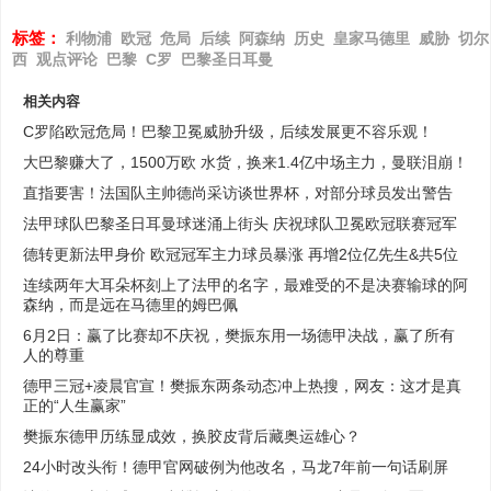
标签：
利物浦
欧冠
危局
后续
阿森纳
历史
皇家马德里
威胁
切尔
西
观点评论
巴黎
C罗
巴黎圣日耳曼
相关内容
C罗陷欧冠危局！巴黎卫冕威胁升级，后续发展更不容乐观！
大巴黎赚大了，1500万欧 水货，换来1.4亿中场主力，曼联泪崩！
直指要害！法国队主帅德尚采访谈世界杯，对部分球员发出警告
法甲球队巴黎圣日耳曼球迷涌上街头 庆祝球队卫冕欧冠联赛冠军
德转更新法甲身价 欧冠冠军主力球员暴涨 再增2位亿先生&共5位
连续两年大耳朵杯刻上了法甲的名字，最难受的不是决赛输球的阿
森纳，而是远在马德里的姆巴佩
6月2日：赢了比赛却不庆祝，樊振东用一场德甲决战，赢了所有
人的尊重
德甲三冠+凌晨官宣！樊振东两条动态冲上热搜，网友：这才是真
正的“人生赢家”
樊振东德甲历练显成效，换胶皮背后藏奥运雄心？
24小时改头衔！德甲官网破例为他改名，马龙7年前一句话刷屏