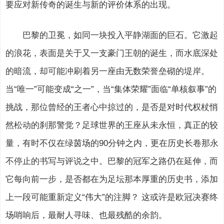
要应对新传奇的诞生与新的评价体系的出现。
巴黎的卫冕，如同一块投入平静湖面的巨石。它激起
的浪花，表面是关于又一支豪门王朝的诞生，而水底深处
的暗流，却可能冲刷着另一座由无数荣誉垒砌的堤岸。
当“唯一”可能变成“之一”，当“集体荣耀”面临“单核叙事”的
挑战，那位曾经的王者心中掠过的，是否是对时代权杖悄
然松动的刹那警觉？足球世界的王座从未永恒，真正的较
量，有时不仅在绿茵场的90分钟之内，更在历史长卷那永
不停止的书写与评说之中。巴黎的冠军之路仍在延伸，而
它每向前一步，是否都在为足坛那本厚重的历史书，添加
上一段可能重新定义“伟大”的注脚？ 这或许是欧冠决赛终
场哨响后，最耐人寻味、也最残酷的余韵。