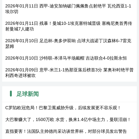
2026年01月11日 西甲-迪安加纳破门佩佩鲁点射绝平 瓦伦西亚1-1
埃尔切
2026年01月11日 残暴！曼城10-1埃克塞特城晋级 塞梅尼奥首秀传
射曼城7人建功
2026年01月10日 足总杯-奥多伊双响 点球大战诺丁汉森林6-7雷克
瑟姆
2026年01月10日 沙特联-本泽马半场戴帽 吉达联合4-0拉斯永恒
2026年01月09日 意甲-米兰1-1热那亚落后榜首3分 莱奥补时绝平普
利西奇进球被吹
足球新闻
C罗陷欧冠危局！巴黎卫冕威胁升级，后续发展更不容乐观！
大巴黎赚大了，1500万欧 水货，换来1.4亿中场主力，曼联泪崩！
直指要害！法国队主帅德尚采访谈世界杯，对部分球员发出警告