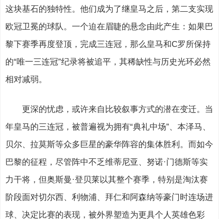
这块基石的独特性。他们成为了继皇马之后，第二支实现
欧冠卫冕的球队。一个迫在眉睫的悬念由此产生：如果巴
黎下赛季再度登顶，完成三连冠，那么皇马和C罗所保持
的“唯一三连冠”纪录将被追平，其稀缺性与历史光环必然
相对减弱。
更深的忧虑，或许来自比较叙事方式的潜在变迁。当
年皇马的三连冠，被普遍视为拥有“典礼中场”、本泽马、
贝尔、拉莫斯等众多巨星的豪华阵容的集体胜利。而如今
巴黎的征程，尽管阵中不乏维蒂尼亚、努诺·门德斯等实
力干将，但奥斯曼·登贝莱以其整个赛季，特别是淘汰赛
阶段面对切尔西、利物浦、拜仁和阿森纳等豪门时连场进
球、决定比赛的表现，被外界塑造为更具个人英雄色彩