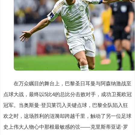
在万众瞩目的舞台上，巴黎圣日耳曼与阿森纳激战至
点球大战，最终以5比4的总比分击败对手，成功卫冕欧冠
冠军。当奥斯曼·登贝莱罚入关键点球，巴黎全队陷入狂
欢之时，这场胜利的涟漪却跨越千里，触动了另一位足球
史上伟大人物心中那根最敏感的弦——克里斯蒂亚诺·罗