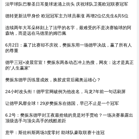
法甲球队巴黎圣日耳曼球迷涌上街头 庆祝球队卫冕欧冠联赛冠军
德转更新法甲身价 欧冠冠军主力球员暴涨 再增2位亿先生&共5位
连续两年大耳朵杯刻上了法甲的名字，最难受的不是决赛输球的阿
森纳，而是远在马德里的姆巴佩
6月2日：赢了比赛却不庆祝，樊振东用一场德甲决战，赢了所有人
的尊重
德甲三冠+凌晨官宣！樊振东两条动态冲上热搜，网友：这才是真正
的“人生赢家”
樊振东德甲历练显成效，换胶皮背后藏奥运雄心？
24小时改头衔！德甲官网破例为他改名，马龙7年前一句话刷屏
让德甲风靡全球！29岁樊振东在德国，早已不止是一个冠军
6.2号：樊振东德甲封王夜最抢镜的竟是对手贾哈？一场决赛暴露出
顶级选手与顶尖高手的残酷差距
意甲：斯佐科斯两场3度零封 助球队豪取联赛十连冠