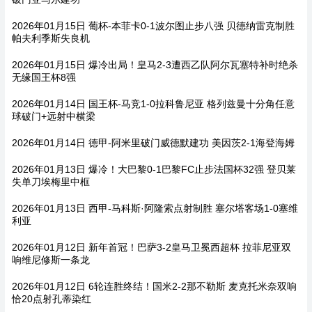
2026年01月15日 葡杯-本菲卡0-1波尔图止步八强 贝德纳雷克制胜
帕夫利季斯失良机
2026年01月15日 爆冷出局！皇马2-3遭西乙队阿尔瓦塞特补时绝杀
无缘国王杯8强
2026年01月14日 国王杯-马竞1-0拉科鲁尼亚 格列兹曼十分角任意
球破门+远射中横梁
2026年01月14日 德甲-阿米里破门威德默建功 美因茨2-1海登海姆
2026年01月13日 爆冷！大巴黎0-1巴黎FC止步法国杯32强 登贝莱
失单刀埃梅里中框
2026年01月13日 西甲-马科斯·阿隆索点射制胜 塞尔塔客场1-0塞维
利亚
2026年01月12日 新年首冠！巴萨3-2皇马卫冕西超杯 拉菲尼亚双
响维尼修斯一条龙
2026年01月12日 6轮连胜终结！国米2-2那不勒斯 麦克托米奈双响
恰20点射孔蒂染红