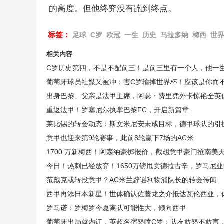
的高度。但他终究没有跑到终点。
标签：
足球
C罗
欧冠
一生
历史
马拉多纳
梅西
世
相关内容
C罗历史第四，不是不配前三！是前三里有一个人，他一
葡萄牙球员社媒又被冲：害C罗输掉世界杯！应该是你而
出身巴黎、父亲是法甲主席，阿瑟・费里凭外卡惊艳全英
重返法甲！罗塞尼尔执掌巴黎FC，开启新篇章
莱比锡的转会动态：斯文米尼安未成目标，德甲球队的引
意甲也迎来第9轮赛事，此前8轮赢下7场的AC米
1700 万新梅西！阿森纳豪掷报价，截胡意甲豪门抢南美
今日！热刺已经放弃！1650万镑甩卖德拉古辛，罗马尼
范戴克或转投意甲？AC米兰辟谣利物浦队长的转会传闻
西甲再添日本新星！世体确认佐藤龙之介抵达瓦伦西亚，
罗马诺：罗梅罗今夏离队可能性大，倾向西甲
葡萄牙出局就内讧，英超名宿怒喷C罗：队友敢怒不敢言