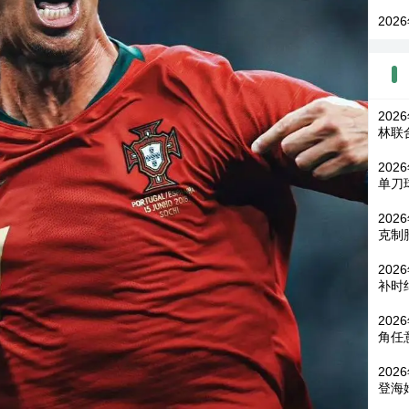
202
20
林联
202
单刀
202
克制
20
补时
202
角任
202
登海