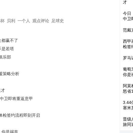
才
今日
中卫
界杯
贝利
一个人
观点评论
足球史
范戴
生都赢不了
西甲
检签
不是若塔
俱乐部
罗马
葡萄
援策略分析
你是
阿莫
天才
怒省1
亚中卫即将重返意甲
3.
塞米
体检签约流程即刻开启
晋级
旅同
，你是祸首