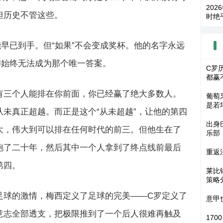
202
但历史不管这些。
时绝
早已到手。但“如果”不会变成奖杯。他的名字永远
却始终无法成为那个唯一答案。
C罗
都赢
有三个人能排在你前面，你已经赢了绝大多数人。
葡萄
是若
未真正超越。而正是这个“从未超越”，让他的第四
出身
大，伟大到可以排在任何时代的前三。但他生在了
乐部
跑了二十年，然后其中一个人拿到了终点线前最后
重返
第四。
莱比
策略
足球的激情，梅西定义了足球的完美——C罗定义了
意甲
意志全部透支，把极限推到了一个后人很难再触及
17