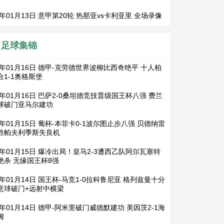
6年01月13日 意甲第20轮 热那亚vs卡利亚里 全场录像
足球集锦
26年01月16日 德甲-克劳德世界波柳比西奇绝平 十人柏
合1-1奥格斯堡
6年01月16日 巴萨2-0桑坦德竞技晋级国王杯八强 费兰
球破门亚马尔建功
6年01月15日 葡杯-本菲卡0-1波尔图止步八强 贝德纳雷
胜帕夫利季斯失良机
26年01月15日 爆冷出局！皇马2-3遭西乙队阿尔瓦塞特
绝杀 无缘国王杯8强
6年01月14日 国王杯-马竞1-0拉科鲁尼亚 格列兹曼十分
意球破门+远射中横梁
6年01月14日 德甲-阿米里破门威德默建功 美因茨2-1海
姆