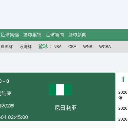
足球集锦
篮球集锦
足球新闻
篮球新闻
篮球：
世界杯
欧洲杯
NBA
CBA
WNB
WCBA
0
-
0
202
已结束
像
球友谊赛
尼日利亚
202
-04 02:45:00
202