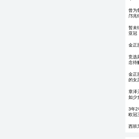
曾为
邝兆
暂未
亚冠
金正
竞选
念待
金正
的女
章泽
如少
3年
欧冠
西班