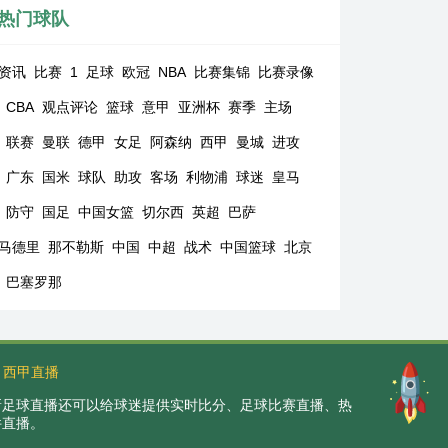
热门球队
资讯
比赛
1
足球
欧冠
NBA
比赛集锦
比赛录像
CBA
观点评论
篮球
意甲
亚洲杯
赛季
主场
联赛
曼联
德甲
女足
阿森纳
西甲
曼城
进攻
广东
国米
球队
助攻
客场
利物浦
球迷
皇马
防守
国足
中国女篮
切尔西
英超
巴萨
马德里
那不勒斯
中国
中超
战术
中国篮球
北京
巴塞罗那
西甲直播
。新足球直播还可以给球迷提供实时比分、足球比赛直播、热
件直播。