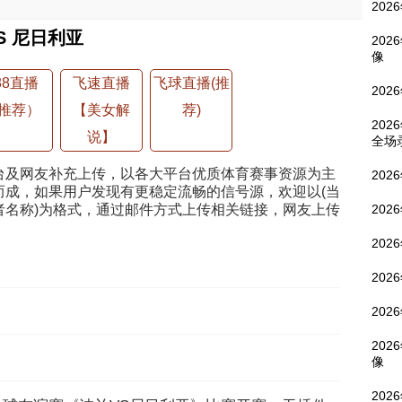
202
S 尼日利亚
202
像
88直播
飞速直播
飞球直播(推
202
推荐）
【美女解
荐)
202
说】
全场
台及网友补充上传，以各大平台优质体育赛事资源为主
202
而成，如果用户发现有更稳定流畅的信号源，欢迎以(当
者名称)为格式，通过邮件方式上传相关链接，网友上传
202
202
202
202
202
像
202