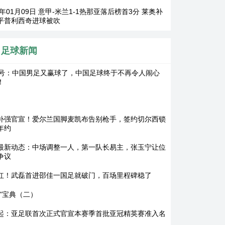
6年01月09日 意甲-米兰1-1热那亚落后榜首3分 莱奥补
平普利西奇进球被吹
足球新闻
2号：中国男足又赢球了，中国足球终于不再令人闹心
！
补强官宣！爱尔兰国脚麦凯布告别枪手，签约切尔西锁
年约
最新动态：中场调整一人，第一队长易主，张玉宁让位
争议
红！武磊首进邵佳一国足就破门，百场里程碑稳了
世”宝典（二）
30起：亚足联首次正式官宣本赛季首批亚冠精英赛准入名