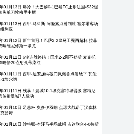
6年01月13日 爆冷！大巴黎0-1巴黎FC止步法国杯32强
莱失单刀埃梅里中框
6年01月13日 西甲-马科斯·阿隆索点射制胜 塞尔塔客场
塞维利亚
6年01月12日 新年首冠！巴萨3-2皇马卫冕西超杯 拉菲
双响维尼修斯一条龙
6年01月12日 6轮连胜终结！国米2-2那不勒斯 麦克托
双响恰20点射孔蒂染红
26年01月11日 西甲-迪安加纳破门佩佩鲁点射绝平 瓦伦
1-1埃尔切
6年01月11日 残暴！曼城10-1埃克塞特城晋级 塞梅尼
秀传射曼城7人建功
26年01月10日 足总杯-奥多伊双响 点球大战诺丁汉森林
雷克瑟姆
6年01月10日 沙特联-本泽马半场戴帽 吉达联合4-0拉斯