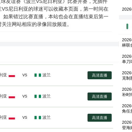
5:00，足球友谊赛《波兰VS尼日利亚》比赛开赛，无插件
兰VS尼日利亚的球迷可以收藏本页面，第一时间在
202
播。如果错过比赛直播，本站也会在直播结束后第一
时关注网站相应的录像回放频道。
20
林联
202
单刀
202
利亚
波兰
高清直播
VS
克制
20
补时
利亚
波兰
高清直播
VS
202
角任
利亚
波兰
高清直播
VS
202
登海