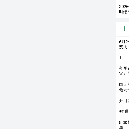
202
时绝
6月
窝火
1
蓝军
定五
国足
毫无
开门
知“
5.
单