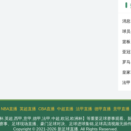
消息
球员
篮板
亚冠
罗马
皇家
法甲
：
NBA直播
英超直播
CBA直播
中超直播
法甲直播
德甲直播
意甲直播
,英超,西甲,意甲,德甲,法甲,中超,欧冠,欧洲杯】等重要足球赛事观看
赛事、足球现场直播、豪门足球对决、足球进球集锦,足球高清视频无插
Copyright © 2021-2026 新足球直播. All Rights Reserved.