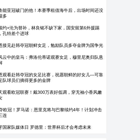
鲁能亚冠破门的他！本赛季租借海牛后，出场时间还没
镭多
续约+沦为替补，林良铭不缺下家，国安留第6外援踢
，孔特差个进球
恩接见赴韩夺冠朝鲜女足，勉励队员多夺金牌为国争光
风云中的皇马：弗洛伦蒂诺观赛女足，穆里尼奥归队悬
解
恩观看赴韩夺冠的女足比赛，祝愿朝鲜的好女儿—可靠
足队球员们摘得更多的金牌
天观看欧冠联赛！戴300万表好低调，穿无袖小香风嫩
女
2夺欧冠！罗马诺：恩里克将与巴黎续约4年！计划冲击
三连
牙国家队媒体日 罗德里：世界杯后才会考虑未来