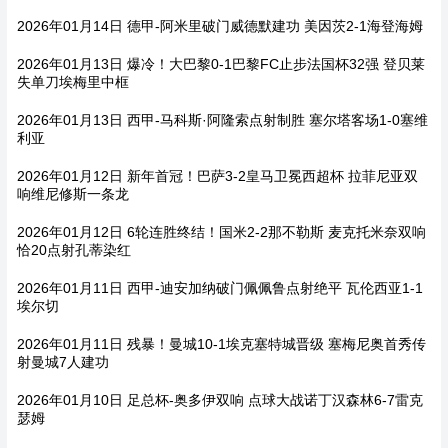
2026年01月14日 德甲-阿米里破门威德默建功 美因茨2-1海登海姆
2026年01月13日 爆冷！大巴黎0-1巴黎FC止步法国杯32强 登贝莱
失单刀埃梅里中框
2026年01月13日 西甲-马科斯·阿隆索点射制胜 塞尔塔客场1-0塞维
利亚
2026年01月12日 新年首冠！巴萨3-2皇马卫冕西超杯 拉菲尼亚双
响维尼修斯一条龙
2026年01月12日 6轮连胜终结！国米2-2那不勒斯 麦克托米奈双响
恰20点射孔蒂染红
2026年01月11日 西甲-迪安加纳破门佩佩鲁点射绝平 瓦伦西亚1-1
埃尔切
2026年01月11日 残暴！曼城10-1埃克塞特城晋级 塞梅尼奥首秀传
射曼城7人建功
2026年01月10日 足总杯-奥多伊双响 点球大战诺丁汉森林6-7雷克
瑟姆