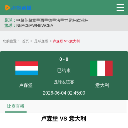
足球：
中超
英超
意甲
西甲
德甲
法甲
世界杯
欧洲杯
篮球：
NBA
CBA
WNB
WCBA
您的位置：
首页
>
足球直播
>
卢森堡 VS 意大利
0
-
0
已结束
足球友谊赛
卢森堡
意大利
2026-06-04 02:45:00
比赛直播
卢森堡 VS 意大利