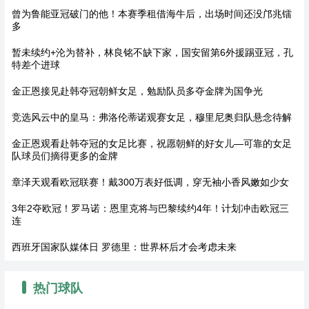
曾为鲁能亚冠破门的他！本赛季租借海牛后，出场时间还没邝兆镭
多
暂未续约+沦为替补，林良铭不缺下家，国安留第6外援踢亚冠，孔
特差个进球
金正恩接见赴韩夺冠朝鲜女足，勉励队员多夺金牌为国争光
竞选风云中的皇马：弗洛伦蒂诺观赛女足，穆里尼奥归队悬念待解
金正恩观看赴韩夺冠的女足比赛，祝愿朝鲜的好女儿—可靠的女足
队球员们摘得更多的金牌
章泽天观看欧冠联赛！戴300万表好低调，穿无袖小香风嫩如少女
3年2夺欧冠！罗马诺：恩里克将与巴黎续约4年！计划冲击欧冠三
连
西班牙国家队媒体日 罗德里：世界杯后才会考虑未来
热门球队