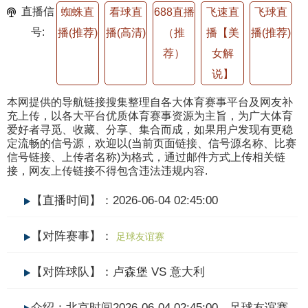
直播信
蜘蛛直
看球直
688直播
飞速直
飞球直
号:
播(推荐)
播(高清)
（推
播【美
播(推荐)
荐）
女解
说】
本网提供的导航链接搜集整理自各大体育赛事平台及网友补
充上传，以各大平台优质体育赛事资源为主旨，为广大体育
爱好者寻觅、收藏、分享、集合而成，如果用户发现有更稳
定流畅的信号源，欢迎以(当前页面链接、信号源名称、比赛
信号链接、上传者名称)为格式，通过邮件方式上传相关链
接，网友上传链接不得包含违法违规内容.
【直播时间】：2026-06-04 02:45:00
【对阵赛事】：
足球友谊赛
【对阵球队】：卢森堡 VS 意大利
介绍：北京时间2026-06-04 02:45:00，足球友谊赛