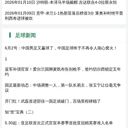
2026年01月10日 沙特联-本泽马半场戴帽 吉达联合4-0拉斯永恒
2026年01月09日 意甲-米兰1-1热那亚落后榜首3分 莱奥补时绝平普
利西奇进球被吹
足球新闻
6月2号：中国男足又赢球了，中国足球终于不再令人闹心窝火！
1
蓝军补强官宣！爱尔兰国脚麦凯布告别枪手，签约切尔西锁定五年
约
国足最新动态：中场调整一人，第一队长易主，张玉宁让位毫无争
议
开门红！武磊首进邵佳一国足就破门，百场里程碑稳了
知“世”宝典（二）
5.30起：亚足联首次正式官宣本赛季首批亚冠精英赛准入名单