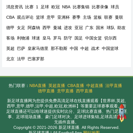
消息资讯
比赛
1
足球
欧冠
NBA
比赛集锦
比赛录像
球员
CBA
观点评论
篮球
意甲
亚洲杯
赛季
主场
篮板
联赛
曼联
德甲
女足
阿森纳
西甲
曼城
进攻
亚冠
广东
国米
球队
助攻
客场
利物浦
球迷
皇马
罗马
防守
国足
中国女篮
切尔西
英超
巴萨
皇家马德里
那不勒斯
中国
中超
战术
中国篮球
北京
法甲
巴塞罗那
热门联赛：
NBA直播
英超直播
CBA直播
中超直播
法甲直播
德甲直播
意甲直播
西甲直播
新足球直播网为您提供免费高清足球在线直播观看【世界杯,英超,
西甲,意甲,德甲,法甲,中超,欧冠,欧洲杯】等重要足球赛事观看。新
足球直播还可以给球迷提供实时比分、足球比赛直播、热门足球赛
事、足球现场直播、豪门足球对决、足球进球集锦,足球高清视频
无插件直播。
Copyright © 2021-2026 新足球直播. All Rights Reserved.
新足球直播 | All Football App
网站地图