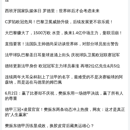
西班牙国家队媒体日 罗德里：世界杯后才会考虑未来
C罗陷欧冠危局！巴黎卫冕威胁升级，后续发展更不容乐观！
大巴黎赚大了，1500万欧 水货，换来1.4亿中场主力，曼联泪崩！
直指要害！法国队主帅德尚采访谈世界杯，对部分球员发出警告
法甲球队巴黎圣日耳曼球迷涌上街头 庆祝球队卫冕欧冠联赛冠军
德转更新法甲身价 欧冠冠军主力球员暴涨 再增2位亿先生&共5位
连续两年大耳朵杯刻上了法甲的名字，最难受的不是决赛输球的阿
森纳，而是远在马德里的姆巴佩
6月2日：赢了比赛却不庆祝，樊振东用一场德甲决战，赢了所有人
的尊重
德甲三冠+凌晨官宣！樊振东两条动态冲上热搜，网友：这才是真正
的“人生赢家”
樊振东德甲历练显成效，换胶皮背后藏奥运雄心？