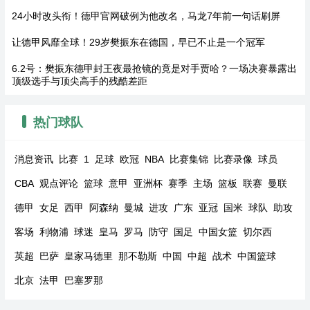
24小时改头衔！德甲官网破例为他改名，马龙7年前一句话刷屏
让德甲风靡全球！29岁樊振东在德国，早已不止是一个冠军
6.2号：樊振东德甲封王夜最抢镜的竟是对手贾哈？一场决赛暴露出
顶级选手与顶尖高手的残酷差距
热门球队
消息资讯
比赛
1
足球
欧冠
NBA
比赛集锦
比赛录像
球员
CBA
观点评论
篮球
意甲
亚洲杯
赛季
主场
篮板
联赛
曼联
德甲
女足
西甲
阿森纳
曼城
进攻
广东
亚冠
国米
球队
助攻
客场
利物浦
球迷
皇马
罗马
防守
国足
中国女篮
切尔西
英超
巴萨
皇家马德里
那不勒斯
中国
中超
战术
中国篮球
北京
法甲
巴塞罗那