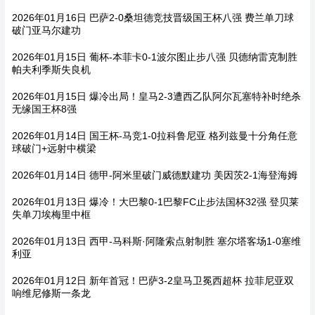
2026年01月16日 巴萨2-0桑坦德竞技晋级国王杯八强 费兰单刀球
破门亚马尔建功
2026年01月15日 葡杯-本菲卡0-1波尔图止步八强 贝德纳雷克制胜
帕夫利季斯失良机
2026年01月15日 爆冷出局！皇马2-3遭西乙队阿尔瓦塞特补时绝杀
无缘国王杯8强
2026年01月14日 国王杯-马竞1-0拉科鲁尼亚 格列兹曼十分角任意
球破门+远射中横梁
2026年01月14日 德甲-阿米里破门威德默建功 美因茨2-1海登海姆
2026年01月13日 爆冷！大巴黎0-1巴黎FC止步法国杯32强 登贝莱
失单刀埃梅里中框
2026年01月13日 西甲-马科斯·阿隆索点射制胜 塞尔塔客场1-0塞维
利亚
2026年01月12日 新年首冠！巴萨3-2皇马卫冕西超杯 拉菲尼亚双
响维尼修斯一条龙