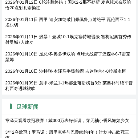
2026年01月12日 6轮连胜终结！国米2-2那不勒斯 麦克托米奈双响
恰20点射孔蒂染红
2026年01月11日 西甲-迪安加纳破门佩佩鲁点射绝平 瓦伦西亚1-1
埃尔切
2026年01月11日 残暴！曼城10-1埃克塞特城晋级 塞梅尼奥首秀传
射曼城7人建功
2026年01月10日 足总杯-奥多伊双响 点球大战诺丁汉森林6-7雷克
瑟姆
2026年01月10日 沙特联-本泽马半场戴帽 吉达联合4-0拉斯永恒
2026年01月09日 意甲-米兰1-1热那亚落后榜首3分 莱奥补时绝平普
利西奇进球被吹
足球新闻
章泽天观看欧冠联赛！戴300万表好低调，穿无袖小香风嫩如少女
3年2夺欧冠！罗马诺：恩里克将与巴黎续约4年！计划冲击欧冠三
连