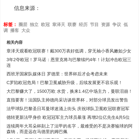
信息来源：
标签：
圈层
独立
欧冠
章泽天
联赛
经历
节目
资源
争议
低
调
播客
大众
相关内容
章泽天观看欧冠联赛！戴300万表好低调，穿无袖小香风嫩如少女
3年2夺欧冠！罗马诺：恩里克将与巴黎续约4年！计划冲击欧冠三
连
西班牙国家队媒体日 罗德里：世界杯后才会考虑未来
C罗陷欧冠危局！巴黎卫冕威胁升级，后续发展更不容乐观！
大巴黎赚大了，1500万欧 水货，换来1.4亿中场主力，曼联泪崩！
直指要害！法国队主帅德尚采访谈世界杯，对部分球员发出警告
法甲球队巴黎圣日耳曼球迷涌上街头 庆祝球队卫冕欧冠联赛冠军
德转更新法甲身价 欧冠冠军主力球员暴涨 再增2位亿先生&共5位
连续两年大耳朵杯刻上了法甲的名字，最难受的不是决赛输球的阿
森纳，而是远在马德里的姆巴佩