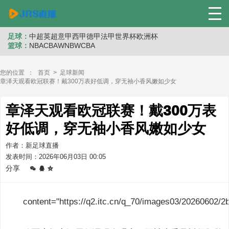
足球：
中超
英超
意甲
西甲
德甲
法甲
世界杯
欧洲杯
篮球：
NBA
CBA
WNB
WCBA
您的位置 ：
首页
>
足球新闻
章泽天观看欧冠联赛！戴300万表好低调，穿无袖小香风嫩如少女
章泽天观看欧冠联赛！戴300万表
好低调，穿无袖小香风嫩如少女
作者：新足球直播
发表时间：2026年06月03日 00:05
分享
content="https://q2.itc.cn/q_70/images03/20260602/