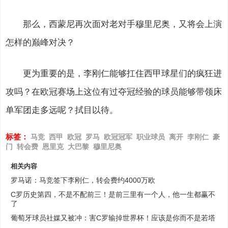
那么，西蒙尼再次面对老对手穆里尼奥，又将会上演
怎样的巅峰对决？
更为重要的是，李刚仁能够扛住西甲球星们的疯狂进
攻吗？在欧冠赛场上这位有过夺冠经验的球员能够带领床
单军团走多远呢？拭目以待。
标签：
马竞
西甲
欧冠
罗马
欧冠冠军
职业球员
离开
李刚仁
豪
门
转会费
恩里克
大巴黎
穆里尼奥
相关内容
罗马诺：马竞签下李刚仁，转会费约4000万欧
C罗历史第四，不是不配前三！是前三里有一个人，他一生都赢不
了
葡萄牙球员社媒又被冲：害C罗输掉世界杯！应该是你而不是若塔