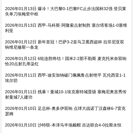
2026年01月13日 爆冷！大巴黎0-1巴黎FC止步法国杯32强 登贝莱
失单刀埃梅里中框
2026年01月13日 西甲-马科斯·阿隆索点射制胜 塞尔塔客场1-0塞维
利亚
2026年01月12日 新年首冠！巴萨3-2皇马卫冕西超杯 拉菲尼亚双
响维尼修斯一条龙
2026年01月12日 6轮连胜终结！国米2-2那不勒斯 麦克托米奈双响
恰20点射孔蒂染红
2026年01月11日 西甲-迪安加纳破门佩佩鲁点射绝平 瓦伦西亚1-1
埃尔切
2026年01月11日 残暴！曼城10-1埃克塞特城晋级 塞梅尼奥首秀传
射曼城7人建功
2026年01月10日 足总杯-奥多伊双响 点球大战诺丁汉森林6-7雷克
瑟姆
2026年01月10日 沙特联-本泽马半场戴帽 吉达联合4-0拉斯永恒