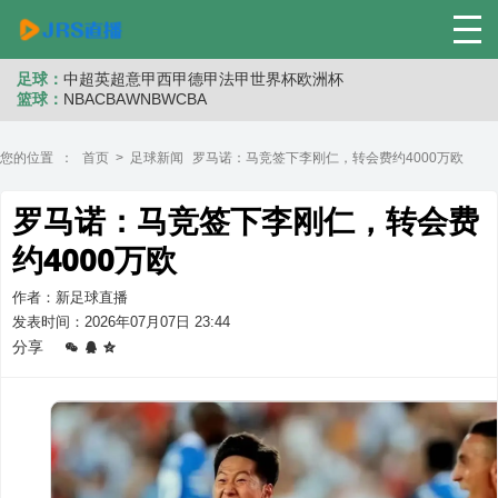
足球：
中超
英超
意甲
西甲
德甲
法甲
世界杯
欧洲杯
篮球：
NBA
CBA
WNB
WCBA
您的位置 ：
首页
>
足球新闻
罗马诺：马竞签下李刚仁，转会费约4000万欧
罗马诺：马竞签下李刚仁，转会费
约4000万欧
作者：新足球直播
发表时间：2026年07月07日 23:44
分享