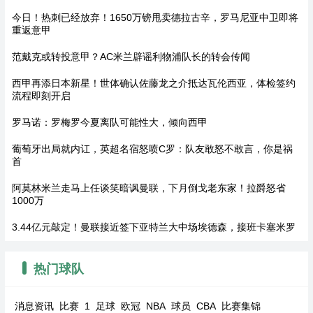
今日！热刺已经放弃！1650万镑甩卖德拉古辛，罗马尼亚中卫即将
重返意甲
范戴克或转投意甲？AC米兰辟谣利物浦队长的转会传闻
西甲再添日本新星！世体确认佐藤龙之介抵达瓦伦西亚，体检签约
流程即刻开启
罗马诺：罗梅罗今夏离队可能性大，倾向西甲
葡萄牙出局就内讧，英超名宿怒喷C罗：队友敢怒不敢言，你是祸
首
阿莫林米兰走马上任谈笑暗讽曼联，下月倒戈老东家！拉爵怒省
1000万
3.44亿元敲定！曼联接近签下亚特兰大中场埃德森，接班卡塞米罗
热门球队
消息资讯
比赛
1
足球
欧冠
NBA
球员
CBA
比赛集锦