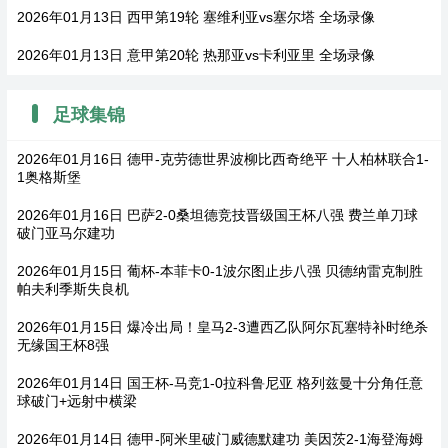
2026年01月13日 西甲第19轮 塞维利亚vs塞尔塔 全场录像
2026年01月13日 意甲第20轮 热那亚vs卡利亚里 全场录像
足球集锦
2026年01月16日 德甲-克劳德世界波柳比西奇绝平 十人柏林联合1-
1奥格斯堡
2026年01月16日 巴萨2-0桑坦德竞技晋级国王杯八强 费兰单刀球
破门亚马尔建功
2026年01月15日 葡杯-本菲卡0-1波尔图止步八强 贝德纳雷克制胜
帕夫利季斯失良机
2026年01月15日 爆冷出局！皇马2-3遭西乙队阿尔瓦塞特补时绝杀
无缘国王杯8强
2026年01月14日 国王杯-马竞1-0拉科鲁尼亚 格列兹曼十分角任意
球破门+远射中横梁
2026年01月14日 德甲-阿米里破门威德默建功 美因茨2-1海登海姆