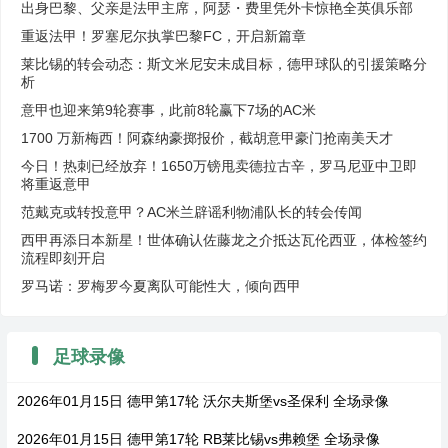
出身巴黎、父亲是法甲主席，阿瑟・费里凭外卡惊艳全英俱乐部
重返法甲！罗塞尼尔执掌巴黎FC，开启新篇章
莱比锡的转会动态：斯文米尼安未成目标，德甲球队的引援策略分
析
意甲也迎来第9轮赛事，此前8轮赢下7场的AC米
1700 万新梅西！阿森纳豪掷报价，截胡意甲豪门抢南美天才
今日！热刺已经放弃！1650万镑甩卖德拉古辛，罗马尼亚中卫即
将重返意甲
范戴克或转投意甲？AC米兰辟谣利物浦队长的转会传闻
西甲再添日本新星！世体确认佐藤龙之介抵达瓦伦西亚，体检签约
流程即刻开启
罗马诺：罗梅罗今夏离队可能性大，倾向西甲
足球录像
2026年01月15日 德甲第17轮 沃尔夫斯堡vs圣保利 全场录像
2026年01月15日 德甲第17轮 RB莱比锡vs弗赖堡 全场录像