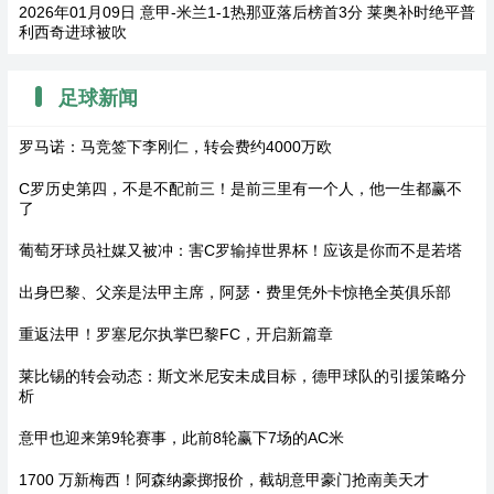
2026年01月09日 意甲-米兰1-1热那亚落后榜首3分 莱奥补时绝平普
利西奇进球被吹
足球新闻
罗马诺：马竞签下李刚仁，转会费约4000万欧
C罗历史第四，不是不配前三！是前三里有一个人，他一生都赢不
了
葡萄牙球员社媒又被冲：害C罗输掉世界杯！应该是你而不是若塔
出身巴黎、父亲是法甲主席，阿瑟・费里凭外卡惊艳全英俱乐部
重返法甲！罗塞尼尔执掌巴黎FC，开启新篇章
莱比锡的转会动态：斯文米尼安未成目标，德甲球队的引援策略分
析
意甲也迎来第9轮赛事，此前8轮赢下7场的AC米
1700 万新梅西！阿森纳豪掷报价，截胡意甲豪门抢南美天才