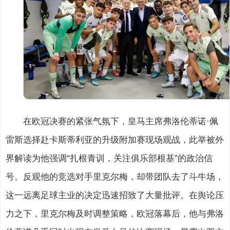
在欧冠决赛的紧张气氛下，皇马主席弗洛伦蒂诺·佩
雷斯选择赴卡斯蒂利亚的升级附加赛现场观战，此举被外
界解读为他强调“扎根青训，关注俱乐部根基”的政治信
号。反观他的竞选对手里克尔梅，却带团队去了斗牛场，
这一远离足球主业的决定迅速招致了大量批评。在舆论压
力之下，里克尔梅及时调整策略，欧冠落幕后，他与弗洛