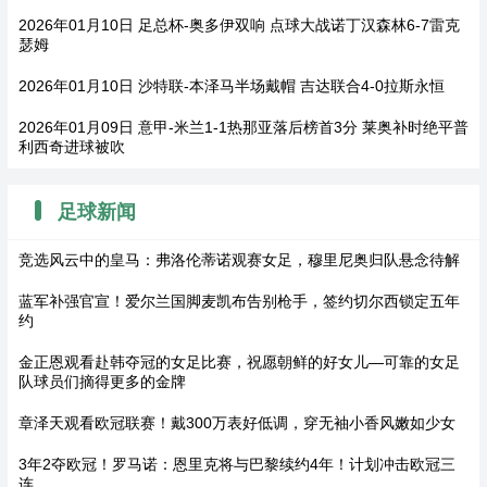
2026年01月10日 足总杯-奥多伊双响 点球大战诺丁汉森林6-7雷克
瑟姆
2026年01月10日 沙特联-本泽马半场戴帽 吉达联合4-0拉斯永恒
2026年01月09日 意甲-米兰1-1热那亚落后榜首3分 莱奥补时绝平普
利西奇进球被吹
足球新闻
竞选风云中的皇马：弗洛伦蒂诺观赛女足，穆里尼奥归队悬念待解
蓝军补强官宣！爱尔兰国脚麦凯布告别枪手，签约切尔西锁定五年
约
金正恩观看赴韩夺冠的女足比赛，祝愿朝鲜的好女儿—可靠的女足
队球员们摘得更多的金牌
章泽天观看欧冠联赛！戴300万表好低调，穿无袖小香风嫩如少女
3年2夺欧冠！罗马诺：恩里克将与巴黎续约4年！计划冲击欧冠三
连