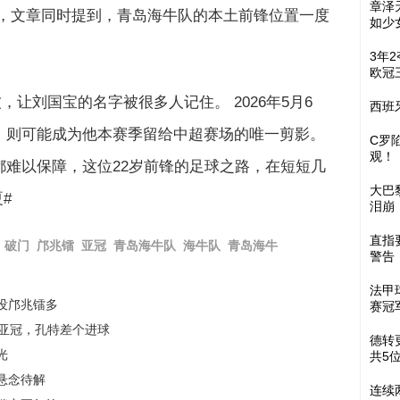
章泽
是，文章同时提到，青岛海牛队的本土前锋位置一度
如少
3年
欧冠
波，让刘国宝的名字被很多人记住。 2026年5月6
西班
，则可能成为他本赛季留给中超赛场的唯一剪影。
C罗
观！
难以保障，这位22岁前锋的足球之路，在短短几
大巴
#
泪崩
直指
破门
邝兆镭
亚冠
青岛海牛队
海牛队
青岛海牛
警告
法甲
没邝兆镭多
赛冠
踢亚冠，孔特差个进球
德转
光
共5
悬念待解
连续