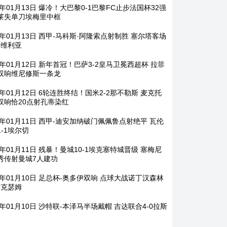
6年01月13日 爆冷！大巴黎0-1巴黎FC止步法国杯32强
莱失单刀埃梅里中框
6年01月13日 西甲-马科斯·阿隆索点射制胜 塞尔塔客场
塞维利亚
6年01月12日 新年首冠！巴萨3-2皇马卫冕西超杯 拉菲
双响维尼修斯一条龙
6年01月12日 6轮连胜终结！国米2-2那不勒斯 麦克托
双响恰20点射孔蒂染红
26年01月11日 西甲-迪安加纳破门佩佩鲁点射绝平 瓦伦
1-1埃尔切
6年01月11日 残暴！曼城10-1埃克塞特城晋级 塞梅尼
秀传射曼城7人建功
26年01月10日 足总杯-奥多伊双响 点球大战诺丁汉森林
雷克瑟姆
6年01月10日 沙特联-本泽马半场戴帽 吉达联合4-0拉斯