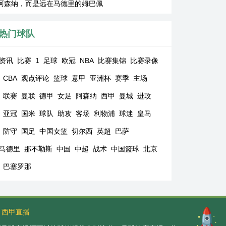
阿森纳，而是远在马德里的姆巴佩
热门球队
资讯
比赛
1
足球
欧冠
NBA
比赛集锦
比赛录像
CBA
观点评论
篮球
意甲
亚洲杯
赛季
主场
联赛
曼联
德甲
女足
阿森纳
西甲
曼城
进攻
亚冠
国米
球队
助攻
客场
利物浦
球迷
皇马
防守
国足
中国女篮
切尔西
英超
巴萨
马德里
那不勒斯
中国
中超
战术
中国篮球
北京
巴塞罗那
西甲直播