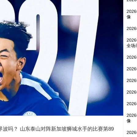
202
像
202
202
全场
202
202
202
202
202
202
像
界波吗？ 山东泰山对阵新加坡狮城水手的比赛第89
202