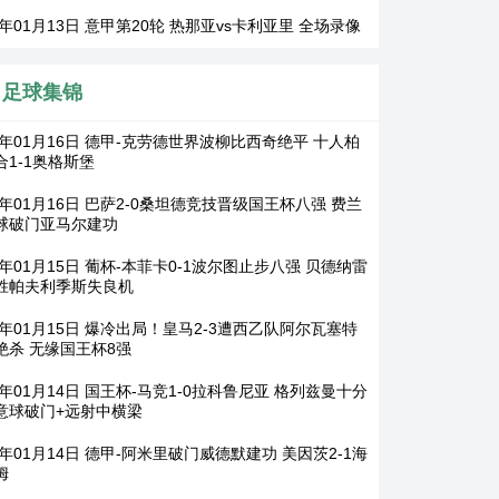
6年01月13日 意甲第20轮 热那亚vs卡利亚里 全场录像
足球集锦
26年01月16日 德甲-克劳德世界波柳比西奇绝平 十人柏
合1-1奥格斯堡
6年01月16日 巴萨2-0桑坦德竞技晋级国王杯八强 费兰
球破门亚马尔建功
6年01月15日 葡杯-本菲卡0-1波尔图止步八强 贝德纳雷
胜帕夫利季斯失良机
26年01月15日 爆冷出局！皇马2-3遭西乙队阿尔瓦塞特
绝杀 无缘国王杯8强
6年01月14日 国王杯-马竞1-0拉科鲁尼亚 格列兹曼十分
意球破门+远射中横梁
6年01月14日 德甲-阿米里破门威德默建功 美因茨2-1海
姆