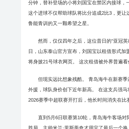
分钟，替补登场的小将刘国宝在禁区内接球，
这个进球不仅帮助球队将比分追成2比3，更让
鲁能青训的又一颗希望之星。
然而，仅仅四年之后，这位昔日的“亚冠英雄”
日，山东泰山官方宣布，刘国宝以租借形式加盟
将身披21号球衣网页。 这次租借被外界普遍看
但现实远比想象残酷。 青岛海牛在新赛季
外援，球队身价创下近年新高。 在这支兵强马
2026赛季中超联赛开打后，他长时间消失在比
直到5月6日联赛第10轮，青岛海牛客场对
胜局，主帅米兰·里斯蒂奇才用完了最后一个换