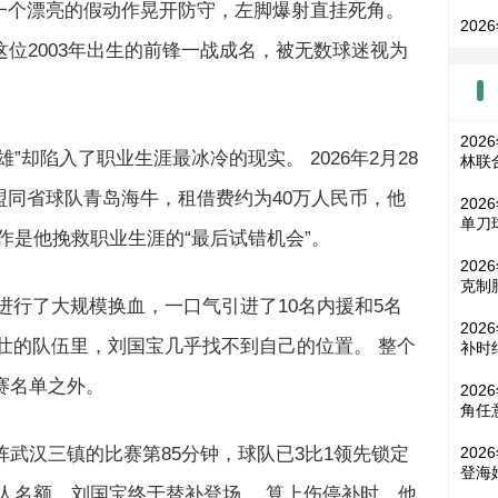
一个漂亮的假动作晃开防守，左脚爆射直挂死角。
202
这位2003年出生的前锋一战成名，被无数球迷视为
20
却陷入了职业生涯最冰冷的现实。 2026年2月28
林联
同省球队青岛海牛，租借费约为40万人民币，他
202
单刀
作是他挽救职业生涯的“最后试错机会”。
202
克制
进行了大规模换血，一口气引进了10名内援和5名
20
壮的队伍里，刘国宝几乎找不到自己的位置。 整个
补时
赛名单之外。
202
角任
202
阵武汉三镇的比赛第85分钟，球队已3比1领先锁定
登海
人名额，刘国宝终于替补登场。 算上伤停补时，他