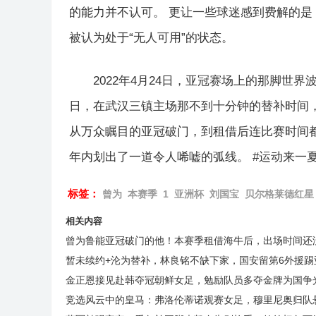
的能力并不认可。 更让一些球迷感到费解的
被认为处于“无人可用”的状态。
2022年4月24日，亚冠赛场上的那脚世界
日，在武汉三镇主场那不到十分钟的替补时间
从万众瞩目的亚冠破门，到租借后连比赛时间都
年内划出了一道令人唏嘘的弧线。 #运动来一夏
标签：
曾为
本赛季
1
亚洲杯
刘国宝
贝尔格莱德红星
相关内容
曾为鲁能亚冠破门的他！本赛季租借海牛后，出场时间还
暂未续约+沦为替补，林良铭不缺下家，国安留第6外援
金正恩接见赴韩夺冠朝鲜女足，勉励队员多夺金牌为国争
竞选风云中的皇马：弗洛伦蒂诺观赛女足，穆里尼奥归队