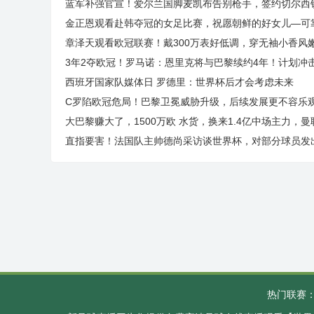
蓝军补强官宣！爱尔兰国脚麦凯布告别枪手，签约切尔西
金正恩观看赴韩夺冠的女足比赛，祝愿朝鲜的好女儿—可
章泽天观看欧冠联赛！戴300万表好低调，穿无袖小香风
3年2夺欧冠！罗马诺：恩里克将与巴黎续约4年！计划冲
西班牙国家队媒体日 罗德里：世界杯后才会考虑未来
C罗陷欧冠危局！巴黎卫冕威胁升级，后续发展更不容乐
大巴黎赚大了，1500万欧 水货，换来1.4亿中场主力，
直指要害！法国队主帅德尚采访谈世界杯，对部分球员发
热门联赛