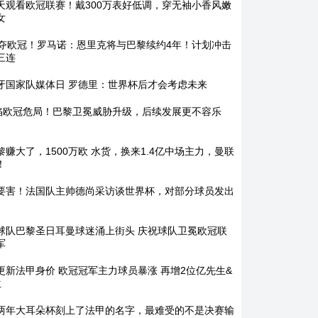
天观看欧冠联赛！戴300万表好低调，穿无袖小香风嫩
女
2夺欧冠！罗马诺：恩里克将与巴黎续约4年！计划冲击
三连
牙国家队媒体日 罗德里：世界杯后才会考虑未来
陷欧冠危局！巴黎卫冕威胁升级，后续发展更不容乐
黎赚大了，1500万欧 水货，换来1.4亿中场主力，曼联
！
要害！法国队主帅德尚采访谈世界杯，对部分球员发出
球队巴黎圣日耳曼球迷涌上街头 庆祝球队卫冕欧冠联
军
更新法甲身价 欧冠冠军主力球员暴涨 再增2位亿先生&
位
两年大耳朵杯刻上了法甲的名字，最难受的不是决赛输