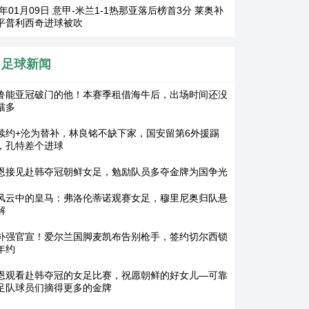
6年01月09日 意甲-米兰1-1热那亚落后榜首3分 莱奥补
平普利西奇进球被吹
足球新闻
鲁能亚冠破门的他！本赛季租借海牛后，出场时间还没
镭多
续约+沦为替补，林良铭不缺下家，国安留第6外援踢
，孔特差个进球
恩接见赴韩夺冠朝鲜女足，勉励队员多夺金牌为国争光
风云中的皇马：弗洛伦蒂诺观赛女足，穆里尼奥归队悬
解
补强官宣！爱尔兰国脚麦凯布告别枪手，签约切尔西锁
年约
恩观看赴韩夺冠的女足比赛，祝愿朝鲜的好女儿—可靠
足队球员们摘得更多的金牌