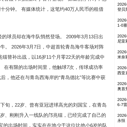
202
十分钟。 有媒体统计，这笔约40万人民币的租借
登贝
202
1-0
202
球员却在海牛队悄然登场。 2009年3月13日出
尼亚
牛。 2026年3月7日，中超首轮青岛海牛客场对阵
202
兆镭替补出战，以16岁11个月零22天的年龄完成中
米奈
。 在有限的出场时间里，他触球7次，传球成功率
20
西亚
此后，他还在与青岛西海岸的“青岛德比”等比赛中获
202
奥首
20
6-7
月下旬，22岁、曾有亚冠进球高光的刘国宝，在青岛
7岁、刚刚升入一线队的邝兆镭，已经完成了自己的
202
永恒
宝的出场时间，实实在在地少于这位比他小6岁的队