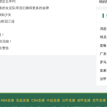
锁定五年约
球的
靠的女足队球员们摘得更多的金牌
嫩如少女
击欧冠三连
消息
观！
球员
曼联泪崩！
篮板
出警告
广东
罗马
皇家
法甲
：
NBA直播
英超直播
CBA直播
中超直播
法甲直播
德甲直播
意甲直播