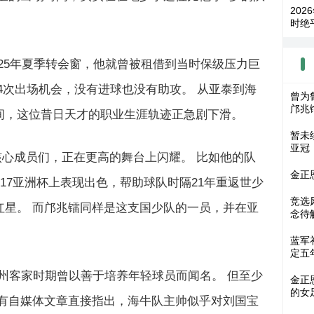
202
时绝
025年夏季转会窗，他就曾被租借到当时保级压力巨
4次出场机会，没有进球也没有助攻。 从亚泰到海
曾为
邝兆
间，这位昔日天才的职业生涯轨迹正急剧下滑。
暂未
亚冠
的核心成员们，正在更高的舞台上闪耀。 比如他的队
金正
U17亚洲杯上表现出色，帮助球队时隔21年重返世少
竞选
红星。 而邝兆镭同样是这支国少队的一员，并在亚
念待
蓝军
定五
州客家时期曾以善于培养年轻球员而闻名。 但至少
金正
的女
 有自媒体文章直接指出，海牛队主帅似乎对刘国宝