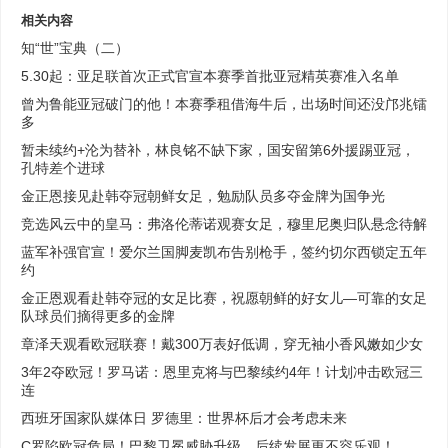
相关内容
知“世”宝典（二）
5.30起：亚足联首次正式官宣本赛季首批亚冠精英赛准入名单
曾为鲁能亚冠破门的他！本赛季租借海牛后，出场时间还没邝兆镭
多
暂未续约+沦为替补，林良铭不缺下家，国安留第6外援踢亚冠，
孔特差个进球
金正恩接见赴韩夺冠朝鲜女足，勉励队员多夺金牌为国争光
竞选风云中的皇马：弗洛伦蒂诺观赛女足，穆里尼奥归队悬念待解
蓝军补强官宣！爱尔兰国脚麦凯布告别枪手，签约切尔西锁定五年
约
金正恩观看赴韩夺冠的女足比赛，祝愿朝鲜的好女儿—可靠的女足
队球员们摘得更多的金牌
章泽天观看欧冠联赛！戴300万表好低调，穿无袖小香风嫩如少女
3年2夺欧冠！罗马诺：恩里克将与巴黎续约4年！计划冲击欧冠三
连
西班牙国家队媒体日 罗德里：世界杯后才会考虑未来
C罗陷欧冠危局！巴黎卫冕威胁升级，后续发展更不容乐观！