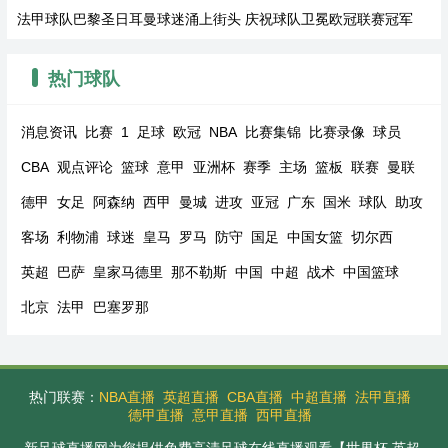
法甲球队巴黎圣日耳曼球迷涌上街头 庆祝球队卫冕欧冠联赛冠军
热门球队
消息资讯
比赛
1
足球
欧冠
NBA
比赛集锦
比赛录像
球员
CBA
观点评论
篮球
意甲
亚洲杯
赛季
主场
篮板
联赛
曼联
德甲
女足
阿森纳
西甲
曼城
进攻
亚冠
广东
国米
球队
助攻
客场
利物浦
球迷
皇马
罗马
防守
国足
中国女篮
切尔西
英超
巴萨
皇家马德里
那不勒斯
中国
中超
战术
中国篮球
北京
法甲
巴塞罗那
热门联赛：
NBA直播
英超直播
CBA直播
中超直播
法甲直播
德甲直播
意甲直播
西甲直播
新足球直播网为您提供免费高清足球在线直播观看【世界杯,英超,