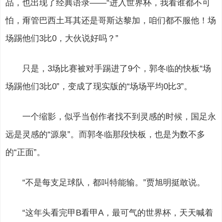
品，也出现了经典语录——“进入世界杯，我看谁都不可
怕，甭管巴西土耳其还是哥斯达黎加，咱们都不服他！场
场踢他们3比0，大伙说好吗？”
只是，3场比赛被对手踢进了9个，郭冬临的快板“场
场踢他们3比0”，变成了现实版的“场场平均0比3”。
一个缩影，似乎当创作者找不到灵感的时候，国足永
远是灵感的“源泉”。而郭冬临那段快板，也是为数不多
的“正面”。
“不是每支足球队，都叫特能输。”贾旭明挺敢说。
“这年头看完甲B看甲A，最可气的世界杯，天天喊着