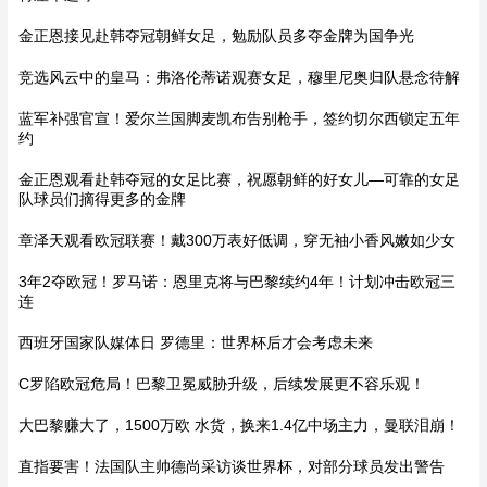
金正恩接见赴韩夺冠朝鲜女足，勉励队员多夺金牌为国争光
竞选风云中的皇马：弗洛伦蒂诺观赛女足，穆里尼奥归队悬念待解
蓝军补强官宣！爱尔兰国脚麦凯布告别枪手，签约切尔西锁定五年
约
金正恩观看赴韩夺冠的女足比赛，祝愿朝鲜的好女儿—可靠的女足
队球员们摘得更多的金牌
章泽天观看欧冠联赛！戴300万表好低调，穿无袖小香风嫩如少女
3年2夺欧冠！罗马诺：恩里克将与巴黎续约4年！计划冲击欧冠三
连
西班牙国家队媒体日 罗德里：世界杯后才会考虑未来
C罗陷欧冠危局！巴黎卫冕威胁升级，后续发展更不容乐观！
大巴黎赚大了，1500万欧 水货，换来1.4亿中场主力，曼联泪崩！
直指要害！法国队主帅德尚采访谈世界杯，对部分球员发出警告