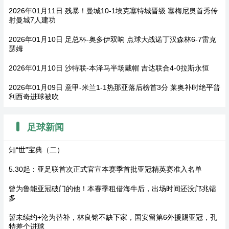
2026年01月11日 残暴！曼城10-1埃克塞特城晋级 塞梅尼奥首秀传
射曼城7人建功
2026年01月10日 足总杯-奥多伊双响 点球大战诺丁汉森林6-7雷克
瑟姆
2026年01月10日 沙特联-本泽马半场戴帽 吉达联合4-0拉斯永恒
2026年01月09日 意甲-米兰1-1热那亚落后榜首3分 莱奥补时绝平普
利西奇进球被吹
足球新闻
知“世”宝典（二）
5.30起：亚足联首次正式官宣本赛季首批亚冠精英赛准入名单
曾为鲁能亚冠破门的他！本赛季租借海牛后，出场时间还没邝兆镭
多
暂未续约+沦为替补，林良铭不缺下家，国安留第6外援踢亚冠，孔
特差个进球