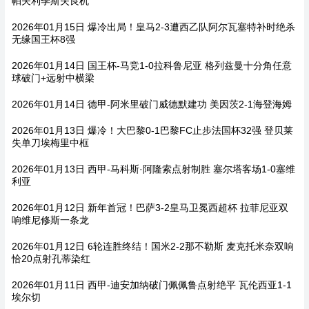
帕夫利季斯失良机
2026年01月15日 爆冷出局！皇马2-3遭西乙队阿尔瓦塞特补时绝杀
无缘国王杯8强
2026年01月14日 国王杯-马竞1-0拉科鲁尼亚 格列兹曼十分角任意
球破门+远射中横梁
2026年01月14日 德甲-阿米里破门威德默建功 美因茨2-1海登海姆
2026年01月13日 爆冷！大巴黎0-1巴黎FC止步法国杯32强 登贝莱
失单刀埃梅里中框
2026年01月13日 西甲-马科斯·阿隆索点射制胜 塞尔塔客场1-0塞维
利亚
2026年01月12日 新年首冠！巴萨3-2皇马卫冕西超杯 拉菲尼亚双
响维尼修斯一条龙
2026年01月12日 6轮连胜终结！国米2-2那不勒斯 麦克托米奈双响
恰20点射孔蒂染红
2026年01月11日 西甲-迪安加纳破门佩佩鲁点射绝平 瓦伦西亚1-1
埃尔切