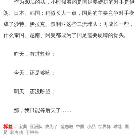
作为80后的我，小时候看的是国足要硬拼的对手是伊
朗、日本、韩国；稍微长大一点，国足的主要竞争对手变
成了沙特、伊拉克、叙利亚这些二流球队；再成长一些，
什么泰国、越南、阿曼都成为了国足需要硬啃的骨头。
昨天，有过辉煌；
今天，还是够呛；
明天，还没盼望；
那，我只能等后天了……
标签：
宝典
亚洲队
成为了
范志毅
中国
小品
世界杯
球迷
国
足
郭冬临
于根伟