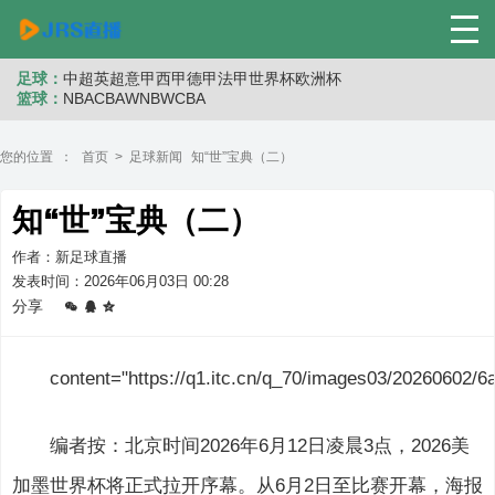
足球：
中超
英超
意甲
西甲
德甲
法甲
世界杯
欧洲杯
篮球：
NBA
CBA
WNB
WCBA
您的位置 ：
首页
>
足球新闻
知“世”宝典（二）
知“世”宝典（二）
作者：新足球直播
发表时间：2026年06月03日 00:28
分享
content="https://q1.itc.cn/q_70/images03/20260602
编者按：北京时间2026年6月12日凌晨3点，2026美
加墨世界杯将正式拉开序幕。从6月2日至比赛开幕，海报