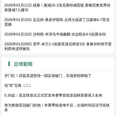
2026年01月11日 残暴！曼城10-1埃克塞特城晋级 塞梅尼奥首秀传
射曼城7人建功
2026年01月10日 足总杯-奥多伊双响 点球大战诺丁汉森林6-7雷克
瑟姆
2026年01月10日 沙特联-本泽马半场戴帽 吉达联合4-0拉斯永恒
2026年01月09日 意甲-米兰1-1热那亚落后榜首3分 莱奥补时绝平普
利西奇进球被吹
足球新闻
开门红！武磊首进邵佳一国足就破门，百场里程碑稳了
知“世”宝典（二）
5.30起：亚足联首次正式官宣本赛季首批亚冠精英赛准入名单
曾为鲁能亚冠破门的他！本赛季租借海牛后，出场时间还没邝兆镭
多