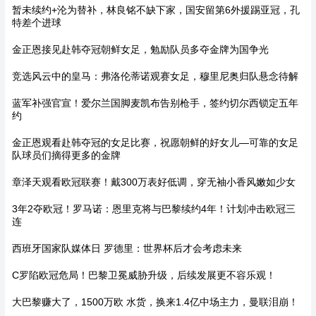
暂未续约+沦为替补，林良铭不缺下家，国安留第6外援踢亚冠，孔
特差个进球
金正恩接见赴韩夺冠朝鲜女足，勉励队员多夺金牌为国争光
竞选风云中的皇马：弗洛伦蒂诺观赛女足，穆里尼奥归队悬念待解
蓝军补强官宣！爱尔兰国脚麦凯布告别枪手，签约切尔西锁定五年
约
金正恩观看赴韩夺冠的女足比赛，祝愿朝鲜的好女儿—可靠的女足
队球员们摘得更多的金牌
章泽天观看欧冠联赛！戴300万表好低调，穿无袖小香风嫩如少女
3年2夺欧冠！罗马诺：恩里克将与巴黎续约4年！计划冲击欧冠三
连
西班牙国家队媒体日 罗德里：世界杯后才会考虑未来
C罗陷欧冠危局！巴黎卫冕威胁升级，后续发展更不容乐观！
大巴黎赚大了，1500万欧 水货，换来1.4亿中场主力，曼联泪崩！