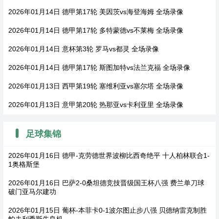
2026年01月14日 德甲第17轮 美因茨vs海登海姆 全场录像
2026年01月14日 德甲第17轮 多特蒙德vs不莱梅 全场录像
2026年01月14日 意杯第3轮 罗马vs都灵 全场录像
2026年01月14日 德甲第17轮 斯图加特vs法兰克福 全场录像
2026年01月13日 西甲第19轮 塞维利亚vs塞尔塔 全场录像
2026年01月13日 意甲第20轮 热那亚vs卡利亚里 全场录像
足球集锦
2026年01月16日 德甲-克劳德世界波柳比西奇绝平 十人柏林联合1-
1奥格斯堡
2026年01月16日 巴萨2-0桑坦德竞技晋级国王杯八强 费兰单刀球
破门亚马尔建功
2026年01月15日 葡杯-本菲卡0-1波尔图止步八强 贝德纳雷克制胜
帕夫利季斯失良机