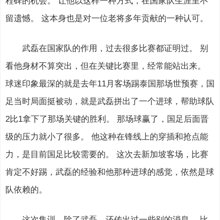
程碑的机会。 让他以这样一种方式，在国家队生涯里不
留遗憾。 这本身也是对一位老将多年贡献的一种认可。
武磊在国家队的作用，过去很多比赛都证明过。 别
看他身材不算突出，但在关键比赛里，经常能站出来。
球迷印象最深的就是去年11月客场踢泰国那场世预赛，国
足当时局面挺被动，就是武磊拼出了一个进球，帮助球队
2比1拿下了那场关键的胜利。 那场球赢了，国足后面晋
级的压力就小了很多。 他这种在锋线上的穿插和抢点能
力，是目前国足比较需要的。 这次去新加坡客场，比赛
肯定不好踢，武磊的经验和他那种进球的感觉，依然是球
队依赖的。
这次集训，除了武磊，还传出过一些别的消息。 比