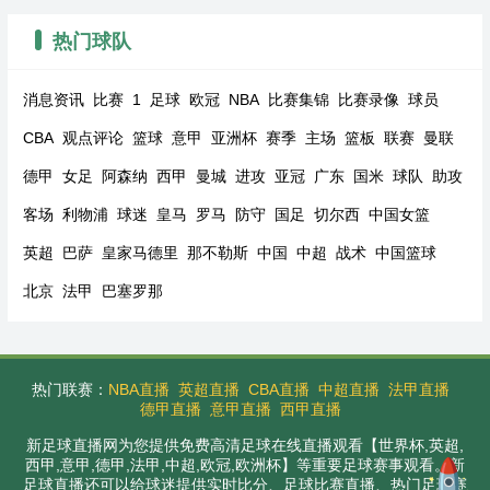
热门球队
消息资讯
比赛
1
足球
欧冠
NBA
比赛集锦
比赛录像
球员
CBA
观点评论
篮球
意甲
亚洲杯
赛季
主场
篮板
联赛
曼联
德甲
女足
阿森纳
西甲
曼城
进攻
亚冠
广东
国米
球队
助攻
客场
利物浦
球迷
皇马
罗马
防守
国足
切尔西
中国女篮
英超
巴萨
皇家马德里
那不勒斯
中国
中超
战术
中国篮球
北京
法甲
巴塞罗那
热门联赛：
NBA直播
英超直播
CBA直播
中超直播
法甲直播
德甲直播
意甲直播
西甲直播
新足球直播网为您提供免费高清足球在线直播观看【世界杯,英超,
西甲,意甲,德甲,法甲,中超,欧冠,欧洲杯】等重要足球赛事观看。新
足球直播还可以给球迷提供实时比分、足球比赛直播、热门足球赛