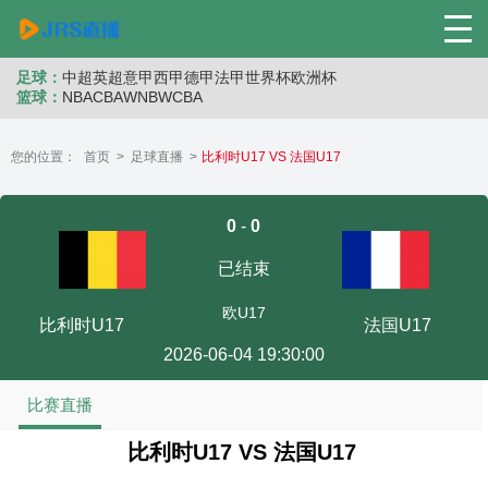
足球：
中超
英超
意甲
西甲
德甲
法甲
世界杯
欧洲杯
篮球：
NBA
CBA
WNB
WCBA
您的位置：
首页
>
足球直播
>
比利时U17 VS 法国U17
0
-
0
已结束
欧U17
比利时U17
法国U17
2026-06-04 19:30:00
比赛直播
比利时U17 VS 法国U17