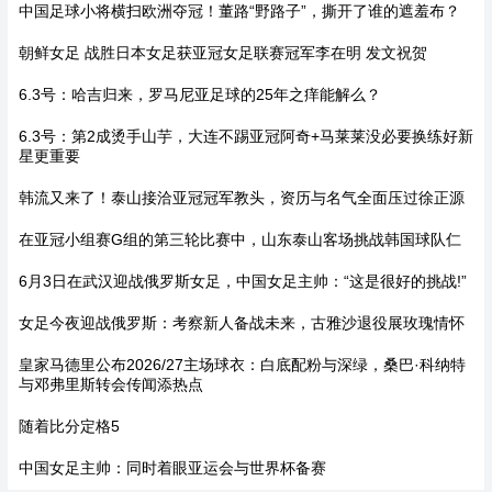
中国足球小将横扫欧洲夺冠！董路“野路子”，撕开了谁的遮羞布？
朝鲜女足 战胜日本女足获亚冠女足联赛冠军李在明 发文祝贺
6.3号：哈吉归来，罗马尼亚足球的25年之痒能解么？
6.3号：第2成烫手山芋，大连不踢亚冠阿奇+马莱莱没必要换练好新
星更重要
韩流又来了！泰山接洽亚冠冠军教头，资历与名气全面压过徐正源
在亚冠小组赛G组的第三轮比赛中，山东泰山客场挑战韩国球队仁
6月3日在武汉迎战俄罗斯女足，中国女足主帅：“这是很好的挑战!”
女足今夜迎战俄罗斯：考察新人备战未来，古雅沙退役展玫瑰情怀
皇家马德里公布2026/27主场球衣：白底配粉与深绿，桑巴·科纳特
与邓弗里斯转会传闻添热点
随着比分定格5
中国女足主帅：同时着眼亚运会与世界杯备赛