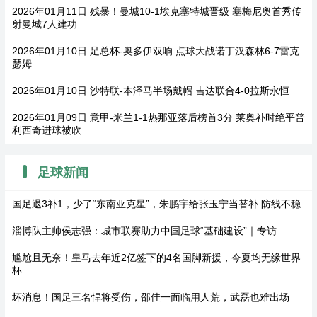
2026年01月11日 残暴！曼城10-1埃克塞特城晋级 塞梅尼奥首秀传
射曼城7人建功
2026年01月10日 足总杯-奥多伊双响 点球大战诺丁汉森林6-7雷克
瑟姆
2026年01月10日 沙特联-本泽马半场戴帽 吉达联合4-0拉斯永恒
2026年01月09日 意甲-米兰1-1热那亚落后榜首3分 莱奥补时绝平普
利西奇进球被吹
足球新闻
国足退3补1，少了“东南亚克星”，朱鹏宇给张玉宁当替补 防线不稳
淄博队主帅侯志强：城市联赛助力中国足球“基础建设”｜专访
尴尬且无奈！皇马去年近2亿签下的4名国脚新援，今夏均无缘世界
杯
坏消息！国足三名悍将受伤，邵佳一面临用人荒，武磊也难出场