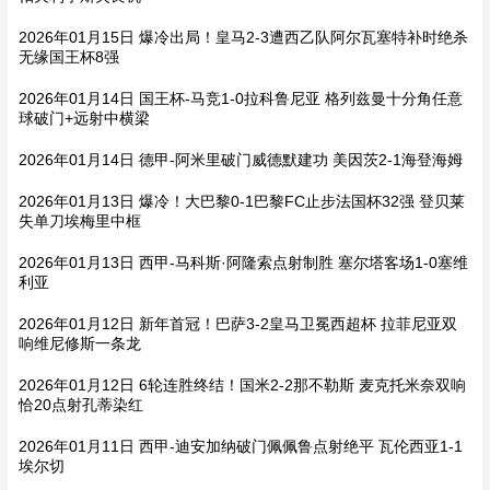
2026年01月15日 爆冷出局！皇马2-3遭西乙队阿尔瓦塞特补时绝杀
无缘国王杯8强
2026年01月14日 国王杯-马竞1-0拉科鲁尼亚 格列兹曼十分角任意
球破门+远射中横梁
2026年01月14日 德甲-阿米里破门威德默建功 美因茨2-1海登海姆
2026年01月13日 爆冷！大巴黎0-1巴黎FC止步法国杯32强 登贝莱
失单刀埃梅里中框
2026年01月13日 西甲-马科斯·阿隆索点射制胜 塞尔塔客场1-0塞维
利亚
2026年01月12日 新年首冠！巴萨3-2皇马卫冕西超杯 拉菲尼亚双
响维尼修斯一条龙
2026年01月12日 6轮连胜终结！国米2-2那不勒斯 麦克托米奈双响
恰20点射孔蒂染红
2026年01月11日 西甲-迪安加纳破门佩佩鲁点射绝平 瓦伦西亚1-1
埃尔切